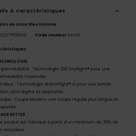
ils & caractéristiques
alon de snow Bleu Homme
EQYTP03140
Code couleur
bsm0
téristiques
ECHNOLOGIE
mperméabilité : Technologie 20K DryFlight® pour une
erméabilité maximale
haleur : Technologie WarmFlight® x1 pour une bonne
ation, ultra légère et respirante
oupe : Coupe Modern, une coupe regular plus longue et
 ajustée
ADE BETTER
e produit est fabriqué à partir d'un minimum de 30% de
es recyclées