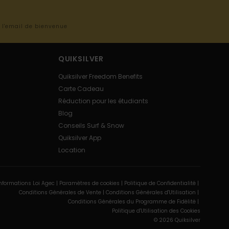
s l'email de bienvenue
QUIKSILVER
Quiksilver Freedom Benefits
Carte Cadeau
Réduction pour les étudiants
Blog
Conseils Surf & Snow
Quiksilver App
Location
nformations Loi Agec |
Paramètres de cookies |
Politique de Confidentialité |
Conditions Générales de Vente |
Conditions Générales d'Utilisation |
Conditions Générales du Programme de Fidélité |
Politique d'Utilisation des Cookies
© 2026 Quiksilver