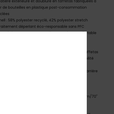
atière extérieure et doublure en taffetas fabriquées à
ir de bouteilles en plastique post-consommation
clées
hell : 58% polyester recyclé, 42% polyester stretch
raitement déperlant éco-responsable sans PFC
iberté de mouvement : matière stretch et confortable
ARACTÉRISTIQUES
outures renforcées aux endroits critiques
oublure :
doublure légère répartie par zone en taffetas
 tricot brossé pour plus de chaleur et de respirabilité
aille : Système réglable à l'intérieur de la taille
oches : 2 poches chauffe-mains zippées, Poche arrière
ée, Grande poche sur la cuisse
ération : Aérations doublées en mesh
urlet : renfort au niveau de l'ourlet sur le bas
e mannequin sur la photo en studio mesure 178cm/70"
orte une taille M