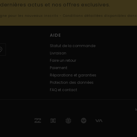
ernières actus et nos offres exclusives.
ligne pour les nouveaux inscrits - Conditions détaillées disponibles dan
AIDE
Statut de la commande
Livraison
Faire un retour
Paiement
Réparations et garanties
Protection des données
FAQ et contact
I