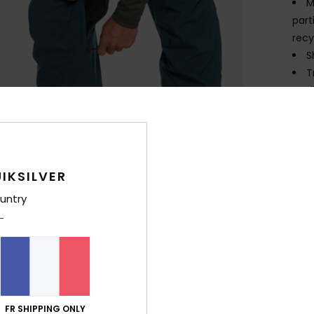
M
part
recy
S
T
L
C
C
D
avec
IKSILVER
T
P
untry
zipp
A
O
L
et p
FR SHIPPING ONLY