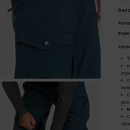
Deta
Pant
Style
Carac
T
I
imp
C
isol
C
plus
M
C
fibr