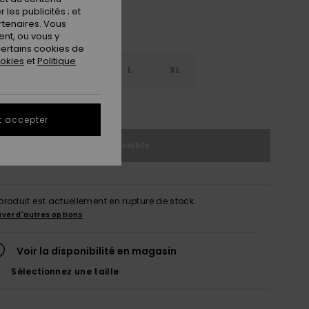
les publicités ; et
rtenaires. Vous
nt, ou vous y
ertains cookies de
ookies
et
Politique
S
S
M
L
XL
ir le Guide des tailles
t accepter
Indisponible
produit est actuellement en rupture de stock.
uver d'autres options
Voir la disponibilité en magasin
Sélectionnez une taille