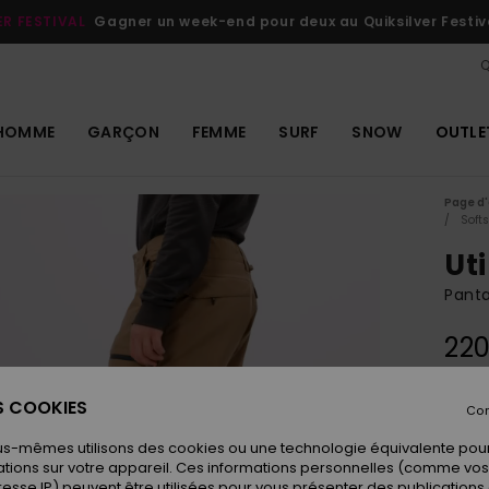
ER FESTIVAL
Gagner un week-end pour deux au Quiksilver Festiv
Q
HOMME
GARÇON
FEMME
SURF
SNOW
OUTLE
Page d'
Softs
Uti
Pant
220
ES COOKIES
Con
Coule
us-mêmes utilisons des cookies ou une technologie équivalente pour
tions sur votre appareil. Ces informations personnelles (comme v
resse IP) peuvent être utilisées pour vous présenter des publications