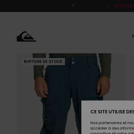
Passer
à
QUIKSILV
l'information
sur
le
produit
RUPTURE DE STOCK
CE SITE UTILISE D
Nos partenaires et no
accéder à des informa
navigation et votre ad