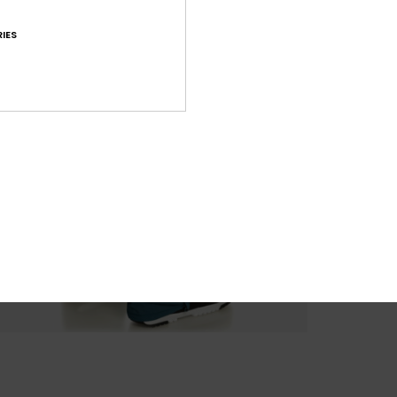
Comp
Traça
IES
Livr