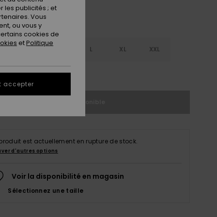
les publicités ; et
rtenaires. Vous
nt, ou vous y
ertains cookies de
ookies
et
Politique
S
S
M
L
XL
XXL
ir le Guide des tailles
t accepter
Indisponible
produit est actuellement en rupture de stock.
uver d'autres options
Voir la disponibilité en magasin
Sélectionnez une taille