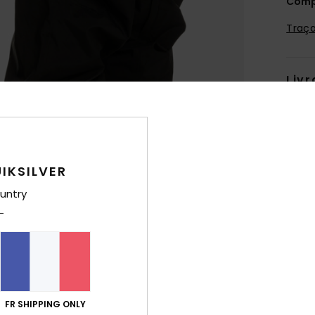
Comp
Traça
Livr
IKSILVER
untry
FR SHIPPING ONLY