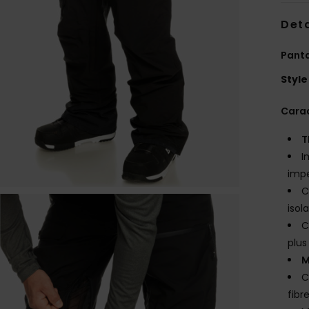
Deta
Pant
Style
Carac
T
I
imp
C
isol
C
plus
M
C
fibr