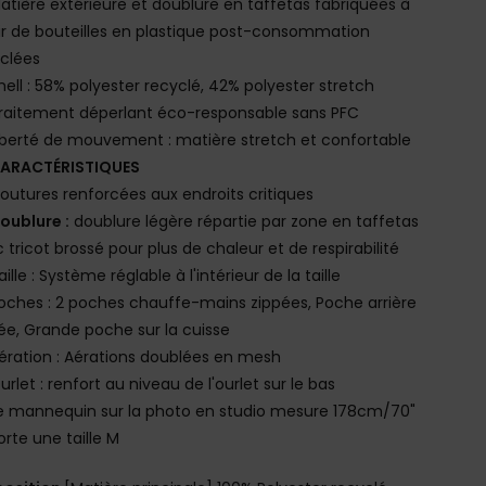
atière extérieure et doublure en taffetas fabriquées à
ir de bouteilles en plastique post-consommation
clées
hell : 58% polyester recyclé, 42% polyester stretch
raitement déperlant éco-responsable sans PFC
iberté de mouvement : matière stretch et confortable
ARACTÉRISTIQUES
outures renforcées aux endroits critiques
oublure :
doublure légère répartie par zone en taffetas
 tricot brossé pour plus de chaleur et de respirabilité
aille : Système réglable à l'intérieur de la taille
oches : 2 poches chauffe-mains zippées, Poche arrière
ée, Grande poche sur la cuisse
ération : Aérations doublées en mesh
urlet : renfort au niveau de l'ourlet sur le bas
e mannequin sur la photo en studio mesure 178cm/70"
orte une taille M