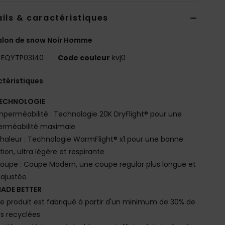
ils & caractéristiques
alon de snow Noir Homme
EQYTP03140
Code couleur
kvj0
téristiques
ECHNOLOGIE
mperméabilité : Technologie 20K DryFlight® pour une
erméabilité maximale
haleur : Technologie WarmFlight® x1 pour une bonne
ation, ultra légère et respirante
oupe : Coupe Modern, une coupe regular plus longue et
 ajustée
ADE BETTER
e produit est fabriqué à partir d'un minimum de 30% de
es recyclées