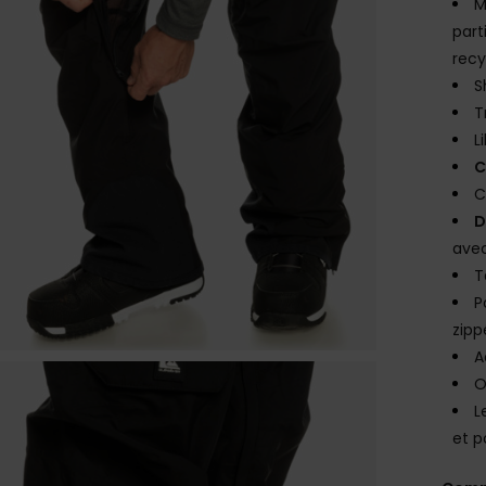
M
part
recy
S
T
L
C
C
D
avec
T
P
zipp
A
O
L
et p