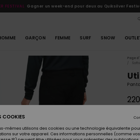
ER FESTIVAL
Gagner un week-end pour deux au Quiksilver Festiv
Q
HOMME
GARÇON
FEMME
SURF
SNOW
OUTLE
Page d'
Softs
Uti
Pant
220
ES COOKIES
Con
Coule
us-mêmes utilisons des cookies ou une technologie équivalente pour
tions sur votre appareil. Ces informations personnelles (comme v
resse IP) peuvent être utilisées pour vous présenter des publications