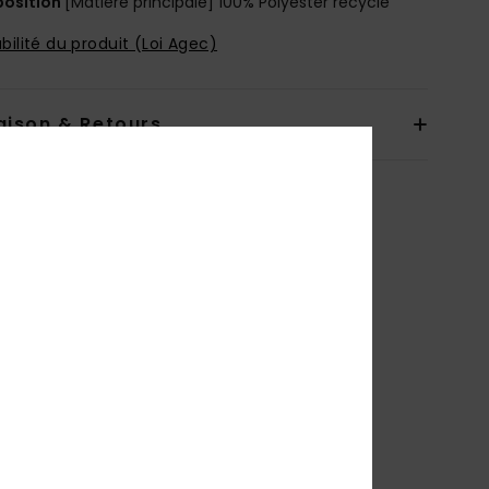
osition
[Matière principale] 100% Polyester recyclé
bilité du produit (Loi Agec)
aison & Retours