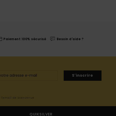
Paiement 100% sécurisé
Besoin d'aide ?
S'inscrire
s l'email de bienvenue
QUIKSILVER