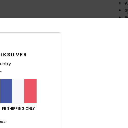
A
S
P
M
T
Comp
polyc
IKSILVER
Traça
untry
Livr
FR SHIPPING ONLY
IES