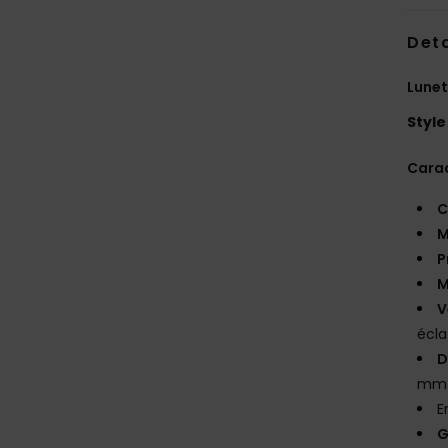
Deta
Lunet
Style
Carac
C
M
P
M
V
écla
D
mm 
E
G