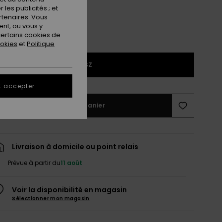
les publicités ; et
rtenaires. Vous
nt, ou vous y
ertains cookies de
ookies
et
Politique
1SZ
t accepter
Ajouter au panier
Livraison à domicile ou point relais
Prévue à partir du
11 août
Voir la disponibilité en magasin
Sélectionner mon magasin