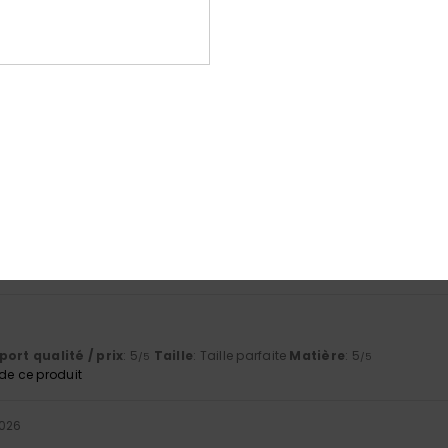
Note moyenne
5.0
/5
basé sur
2 avis vérifiés
depuis avril 2026
50% de nos clients recommandent ce produit
port qualité / prix
Taille
Matiè
5.0
5.0
Trop petit
Trop grand
ort qualité / prix
: 5
Taille
: Taille parfaite
Matière
: 5
/5
/5
e ce produit
2026