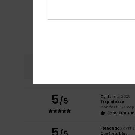
Confort
Rap
5.0
5
Cyril
3 mai 2026
/5
Trop classe
Confort
: 5
Rapp
/5
Je recommand
5
Fernando
6 avril 
/5
Confortables...