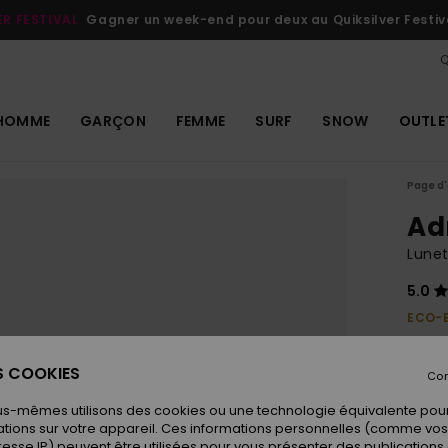
ER FESTIVAL
Gagner un week-end pour deux au Quiksilver Festiv
Q
HOMME
GARÇON
FEMME
SURF
SNOW
OUTLE
Page d'
Ad
Lunet
5.0
ECO-
70,
ES COOKIES
Con
Coule
us-mêmes utilisons des cookies ou une technologie équivalente pour
tions sur votre appareil. Ces informations personnelles (comme v
resse IP) peuvent être utilisées pour vous présenter des publications