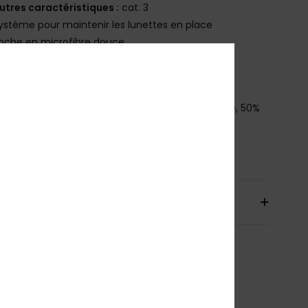
utres caractéristiques :
cat. 3
ystème pour maintenir les lunettes en place
oche en microfibre douce
ade Better
élécharger la
Déclaration De Conformité
osition
[Matière principale] 50% nylon biosourcé, 50%
arbonate
bilité du produit (Loi Agec)
aison & Retours