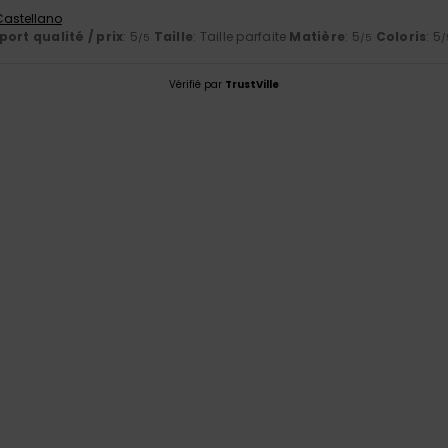
 Castellano
ort qualité / prix
: 5
Taille
: Taille parfaite
Matière
: 5
Coloris
: 5
/5
/5
/
Vérifié par
TrustVille