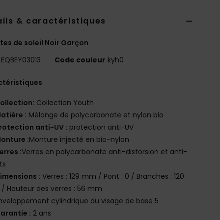
ils & caractéristiques
tes de soleil Noir Garçon
EQBEY03013
Code couleur
kyh0
téristiques
ollection:
Collection Youth
atière :
Mélange de polycarbonate et nylon bio
rotection anti-UV :
protection anti-UV
onture :
Monture injecté en bio-nylon
erres :
Verres en polycarbonate anti-distorsion et anti-
ts
imensions :
Verres : 129 mm / Pont : 0 / Branches : 120
/ Hauteur des verres : 56 mm
nveloppement cylindrique du visage de base 5
arantie :
2 ans