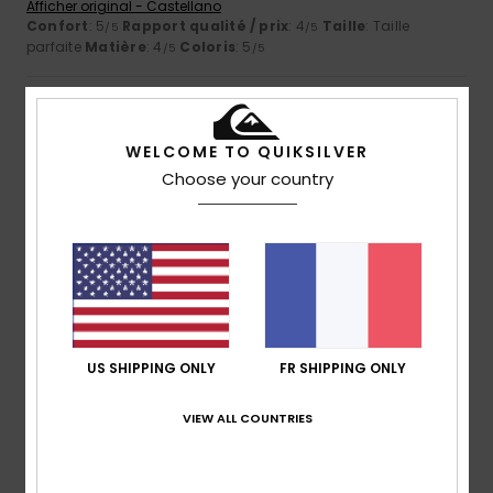
Afficher original - Castellano
Confort
: 5
Rapport qualité / prix
: 4
Taille
: Taille
/5
/5
parfaite
Matière
: 4
Coloris
: 5
/5
/5
4
/5
WELCOME TO QUIKSILVER
Choose your country
Einar
11 juillet 2026
Achat vérifié
C'est un t-shirt très bien. Il s'agit toutefois davantage d'un
tissu éponge que d'un tissu lisse.
Afficher original - Dutch
Confort
: 4
Rapport qualité / prix
: 4
Taille
: Taille
/5
/5
parfaite
Matière
: 3
Coloris
: 5
/5
/5
US SHIPPING ONLY
FR SHIPPING ONLY
5
/5
VIEW ALL COUNTRIES