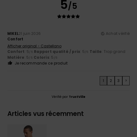
5
/5
MIKEL
21 juin 2026
Achat vérifié
Confort
Afficher original - Castellano
Confort
: 5
Rapport qualité / prix
: 5
Taille
: Trop grand
/5
/5
Matière
: 5
Coloris
: 5
/5
/5
Je recommande ce produit
1
2
3
>
Vérifié par
TrustVille
Articles vus récemment