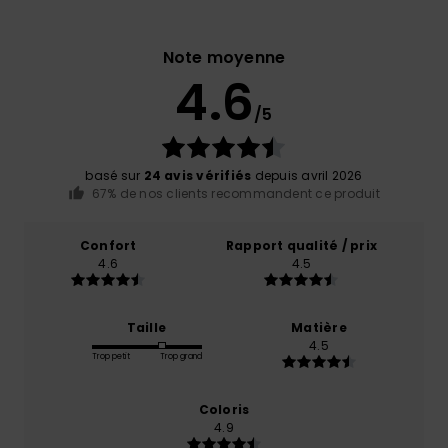
Note moyenne
4.6
/5
basé sur
24 avis vérifiés
depuis avril 2026
67% de nos clients recommandent ce produit
Confort
Rapport qualité / prix
4.6
4.5
Taille
Matière
4.5
Trop petit
Trop grand
Coloris
4.9