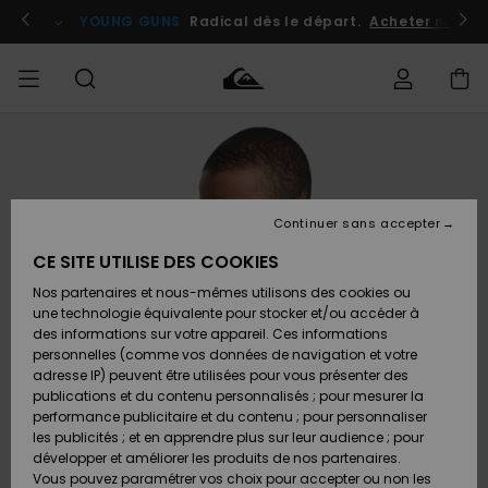
Passer
à
atuits
Se connecter / s'inscrire
YOUNG GUNS
Radical dès le départ.
Acheter maint
l'information
sur
le
produit
Accéder à
HOMME
Vêtements
Vêtements
Shop
Surf
Snow
Outlet
ma
Shop
Shop
Homme
commande
Homme
Homme
GARÇON
Continuer sans accepter
Accessoires
Accessoires
Nouveautés
Livraison
Outlet
CE SITE UTILISE DES COOKIES
FEMME
Surf
Snow
Enfant
Shop
Shop
Nos partenaires et nous-mêmes utilisons des cookies ou
Retours
Chaussures
Chaussures
A
Enfant
Enfant
une technologie équivalente pour stocker et/ou accéder à
& Tongs
& Tongs
Découvrir
SURF
des informations sur votre appareil. Ces informations
Outlet
personnelles (comme vos données de navigation et votre
Paiement
Femme
adresse IP) peuvent être utilisées pour vous présenter des
SNOW
Highlights
Snow
publications et du contenu personnalisés ; pour mesurer la
Surf
Surf
Snow
Shop
Carte
performance publicitaire et du contenu ; pour personnaliser
Femme
Cadeau
les publicités ; et en apprendre plus sur leur audience ; pour
OUTLET
développer et améliorer les produits de nos partenaires.
Communauté
Snow
Snow
Vous pouvez paramétrer vos choix pour accepter ou non les