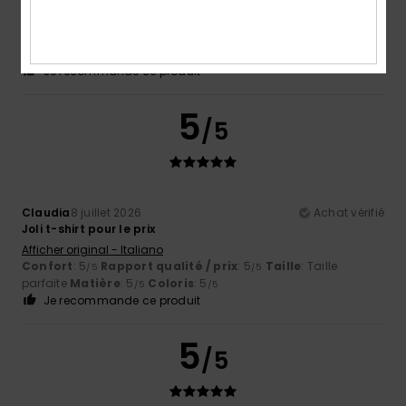
Alexandre
11 juillet 2026
Achat vérifié
Vetement de saison qui sied parfaitement au climat actuel
Confort
: 5
Rapport qualité / prix
: 5
Taille
: Taille
/5
/5
parfaite
Matière
: 5
Coloris
: 5
/5
/5
Je recommande ce produit
5
/5
Claudia
8 juillet 2026
Achat vérifié
Joli t-shirt pour le prix
Afficher original - Italiano
Confort
: 5
Rapport qualité / prix
: 5
Taille
: Taille
/5
/5
parfaite
Matière
: 5
Coloris
: 5
/5
/5
Je recommande ce produit
5
/5