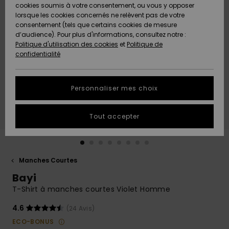
Quiksilver
A
cookies soumis à votre consentement, ou vous y opposer
Freedom
AIDE &
Découvrir
lorsque les cookies concernés ne relèvent pas de votre
CONTACT
consentement (tels que certains cookies de mesure
Nouveautés
Nouveautés
d’audience). Pour plus d'informations, consultez notre :
Protection
Politique d'utilisation des cookies
et
Politique de
des
Communauté
MAGASINS
confidentialité
données
A
A
Découvrir
Découvrir
QUIKSILVER
Guide des
APP
Personnaliser mes choix
tailles
LISTE DE
Tout accepter
SOUHAITS
Démarrez
une
conversation
pour
obtenir la
Manches Courtes
réponse la
Bayi
plus rapide
à votre
T-Shirt à manches courtes Violet Homme
question.
4.6
(24 Avis)
Démarrer
une
ECO-BONUS
conversation