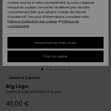
Quiksilver
A
cookies soumis à votre consentement, ou vous y opposer
Freedom
AIDE &
Découvrir
lorsque les cookies concernés ne relèvent pas de votre
CONTACT
consentement (tels que certains cookies de mesure
Nouveautés
Nouveautés
d’audience). Pour plus d'informations, consultez notre :
Protection
Politique d'utilisation des cookies
et
Politique de
des
Communauté
MAGASINS
confidentialité
données
A
A
Découvrir
Découvrir
QUIKSILVER
Guide des
APP
Personnaliser mes choix
tailles
LISTE DE
Tout accepter
SOUHAITS
Démarrez
une
conversation
pour
obtenir la
Sweats à Capuche
réponse la
Big Logo
plus rapide
à votre
Sweat à capuche Bleu Garçon
question.
40,00 €
Démarrer
une
conversation