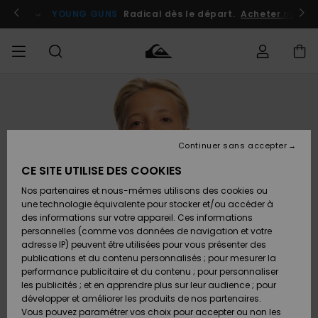
Passer
à
atuits
Se connecter / s'inscrire
YOUNG GUNS
Radical dès le départ.
Acheter maint
l'information
sur
le
produit
Accéder à
HOMME
Vêtements
Vêtements
Shop
Surf
Snow
Outlet
ma
Shop
Shop
Homme
commande
Homme
Homme
GARÇON
Continuer sans accepter
Accessoires
Accessoires
Nouveautés
Livraison
Outlet
CE SITE UTILISE DES COOKIES
FEMME
Surf
Snow
Enfant
Shop
Shop
Nos partenaires et nous-mêmes utilisons des cookies ou
Retours
Chaussures
Chaussures
A
Enfant
Enfant
une technologie équivalente pour stocker et/ou accéder à
& Tongs
& Tongs
Découvrir
SURF
des informations sur votre appareil. Ces informations
Outlet
personnelles (comme vos données de navigation et votre
Paiement
Femme
adresse IP) peuvent être utilisées pour vous présenter des
SNOW
Highlights
Snow
publications et du contenu personnalisés ; pour mesurer la
Surf
Surf
Snow
Shop
Carte
performance publicitaire et du contenu ; pour personnaliser
Femme
Cadeau
les publicités ; et en apprendre plus sur leur audience ; pour
OUTLET
développer et améliorer les produits de nos partenaires.
Communauté
Snow
Snow
Vous pouvez paramétrer vos choix pour accepter ou non les