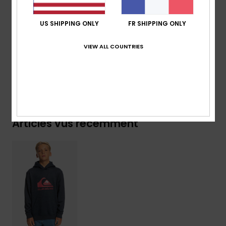
Composition
[Matière principale] 55 % Coton, 45 %
US SHIPPING ONLY
FR SHIPPING ONLY
Polyester
Traçabilité du produit (Loi Agec)
VIEW ALL COUNTRIES
Livraison & Retours
Articles vus récemment