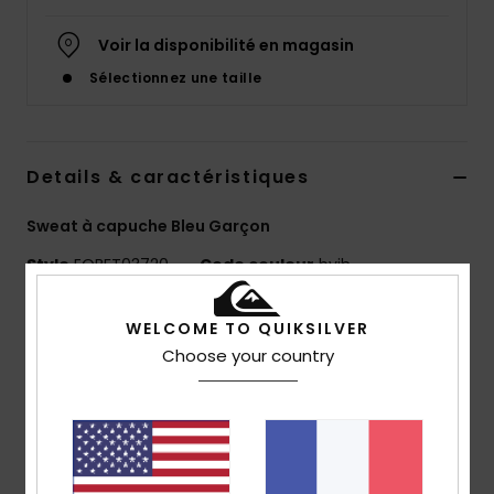
Voir la disponibilité en magasin
Sélectionnez une taille
Details & caractéristiques
Sweat à capuche Bleu Garçon
Style
EQBFT03720
Code couleur
byjh
Caractéristiques
WELCOME TO QUIKSILVER
Choose your country
matière :
mélange de coton et polyester
Coupe :
coupe regular, classique et confortable
Poches :
poche kangourou
2 logos imprimés sur la poitrine
Fronces aux poignets et à l'ourlet