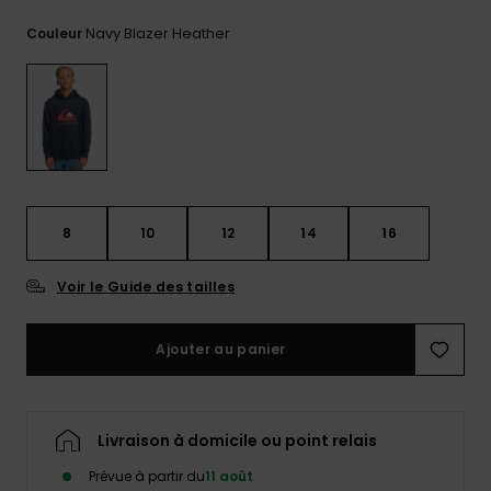
Trouvez
Navy Blazer Heather
Couleur
des
réponses
aux
questions
les plus
fréquentes
et notre
formulaire
de
contact.
8
10
12
14
16
Consulter
la FAQ
Voir le Guide des tailles
Ajouter au panier
Livraison à domicile ou point relais
Prévue à partir du
11 août