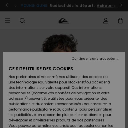
Passer
à
atuits
Se connecter / s'inscrire
YOUNG GUNS
Radical dès le départ.
Acheter maint
l'information
sur
le
produit
Accéder à
HOMME
Vêtements
Vêtements
Shop
Surf
Snow
Outlet
ma
Shop
Shop
Homme
commande
Homme
Homme
GARÇON
Continuer sans accepter
Accessoires
Accessoires
Nouveautés
Livraison
Outlet
CE SITE UTILISE DES COOKIES
FEMME
Surf
Snow
Enfant
Shop
Shop
Nos partenaires et nous-mêmes utilisons des cookies ou
Retours
Chaussures
Chaussures
A
Enfant
Enfant
une technologie équivalente pour stocker et/ou accéder à
& Tongs
& Tongs
Découvrir
SURF
des informations sur votre appareil. Ces informations
Outlet
personnelles (comme vos données de navigation et votre
Paiement
Femme
adresse IP) peuvent être utilisées pour vous présenter des
SNOW
Highlights
Snow
publications et du contenu personnalisés ; pour mesurer la
Surf
Surf
Snow
Shop
Carte
performance publicitaire et du contenu ; pour personnaliser
Femme
Cadeau
les publicités ; et en apprendre plus sur leur audience ; pour
OUTLET
développer et améliorer les produits de nos partenaires.
Communauté
Snow
Snow
Vous pouvez paramétrer vos choix pour accepter ou non les