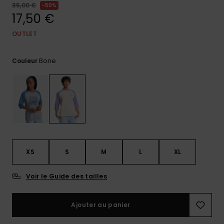
35,00 €
50%
Trouvez
17,50 €
des
réponses
OUTLET
aux
questions
les plus
Bone
Couleur
fréquentes
et notre
formulaire
de
contact.
Consulter
la FAQ
XS
S
M
L
XL
Voir le Guide des tailles
Ajouter au panier