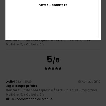
4
VIEW ALL COUNTRIES
/5
Ana-Maria
13 juillet 2026
Achat vérifié
Trop grand
Confort
: 5
Rapport qualité / prix
: 5
Taille
: Grand
/5
/5
Matière
: 5
Coloris
: 5
/5
/5
5
/5
Lydie
30 juin 2026
Achat vérifié
Leger coupe prfaite
Confort
: 5
Rapport qualité / prix
: 5
Taille
: Trop grand
/5
/5
Matière
: 5
Coloris
: 5
/5
/5
Je recommande ce produit