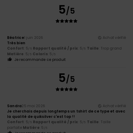
5
/5
Béatrice
1 juin 2026
Achat vérifié
Très bien
Confort
: 5
Rapport qualité / prix
: 5
Taille
: Trop grand
/5
/5
Matière
: 5
Coloris
: 5
/5
/5
Je recommande ce produit
5
/5
Sandra
25 mai 2026
Achat vérifié
Je cherchais depuis longtemps un tshirt de ce type et avec
la qualité de quiksilver c'est top !!
Confort
: 5
Rapport qualité / prix
: 5
Taille
: Taille
/5
/5
parfaite
Matière
: 5
/5