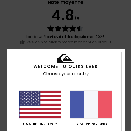
Note moyenne
4.8
/5
basé sur
4 avis vérifiés
depuis mai 2026
75% de nos clients recommandent ce produit
Confort
Rapport qualité / prix
5.0
5.0
WELCOME TO QUIKSILVER
Choose your country
Taille
Matière
5.0
Trop petit
Trop grand
Coloris
5.0
US SHIPPING ONLY
FR SHIPPING ONLY