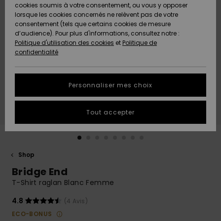
Quiksilver
A
cookies soumis à votre consentement, ou vous y opposer
Freedom
AIDE &
Découvrir
lorsque les cookies concernés ne relèvent pas de votre
CONTACT
consentement (tels que certains cookies de mesure
Nouveautés
Nouveautés
d’audience). Pour plus d'informations, consultez notre :
Protection
Politique d'utilisation des cookies
et
Politique de
des
Communauté
MAGASINS
confidentialité
données
A
A
Découvrir
Découvrir
QUIKSILVER
Guide des
APP
Personnaliser mes choix
tailles
LISTE DE
Tout accepter
SOUHAITS
Démarrez
une
conversation
pour
obtenir la
Shop
réponse la
Bridge End
plus rapide
à votre
T-Shirt raglan Blanc Femme
question.
4.8
(4 Avis)
Démarrer
une
ECO-BONUS
conversation