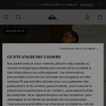
Passer
à
atuits
Se connecter / s'inscrire
YOUNG GUNS
Radical dès le départ.
Acheter maint
l'information
sur
le
produit
NOUVEAUTÉ
Accéder à
HOMME
Vêtements
Vêtements
Shop
Surf
Snow
Outlet
ma
Shop
Shop
Homme
commande
Homme
Homme
GARÇON
Continuer sans accepter
Accessoires
Accessoires
Nouveautés
Livraison
Outlet
CE SITE UTILISE DES COOKIES
FEMME
Surf
Snow
Enfant
Shop
Shop
Nos partenaires et nous-mêmes utilisons des cookies ou
Retours
Chaussures
Chaussures
A
Enfant
Enfant
une technologie équivalente pour stocker et/ou accéder à
& Tongs
& Tongs
Découvrir
SURF
des informations sur votre appareil. Ces informations
Outlet
personnelles (comme vos données de navigation et votre
Paiement
Femme
adresse IP) peuvent être utilisées pour vous présenter des
SNOW
Highlights
Snow
publications et du contenu personnalisés ; pour mesurer la
Surf
Surf
Snow
Shop
Carte
performance publicitaire et du contenu ; pour personnaliser
Femme
Cadeau
les publicités ; et en apprendre plus sur leur audience ; pour
OUTLET
développer et améliorer les produits de nos partenaires.
Communauté
Snow
Snow
Vous pouvez paramétrer vos choix pour accepter ou non les