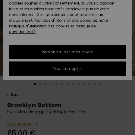
Quiksilver
A
cookies soumis à votre consentement, ou vous y opposer
Freedom
AIDE &
Découvrir
lorsque les cookies concernés ne relèvent pas de votre
CONTACT
consentement (tels que certains cookies de mesure
Nouveautés
Nouveautés
d’audience). Pour plus d'informations, consultez notre :
Protection
Politique d'utilisation des cookies
et
Politique de
des
Communauté
MAGASINS
confidentialité
données
A
A
Découvrir
Découvrir
QUIKSILVER
Guide des
APP
Personnaliser mes choix
tailles
LISTE DE
Tout accepter
SOUHAITS
Démarrez
une
conversation
pour
obtenir la
Bas
réponse la
Brooklyn Bottom
plus rapide
à votre
Pantalon de jogging Rouge Femme
question.
ECO-BONUS
Démarrer
une
65,00 €
conversation