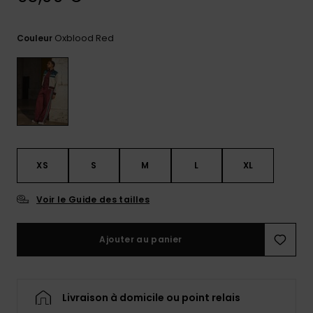
Trouvez
des
Oxblood Red
Couleur
réponses
aux
questions
les plus
fréquentes
et notre
formulaire
de
contact.
XS
S
M
L
XL
Consulter
la FAQ
Voir le Guide des tailles
Ajouter au panier
Livraison à domicile ou point relais