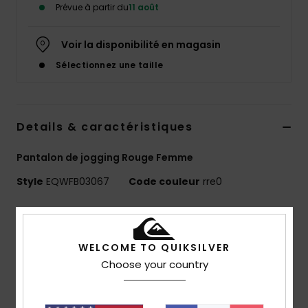
Prévue à partir du
11 août
Voir la disponibilité en magasin
Sélectionnez une taille
Details & caractéristiques
Pantalon de jogging Rouge Femme
Style
EQWFB03067
Code couleur
rre0
Caractéristiques
Matière :
85 % coton bio, 15 % polyester recyclé [350
WELCOME TO QUIKSILVER
g/m²]
Choose your country
Coupe :
Regular
Taille :
taille et poignets élastiqués