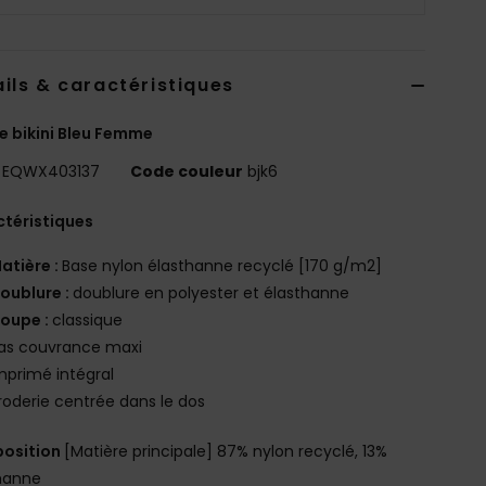
ils & caractéristiques
e bikini Bleu Femme
EQWX403137
Code couleur
bjk6
téristiques
atière :
Base nylon élasthanne recyclé [170 g/m2]
oublure :
doublure en polyester et élasthanne
oupe :
classique
as couvrance maxi
mprimé intégral
roderie centrée dans le dos
osition
[Matière principale] 87% nylon recyclé, 13%
hanne