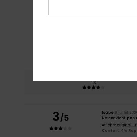
Confort
Rap
4.0
3
Isabel
9 juillet 20
/5
Ne convient pas 
Afficher original -
Confort
: 4
Rapp
/5