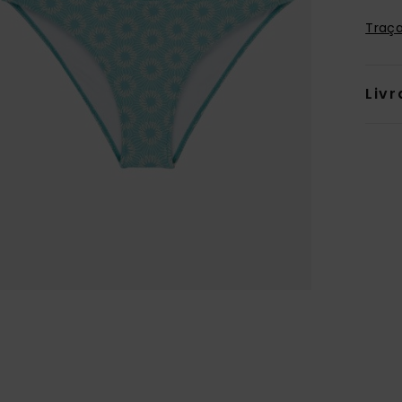
Traça
Livr