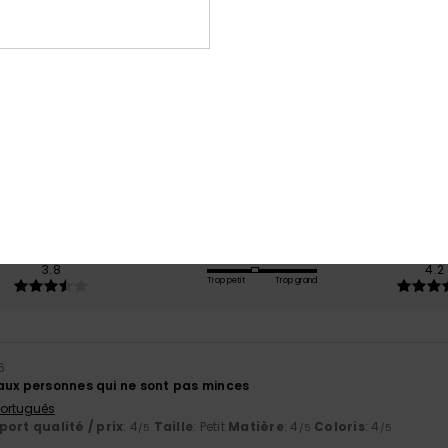
Note moyenne
3.8
/5
basé sur
5 avis vérifiés
depuis mars 2026
40% de nos clients recommandent ce produit
port qualité / prix
Taille
Matiè
3.8
4.2
Trop petit
Trop grand
26
aux personnes qui ne sont pas minces
 Português
ort qualité / prix
: 4
Taille
: Petit
Matière
: 4
Coloris
: 4
/5
/5
/5