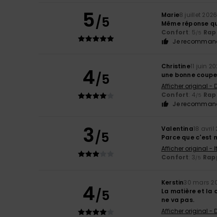
5
Marie
8 juillet 202
/5
Même réponse q
Confort
: 5
Rapp
/5
Je recommand
Christine
11 juin 2
4
/5
une bonne coup
Afficher original -
Confort
: 4
Rapp
/5
Je recommand
3
Valentina
18 avril
/5
Parce que c'est
Afficher original - 
Confort
: 3
Rapp
/5
Kerstin
30 mars 2
4
/5
La matière et la 
ne va pas.
Afficher original -