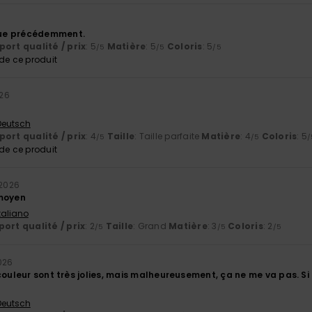
6
ue précédemment.
ort qualité / prix
: 5
Matière
: 5
Coloris
: 5
/5
/5
/5
e ce produit
026
e
 Deutsch
ort qualité / prix
: 4
Taille
: Taille parfaite
Matière
: 4
Coloris
: 5
/5
/5
/
e ce produit
 2026
 moyen
Italiano
ort qualité / prix
: 2
Taille
: Grand
Matière
: 3
Coloris
: 2
/5
/5
/5
026
couleur sont très jolies, mais malheureusement, ça ne me va pas. Si 
 Deutsch