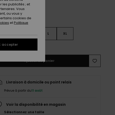
les publicités ; et
rtenaires. Vous
nt, ou vous y
ertains cookies de
ookies
et
Politique
S
S
M
L
XL
t accepter
ir le Guide des tailles
Ajouter au panier
Livraison à domicile ou point relais
Prévue à partir du
11 août
Voir la disponibilité en magasin
Sélectionnez une taille