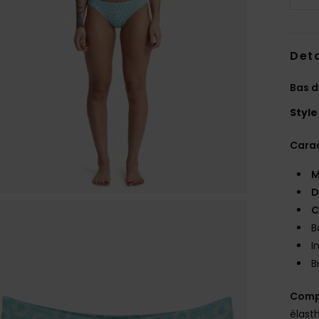
Deta
Bas d
Style
Carac
M
D
C
B
I
B
Comp
élast