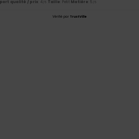
ort qualité / prix
: 4
Taille
: Petit
Matière
: 5
/5
/5
Vérifié par
TrustVille