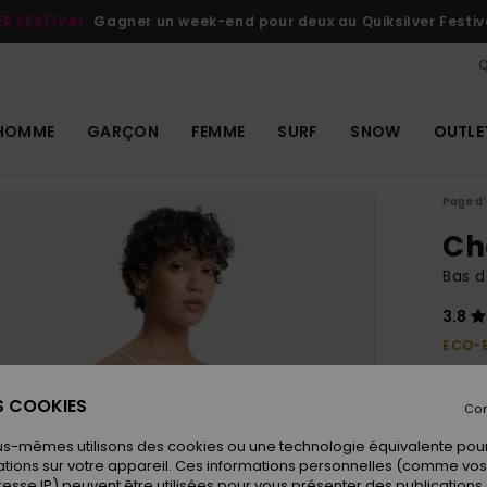
ER FESTIVAL
Gagner un week-end pour deux au Quiksilver Festiv
Q
HOMME
GARÇON
FEMME
SURF
SNOW
OUTLE
Page d'
Ch
Bas d
3.8
ECO-
30,
ES COOKIES
Con
Coule
us-mêmes utilisons des cookies ou une technologie équivalente pour
tions sur votre appareil. Ces informations personnelles (comme v
resse IP) peuvent être utilisées pour vous présenter des publications