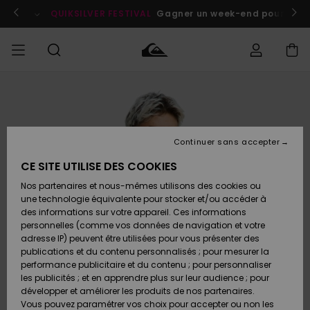
Passer
à
enant
QUIKSILVER FESTIVAL
Gagner un week-end pour deux a
l'information
sur
le
produit
Accéder à
HOMME
Vêtements
Vêtements
Shop
Surf
Snow
Outlet
ma
Shop
Shop
Homme
commande
Homme
Homme
GARÇON
Continuer sans accepter
Accessoires
Accessoires
Nouveautés
Livraison
Outlet
CE SITE UTILISE DES COOKIES
FEMME
Surf
Snow
Enfant
Shop
Shop
Nos partenaires et nous-mêmes utilisons des cookies ou
Retours
Chaussures
Chaussures
A
Enfant
Enfant
une technologie équivalente pour stocker et/ou accéder à
& Tongs
& Tongs
Découvrir
SURF
des informations sur votre appareil. Ces informations
Outlet
personnelles (comme vos données de navigation et votre
Paiement
Femme
adresse IP) peuvent être utilisées pour vous présenter des
SNOW
Highlights
Snow
publications et du contenu personnalisés ; pour mesurer la
Surf
Surf
Snow
Shop
Carte
performance publicitaire et du contenu ; pour personnaliser
Femme
Cadeau
les publicités ; et en apprendre plus sur leur audience ; pour
OUTLET
développer et améliorer les produits de nos partenaires.
Communauté
Snow
Snow
Vous pouvez paramétrer vos choix pour accepter ou non les