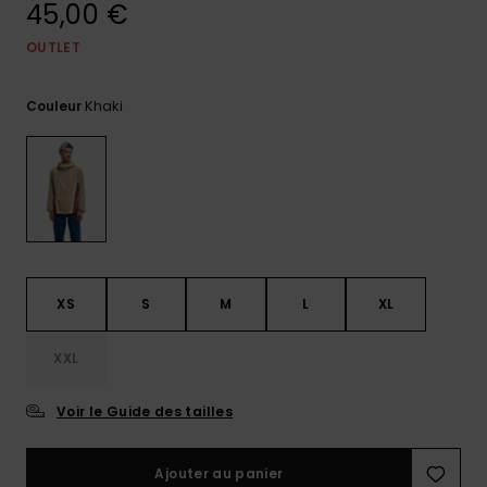
45,00 €
Trouvez
des
OUTLET
réponses
aux
Khaki
questions
Couleur
les plus
fréquentes
et notre
formulaire
de
contact.
Consulter
la FAQ
XS
S
M
L
XL
XXL
Voir le Guide des tailles
Ajouter au panier