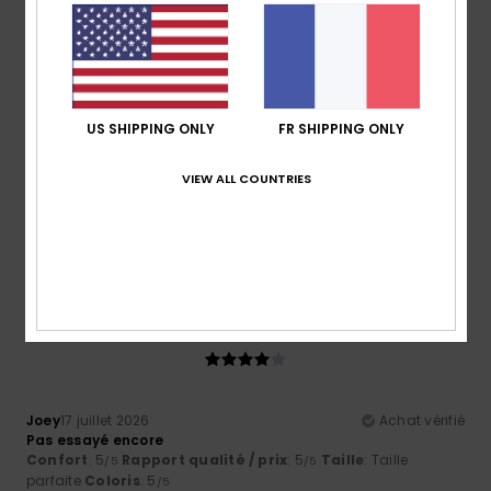
4.8
4.5
Taille
Matière
5.0
Trop petit
Trop grand
US SHIPPING ONLY
FR SHIPPING ONLY
Coloris
VIEW ALL COUNTRIES
4.8
4
/5
Joey
17 juillet 2026
Achat vérifié
Pas essayé encore
Confort
: 5
Rapport qualité / prix
: 5
Taille
: Taille
/5
/5
parfaite
Coloris
: 5
/5