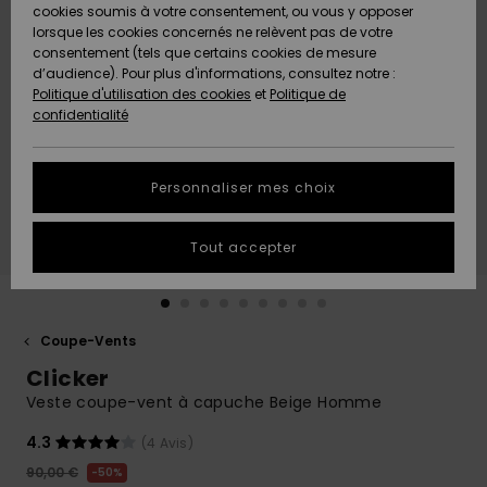
Quiksilver
A
cookies soumis à votre consentement, ou vous y opposer
Freedom
AIDE &
Découvrir
lorsque les cookies concernés ne relèvent pas de votre
CONTACT
consentement (tels que certains cookies de mesure
Nouveautés
Nouveautés
d’audience). Pour plus d'informations, consultez notre :
Protection
Politique d'utilisation des cookies
et
Politique de
des
Communauté
MAGASINS
confidentialité
données
A
A
Découvrir
Découvrir
QUIKSILVER
Guide des
APP
Personnaliser mes choix
tailles
LISTE DE
Tout accepter
SOUHAITS
Démarrez
une
conversation
pour
obtenir la
Coupe-Vents
réponse la
Clicker
plus rapide
à votre
Veste coupe-vent à capuche Beige Homme
question.
4.3
(4 Avis)
Démarrer
une
90,00 €
50%
conversation