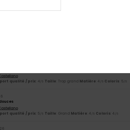
2026
t très et va super bien à mon fils
ort qualité / prix
: 5
Taille
: Taille parfaite
Matière
: 5
Coloris
: 5
/5
/5
/
e ce produit
let 2026
ès bien le logo
 Castellano
ort qualité / prix
: 4
Taille
: Trop grand
Matière
: 4
Coloris
: 4
/5
/5
/5
et 2026
rque
 Castellano
ort qualité / prix
: 4
Taille
: Trop grand
Matière
: 4
Coloris
: 5
/5
/5
/5
26
 douces
 Castellano
ort qualité / prix
: 5
Taille
: Grand
Matière
: 4
Coloris
: 4
/5
/5
/5
026