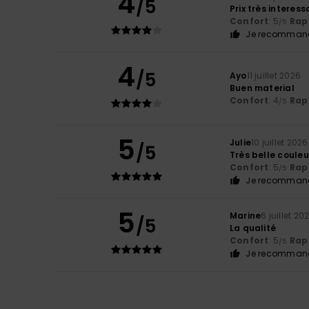
4
/5
Prix très interess
Confort
: 5
Rapp
/5
Je recommand
4
/5
Ayo
11 juillet 2026
Buen material
Confort
: 4
Rapp
/5
5
Julie
10 juillet 2026
/5
Très belle couleu
Confort
: 5
Rapp
/5
Je recommand
5
Marine
6 juillet 20
/5
La qualité
Confort
: 5
Rapp
/5
Je recommand