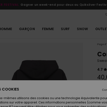
ER FESTIVAL
Gagner un week-end pour deux au Quiksilver Festiv
Q
HOMME
GARÇON
FEMME
SURF
SNOW
OUTLE
Page d'
Co
Sweat
4.7
40,
ES COOKIES
Con
Coule
us-mêmes utilisons des cookies ou une technologie équivalente pour
tions sur votre appareil. Ces informations personnelles (comme v
resse IP) peuvent être utilisées pour vous présenter des publications