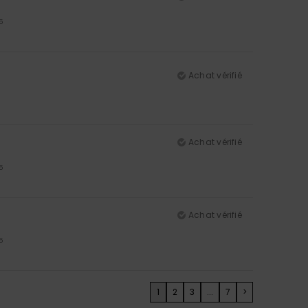
5
Achat vérifié
Achat vérifié
5
Achat vérifié
5
1
2
3
...
7
>