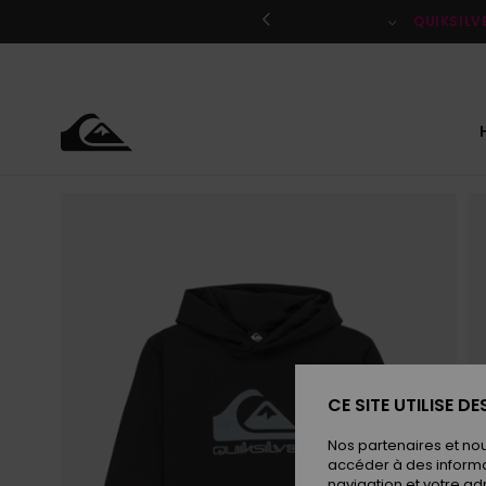
Passer
à
QUIKSILV
l'information
sur
le
produit
CE SITE UTILISE D
Nos partenaires et no
accéder à des informa
navigation et votre ad