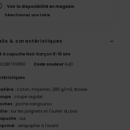
Voir la disponibilité en magasin
Sélectionnez une taille
ils & caractéristiques
 à capuche Noir Garçon 8-16 ans
EQBFT03950
Code couleur
kvj0
téristiques
atière :
Coton, Polyester, 280 g/m2, Brossé
oupe :
coupe regular
oches :
poche kangourou
ôte :
sur les poignets et l'ourlet du bas
apuche :
oui
mprimé :
sérigraphie à l'avant