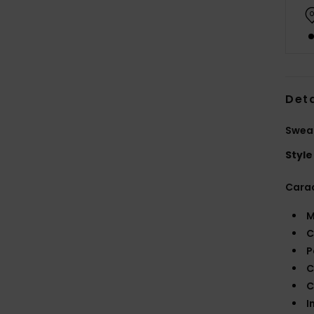
Deta
Sweat
Style
Carac
M
C
P
C
C
I