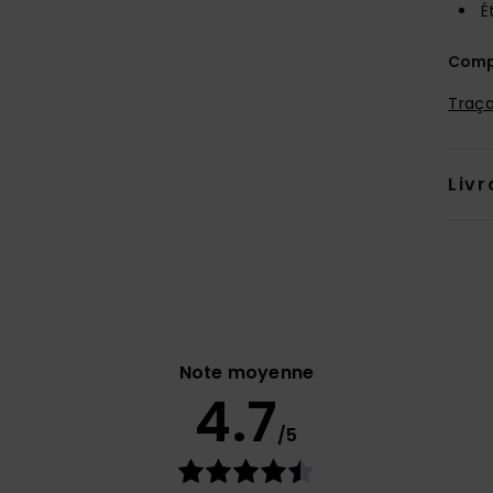
É
Comp
Traça
Livr
Note moyenne
4.7
/5