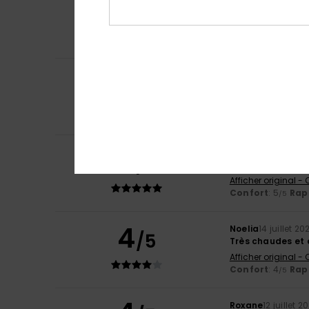
5
Nicolas
16 juillet 
/5
Ce sweat-shirt es
Confort
: 5
Rapp
/5
Je recommand
4
Montserrat
15 juil
/5
On ne voit pas tr
Afficher original -
Confort
: 5
Rapp
/5
5
Jaqueline
15 juill
/5
J'aime cette ma
Afficher original -
Confort
: 5
Rapp
/5
4
Noelia
14 juillet 20
/5
Très chaudes et
Afficher original -
Confort
: 4
Rapp
/5
Roxane
12 juillet 2