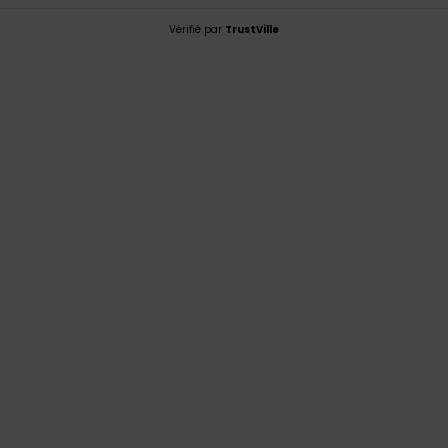
Vérifié par
TrustVille