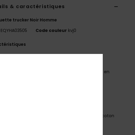
ils & caractéristiques
uette trucker Noir Homme
EQYHA03505
Code couleur
kvj0
téristiques
oupe :
trucker structurée à 6 pans avec visière
rvée
atière :
panneaux avant en sergé délavé, arrière en
, 57 % polyester, 43 % coton
utres :
écusson synthétique en creux au centre
tiquette haute définition sur la fermeture arrière
ousqueton en plastique
osition
[Matière principale] 57% polyester, 43% coton
bilité du produit (Loi Agec)