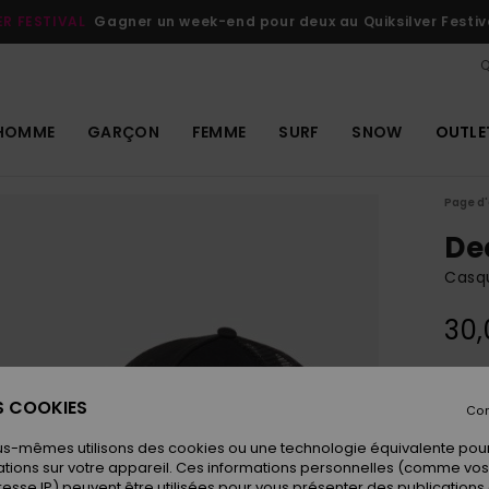
ER FESTIVAL
Gagner un week-end pour deux au Quiksilver Festiv
Q
HOMME
GARÇON
FEMME
SURF
SNOW
OUTLE
Page d'
De
Casq
30,
Coule
ES COOKIES
Con
us-mêmes utilisons des cookies ou une technologie équivalente pour
tions sur votre appareil. Ces informations personnelles (comme v
resse IP) peuvent être utilisées pour vous présenter des publications