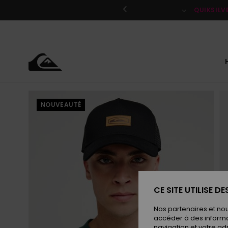
Passer
à
QUIKSILV
l'information
sur
le
produit
NOUVEAUTÉ
CE SITE UTILISE D
Nos partenaires et no
accéder à des informa
navigation et votre ad