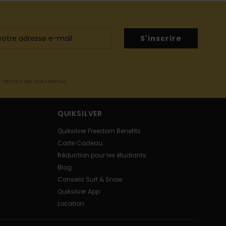
S'inscrire
s l'email de bienvenue
QUIKSILVER
Quiksilver Freedom Benefits
Carte Cadeau
Réduction pour les étudiants
Blog
Conseils Surf & Snow
Quiksilver App
Location