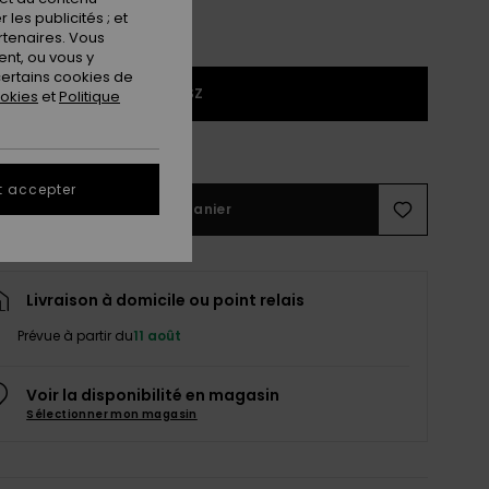
les publicités ; et
rtenaires. Vous
nt, ou vous y
ertains cookies de
1SZ
ookies
et
Politique
ir le Guide des tailles
t accepter
Ajouter au panier
Livraison à domicile ou point relais
Prévue à partir du
11 août
Voir la disponibilité en magasin
Sélectionner mon magasin