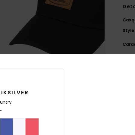
Deta
Casq
Style
Carac
C
incu
M
mesh
A
IKSILVER
É
M
untry
Comp
Traça