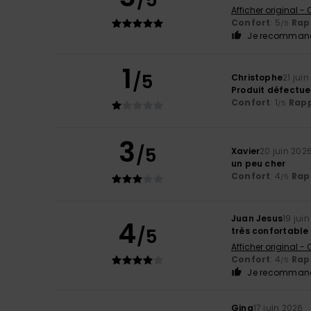
/5
Afficher original -
Confort
: 5
Rapp
/5
Je recommand
1
/5
Christophe
21 jui
Produit défectue
Confort
: 1
Rapp
/5
3
/5
Xavier
20 juin 202
un peu cher
Confort
: 4
Rapp
/5
Juan Jesus
19 jui
4
/5
très confortable
Afficher original -
Confort
: 4
Rapp
/5
Je recommand
Gina
17 juin 2026