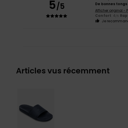
5
/5
De bonnes tongs
Afficher original -
Confort
: 4
Rapp
/5
Je recommand
Articles vus récemment