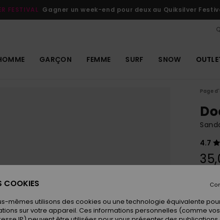
ER FESTIVAL
Gagner un week-end pour deux au Quiksilver Festiv
Q
HOMME
GARÇON
FEMME
SURF
SNOW
OUTLE
Page d'
Do
Sand
4.7
35,
ES COOKIES
Con
Coule
us-mêmes utilisons des cookies ou une technologie équivalente pour
tions sur votre appareil. Ces informations personnelles (comme v
resse IP) peuvent être utilisées pour vous présenter des publications