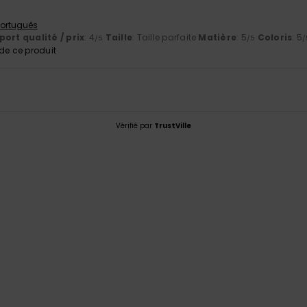
 Português
ort qualité / prix
: 4
Taille
: Taille parfaite
Matière
: 5
Coloris
: 5
/5
/5
/
e ce produit
Vérifié par
TrustVille