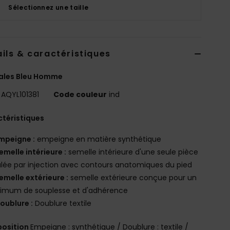
Sélectionnez une taille
ils & caractéristiques
ales Bleu Homme
AQYL101381
Code couleur
ind
téristiques
mpeigne :
empeigne en matière synthétique
emelle intérieure :
semelle intérieure d'une seule pièce
ée par injection avec contours anatomiques du pied
emelle extérieure :
semelle extérieure conçue pour un
imum de souplesse et d'adhérence
oublure :
Doublure textile
osition
Empeigne : synthétique / Doublure : textile /