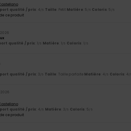
 Castellano
ort qualité / prix
: 4
Taille
: Petit
Matière
: 5
Coloris
: 5
/5
/5
/5
e ce produit
n 2026
ux
ort qualité / prix
: 1
Matière
: 1
Coloris
: 1
/5
/5
/5
6
ort qualité / prix
: 3
Taille
: Taille parfaite
Matière
: 4
Coloris
: 4
/5
/5
/
n 2026
 Castellano
ort qualité / prix
: 4
Matière
: 3
Coloris
: 5
/5
/5
/5
e ce produit