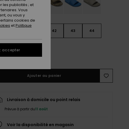
les publicités ; et
rtenaires. Vous
nt, ou vous y
ertains cookies de
ookies
et
Politique
9
40
41
42
43
44
5
46
47
t accepter
ir le Guide des tailles
Ajouter au panier
Livraison à domicile ou point relais
Prévue à partir du
11 août
Voir la disponibilité en magasin