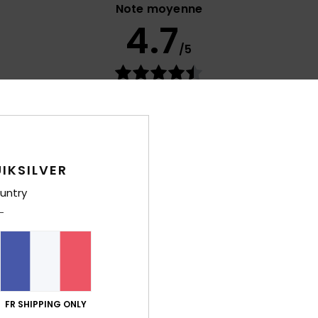
Note moyenne
4.7
/5
basé sur
32 avis vérifiés
depuis octobre 2025
91% de nos clients recommandent ce produit
port qualité / prix
Taille
Matiè
4.4
4.6
Trop petit
Trop grand
IKSILVER
untry
 2026
gréable
ort qualité / prix
: 4
Taille
: Grand
Matière
: 5
Coloris
: 4
/5
/5
/5
e ce produit
6
FR SHIPPING ONLY
 forme de pied