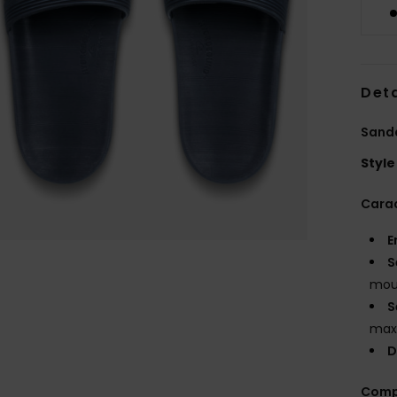
Deta
Sand
Style
Carac
E
S
moul
S
max
D
Comp