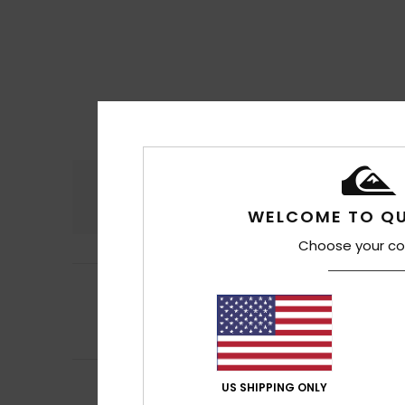
Confort
Rap
4.7
WELCOME TO QU
Choose your co
4
Matthieu
11 juillet
/5
Le confort est a
Confort
: 4
Rapp
/5
Je recommand
5
Denis
10 juillet 202
/5
US SHIPPING ONLY
Correspond à ma