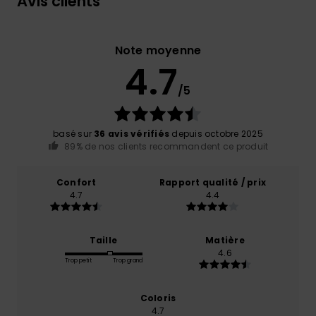
Avis clients
Note moyenne
4.7
/5
basé sur
36 avis vérifiés
depuis octobre 2025
89% de nos clients recommandent ce produit
Confort
Rapport qualité / prix
4.7
4.4
Taille
Matière
4.6
Trop petit
Trop grand
Coloris
4.7