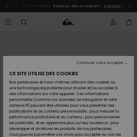
Passer
à
atuits
Se connecter / s'inscrire
YOUNG GUNS
Radical dès le départ.
Acheter maint
l'information
sur
le
produit
Accéder à
HOMME
Vêtements
Vêtements
Shop
Surf
Snow
Outlet
ma
Shop
Shop
Homme
commande
Homme
Homme
GARÇON
Continuer sans accepter
Accessoires
Accessoires
Nouveautés
Livraison
Outlet
CE SITE UTILISE DES COOKIES
FEMME
Surf
Snow
Enfant
Shop
Shop
Nos partenaires et nous-mêmes utilisons des cookies ou
Retours
Chaussures
Chaussures
A
Enfant
Enfant
une technologie équivalente pour stocker et/ou accéder à
& Tongs
& Tongs
Découvrir
SURF
des informations sur votre appareil. Ces informations
Outlet
personnelles (comme vos données de navigation et votre
Paiement
Femme
adresse IP) peuvent être utilisées pour vous présenter des
SNOW
Highlights
Snow
publications et du contenu personnalisés ; pour mesurer la
Surf
Surf
Snow
Shop
Carte
performance publicitaire et du contenu ; pour personnaliser
Femme
Cadeau
les publicités ; et en apprendre plus sur leur audience ; pour
OUTLET
développer et améliorer les produits de nos partenaires.
Communauté
Snow
Snow
Vous pouvez paramétrer vos choix pour accepter ou non les