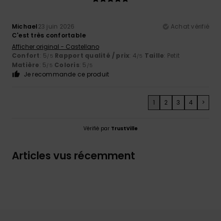
Michael
23 juin 2026
Achat vérifié
C'est très confortable
Afficher original - Castellano
Confort
: 5
Rapport qualité / prix
: 4
Taille
: Petit
/5
/5
Matière
: 5
Coloris
: 5
/5
/5
Je recommande ce produit
1
2
3
4
>
Vérifié par
TrustVille
Articles vus récemment