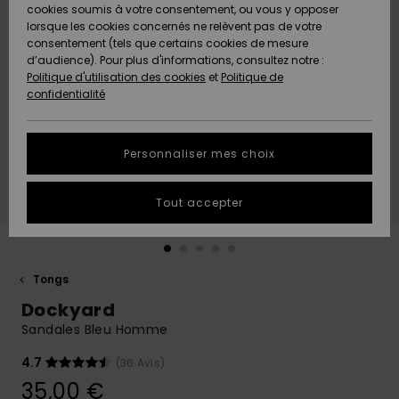
Quiksilver
A
cookies soumis à votre consentement, ou vous y opposer
Freedom
AIDE &
Découvrir
lorsque les cookies concernés ne relèvent pas de votre
CONTACT
consentement (tels que certains cookies de mesure
Nouveautés
Nouveautés
d’audience). Pour plus d'informations, consultez notre :
Protection
Politique d'utilisation des cookies
et
Politique de
des
Communauté
MAGASINS
confidentialité
données
A
A
Découvrir
Découvrir
QUIKSILVER
Guide des
APP
Personnaliser mes choix
tailles
LISTE DE
Tout accepter
SOUHAITS
Démarrez
une
conversation
pour
obtenir la
Tongs
réponse la
Dockyard
plus rapide
à votre
Sandales Bleu Homme
question.
4.7
(36 Avis)
Démarrer
une
35,00 €
conversation