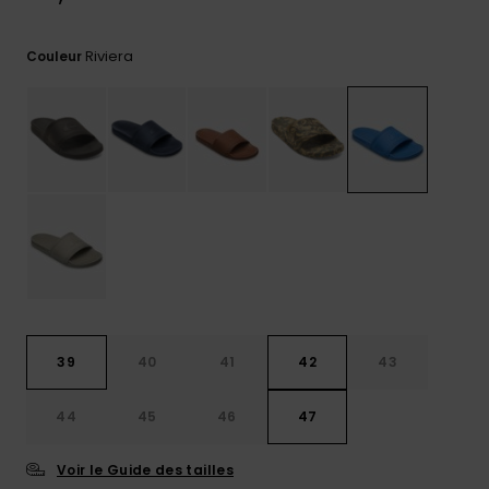
Trouvez
des
Riviera
Couleur
réponses
aux
questions
les plus
fréquentes
et notre
formulaire
de
contact.
Consulter
la FAQ
39
40
41
42
43
44
45
46
47
Voir le Guide des tailles