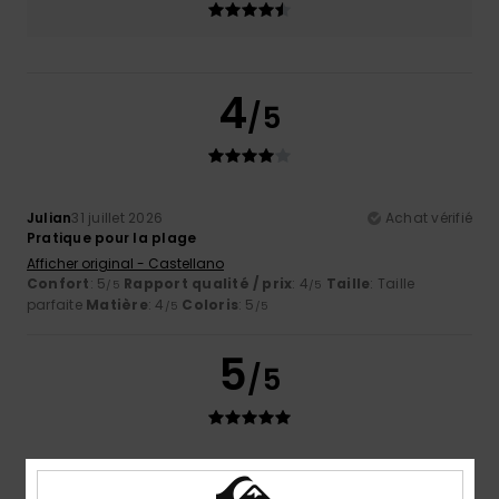
4
/5
Julian
31 juillet 2026
Achat vérifié
Pratique pour la plage
Afficher original - Castellano
Confort
: 5
Rapport qualité / prix
: 4
Taille
: Taille
/5
/5
parfaite
Matière
: 4
Coloris
: 5
/5
/5
5
/5
Dominique
27 juillet 2026
Achat vérifié