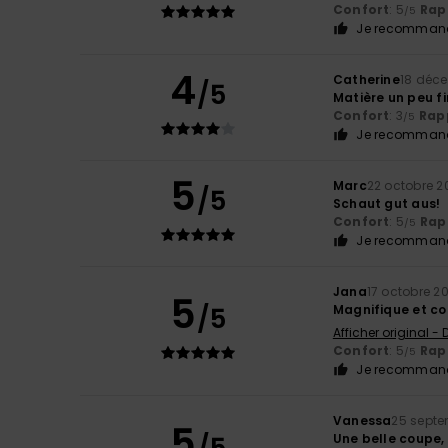
Confort
: 5
Rapp
/5
Je recommand
4
Catherine
18 déc
/5
Matière un peu f
Confort
: 3
Rapp
/5
Je recommand
5
Marc
22 octobre 2
/5
Schaut gut aus!
Confort
: 5
Rapp
/5
Je recommand
Jana
17 octobre 2
5
/5
Magnifique et co
Afficher original -
Confort
: 5
Rapp
/5
Je recommand
Vanessa
25 septe
5
/5
Une belle coupe, 