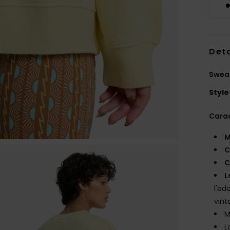
Deta
Swea
Style
Carac
M
C
C
L
l'ad
vint
M
L