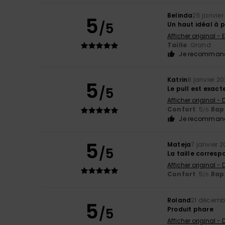
Belinda
25 janvier
5
/5
Un haut idéal à p
Afficher original - 
Taille
: Grand
Je recommand
Katrin
8 janvier 2
5
/5
Le pull est exact
Afficher original -
Confort
: 5
Rapp
/5
Je recommand
5
Mateja
7 janvier 
/5
La taille corresp
Afficher original -
Confort
: 5
Rapp
/5
Roland
21 décemb
5
/5
Produit phare
Afficher original -