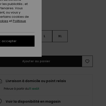
les publicités ; et
rtenaires. Vous
nt, ou vous y
ertains cookies de
ookies
et
Politique
S
S
M
L
XL
t accepter
ir le Guide des tailles
Ajouter au panier
Livraison à domicile ou point relais
Prévue à partir du
11 août
Voir la disponibilité en magasin