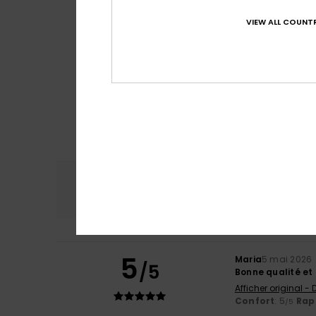
VIEW ALL COUNTR
Confort
Rap
4.8
5
Maria
5 mai 2026
/5
Bonne qualité et 
Afficher original -
Confort
: 5
Rapp
/5