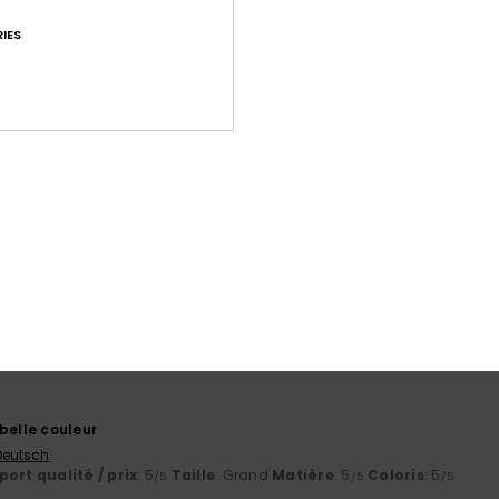
IES
Note moyenne
4.9
/5
basé sur
9 avis vérifiés
depuis septembre 2025
78% de nos clients recommandent ce produit
port qualité / prix
Taille
Matiè
4.3
4.6
Trop petit
Trop grand
belle couleur
 Deutsch
ort qualité / prix
: 5
Taille
: Grand
Matière
: 5
Coloris
: 5
/5
/5
/5