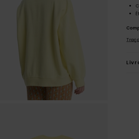
C
É
Comp
Traça
Livr