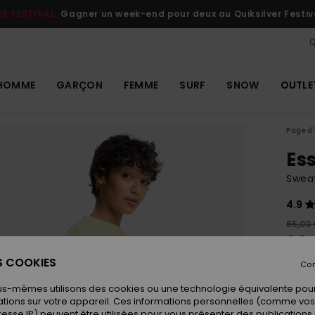
ER FESTIVAL
Gagner un week-end pour deux au Quiksilver Festiv
Q
HOMME
GARÇON
FEMME
SURF
SNOW
OUTLE
Page d'
Es
Swea
4.9
65,00
39,
ES COOKIES
OUTL
Con
us-mêmes utilisons des cookies ou une technologie équivalente pour
tions sur votre appareil. Ces informations personnelles (comme v
Coule
resse IP) peuvent être utilisées pour vous présenter des publications