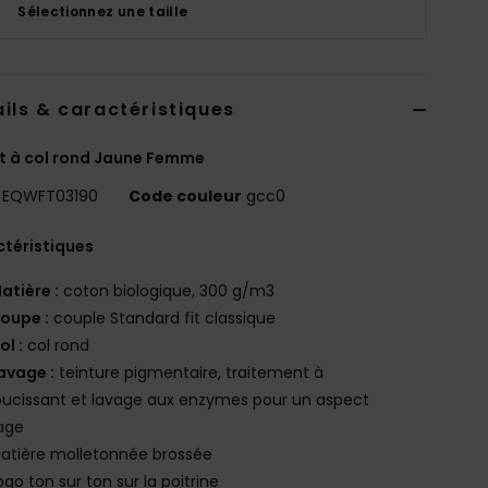
Sélectionnez une taille
ils & caractéristiques
t à col rond Jaune Femme
EQWFT03190
Code couleur
gcc0
téristiques
atière :
coton biologique, 300 g/m3
oupe :
couple Standard fit classique
ol :
col rond
avage :
teinture pigmentaire, traitement à
oucissant et lavage aux enzymes pour un aspect
age
atière molletonnée brossée
ogo ton sur ton sur la poitrine