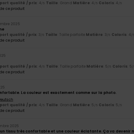
ort qualité / prix
: 4
Taille
: Grand
Matière
: 4
Coloris
: 4
/5
/5
/5
e ce produit
embre 2025
ine
ort qualité / prix
: 3
Taille
: Taille parfaite
Matière
: 3
Coloris
: 4
/5
/5
/
e ce produit
025
ort qualité / prix
: 4
Taille
: Taille parfaite
Matière
: 5
Coloris
: 5
/5
/5
/
e ce produit
025
nfortable. La couleur est exactement comme sur la photo.
 Deutsch
ort qualité / prix
: 4
Taille
: Grand
Matière
: 5
Coloris
: 5
/5
/5
/5
e ce produit
mbre 2025
un tissu très confortable et une couleur éclatante. Ça va devenir 