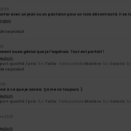
 2026
orter avec un jean ou un pantalon pour un look décontracté. Il se l
English
e ce produit
026
ement aussi génial que je l'espérais. Tout est parfait !
 Deutsch
ort qualité / prix
: 5
Taille
: Taille parfaite
Matière
: 5
Coloris
: 5
/5
/5
/
e ce produit
2026
ond à ce que je savais. Ça me va toujours :)
 Deutsch
ort qualité / prix
: 5
Taille
: Taille parfaite
Matière
: 5
Coloris
: 5
/5
/5
/
re 2025
 Deutsch