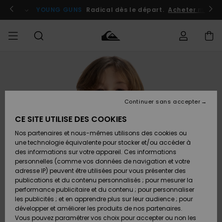
Passer
à
atuits
Se connecter / s'inscrire
YOUNG GUNS
Radical dès le départ.
Acheter maint
l'information
sur
le
produit
Accéder à
HOMME
Vêtements
Vêtements
Shop
Surf
Snow
Outlet
ma
Shop
Shop
Homme
commande
Homme
Homme
GARÇON
Continuer sans accepter
Accessoires
Accessoires
Nouveautés
Livraison
Outlet
CE SITE UTILISE DES COOKIES
FEMME
Surf
Snow
Enfant
Shop
Shop
Nos partenaires et nous-mêmes utilisons des cookies ou
Retours
Chaussures
Chaussures
A
Enfant
Enfant
une technologie équivalente pour stocker et/ou accéder à
& Tongs
& Tongs
Découvrir
SURF
des informations sur votre appareil. Ces informations
Outlet
personnelles (comme vos données de navigation et votre
Paiement
Femme
adresse IP) peuvent être utilisées pour vous présenter des
SNOW
Highlights
Snow
publications et du contenu personnalisés ; pour mesurer la
Surf
Surf
Snow
Shop
Carte
performance publicitaire et du contenu ; pour personnaliser
Femme
Cadeau
les publicités ; et en apprendre plus sur leur audience ; pour
OUTLET
développer et améliorer les produits de nos partenaires.
Communauté
Snow
Snow
Vous pouvez paramétrer vos choix pour accepter ou non les