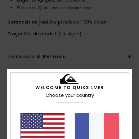
Logo :
sérigraphie sur la poitrine
Étiquette Quiksilver sur la manche
Composition
[Matière principale] 100% coton
Traçabilité du produit (Loi Agec)
Livraison & Retours
Avis clients
WELCOME TO QUIKSILVER
Choose your country
Note moyenne
5.0
/5