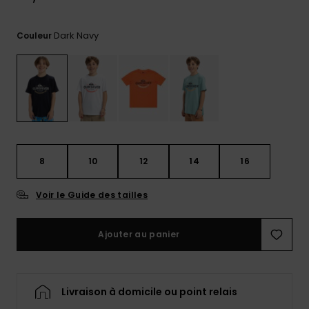
Trouvez
des
Dark Navy
Couleur
réponses
aux
questions
les plus
fréquentes
et notre
formulaire
de
contact.
8
10
12
14
16
Consulter
la FAQ
Voir le Guide des tailles
Ajouter au panier
Livraison à domicile ou point relais