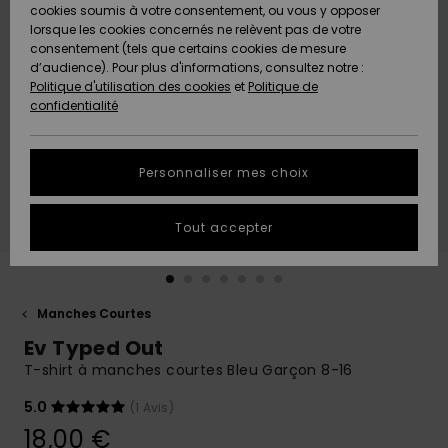
Quiksilver
A
cookies soumis à votre consentement, ou vous y opposer
Freedom
AIDE &
Découvrir
lorsque les cookies concernés ne relèvent pas de votre
CONTACT
consentement (tels que certains cookies de mesure
Nouveautés
Nouveautés
d’audience). Pour plus d'informations, consultez notre :
Protection
Politique d'utilisation des cookies
et
Politique de
des
Communauté
MAGASINS
confidentialité
données
A
A
Découvrir
Découvrir
QUIKSILVER
Guide des
APP
Personnaliser mes choix
tailles
LISTE DE
Tout accepter
SOUHAITS
Démarrez
une
conversation
pour
obtenir la
Manches Courtes
réponse la
Ev Typed Out
plus rapide
à votre
T-shirt à manches courtes Bleu Garçon 8-16
question.
5.0
(1 Avis)
Démarrer
une
18,00 €
conversation