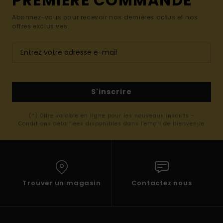
PREMIÈRE COMMANDE*
Abonnez-vous pour recevoir nos dernières actus et nos
offres exclusives.
S'inscrire
(*) Offre valable en ligne pour les nouveaux inscrits -
Conditions détaillées disponibles dans l'email de bienvenue
Trouver un magasin
Contactez nous