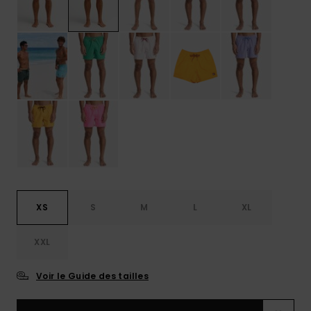
XS
S
M
L
XL
XXL
Voir le Guide des tailles