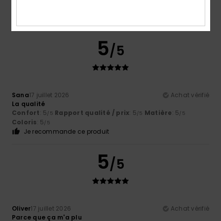
5
/5
Sana
17 juillet 2026
Achat vérifié
La qualité
Confort
: 5
Rapport qualité / prix
: 5
Matière
: 5
/5
/5
/5
Coloris
: 5
/5
Je recommande ce produit
5
/5
Oliver
17 juillet 2026
Achat vérifié
Parce que ça m'a plu