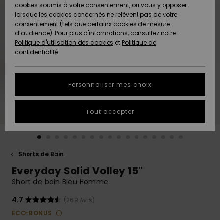
Quiksilver
A
cookies soumis à votre consentement, ou vous y opposer
Freedom
AIDE &
Découvrir
lorsque les cookies concernés ne relèvent pas de votre
CONTACT
consentement (tels que certains cookies de mesure
Nouveautés
Nouveautés
d’audience). Pour plus d'informations, consultez notre :
Protection
Politique d'utilisation des cookies
et
Politique de
des
Communauté
MAGASINS
confidentialité
données
A
A
Découvrir
Découvrir
QUIKSILVER
Guide des
APP
Personnaliser mes choix
tailles
LISTE DE
Tout accepter
SOUHAITS
Démarrez
une
conversation
pour
obtenir la
Shorts de Bain
réponse la
Everyday Solid Volley 15"
plus rapide
à votre
Short de bain Bleu Homme
question.
4.7
(269 Avis)
Démarrer
une
ECO-BONUS
conversation