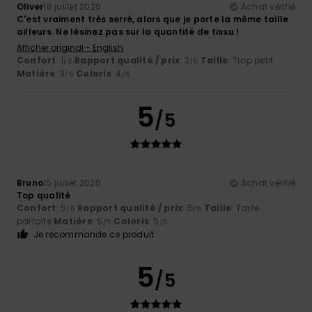
Oliver
16 juillet 2026
Achat vérifié
C'est vraiment très serré, alors que je porte la même taille
ailleurs. Ne lésinez pas sur la quantité de tissu !
Afficher original - English
Confort
: 1
Rapport qualité / prix
: 3
Taille
: Trop petit
/5
/5
Matière
: 3
Coloris
: 4
/5
/5
5
/5
Bruno
15 juillet 2026
Achat vérifié
Top qualité
Confort
: 5
Rapport qualité / prix
: 5
Taille
: Taille
/5
/5
parfaite
Matière
: 5
Coloris
: 5
/5
/5
Je recommande ce produit
5
/5