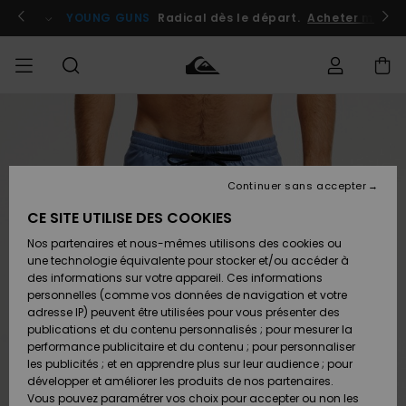
Passer
à
atuits
Se connecter / s'inscrire
YOUNG GUNS
Radical dès le départ.
Acheter maint
l'information
sur
le
produit
Accéder à
HOMME
Vêtements
Vêtements
Shop
Surf
Snow
Outlet
ma
Shop
Shop
Homme
commande
Homme
Homme
GARÇON
Continuer sans accepter
Accessoires
Accessoires
Nouveautés
Livraison
Outlet
CE SITE UTILISE DES COOKIES
FEMME
Surf
Snow
Enfant
Shop
Shop
Nos partenaires et nous-mêmes utilisons des cookies ou
Retours
Chaussures
Chaussures
A
Enfant
Enfant
une technologie équivalente pour stocker et/ou accéder à
& Tongs
& Tongs
Découvrir
SURF
des informations sur votre appareil. Ces informations
Outlet
personnelles (comme vos données de navigation et votre
Paiement
Femme
adresse IP) peuvent être utilisées pour vous présenter des
SNOW
Highlights
Snow
publications et du contenu personnalisés ; pour mesurer la
Surf
Surf
Snow
Shop
Carte
performance publicitaire et du contenu ; pour personnaliser
Femme
Cadeau
les publicités ; et en apprendre plus sur leur audience ; pour
OUTLET
développer et améliorer les produits de nos partenaires.
Communauté
Snow
Snow
Vous pouvez paramétrer vos choix pour accepter ou non les