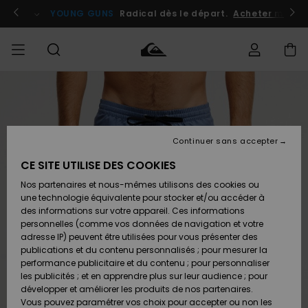
Passer
à
atuits
Se connecter / s'inscrire
YOUNG GUNS
Radical dès le départ.
Acheter maint
l'information
sur
le
produit
Accéder à
HOMME
Vêtements
Vêtements
Shop
Surf
Snow
Outlet
ma
Shop
Shop
Homme
commande
Homme
Homme
GARÇON
Continuer sans accepter
Accessoires
Accessoires
Nouveautés
Livraison
Outlet
CE SITE UTILISE DES COOKIES
FEMME
Surf
Snow
Enfant
Shop
Shop
Nos partenaires et nous-mêmes utilisons des cookies ou
Retours
Chaussures
Chaussures
A
Enfant
Enfant
une technologie équivalente pour stocker et/ou accéder à
& Tongs
& Tongs
Découvrir
SURF
des informations sur votre appareil. Ces informations
Outlet
personnelles (comme vos données de navigation et votre
Paiement
Femme
adresse IP) peuvent être utilisées pour vous présenter des
SNOW
Highlights
Snow
publications et du contenu personnalisés ; pour mesurer la
Surf
Surf
Snow
Shop
Carte
performance publicitaire et du contenu ; pour personnaliser
Femme
Cadeau
les publicités ; et en apprendre plus sur leur audience ; pour
OUTLET
développer et améliorer les produits de nos partenaires.
Communauté
Snow
Snow
Vous pouvez paramétrer vos choix pour accepter ou non les