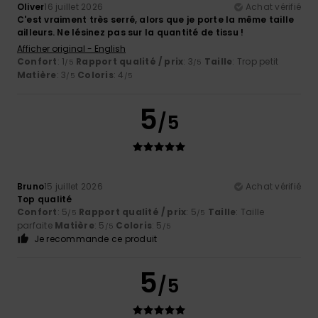
Oliver
16 juillet 2026
Achat vérifié
C'est vraiment très serré, alors que je porte la même taille
ailleurs. Ne lésinez pas sur la quantité de tissu !
Afficher original - English
Confort
: 1
Rapport qualité / prix
: 3
Taille
: Trop petit
/5
/5
Matière
: 3
Coloris
: 4
/5
/5
5
/5
Bruno
15 juillet 2026
Achat vérifié
Top qualité
Confort
: 5
Rapport qualité / prix
: 5
Taille
: Taille
/5
/5
parfaite
Matière
: 5
Coloris
: 5
/5
/5
Je recommande ce produit
5
/5