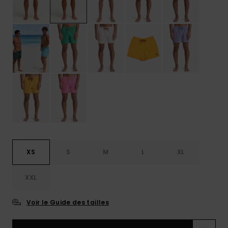
XS
S
M
L
XL
XXL
Voir le Guide des tailles