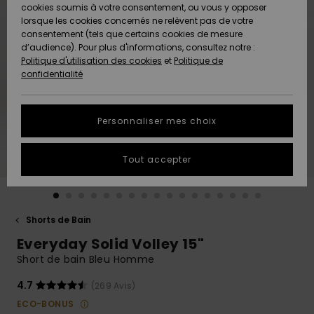
Quiksilver
A
cookies soumis à votre consentement, ou vous y opposer
Freedom
AIDE &
Découvrir
lorsque les cookies concernés ne relèvent pas de votre
CONTACT
consentement (tels que certains cookies de mesure
Nouveautés
Nouveautés
d’audience). Pour plus d'informations, consultez notre :
Protection
Politique d'utilisation des cookies
et
Politique de
des
Communauté
MAGASINS
confidentialité
données
A
A
Découvrir
Découvrir
QUIKSILVER
Guide des
APP
Personnaliser mes choix
tailles
LISTE DE
Tout accepter
SOUHAITS
Démarrez
une
conversation
pour
obtenir la
Shorts de Bain
réponse la
Everyday Solid Volley 15"
plus rapide
à votre
Short de bain Bleu Homme
question.
4.7
(269 Avis)
Démarrer
une
ECO-BONUS
conversation