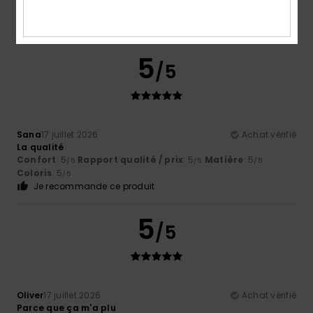
5
/5
Sana
17 juillet 2026
Achat vérifié
La qualité
Confort
: 5
Rapport qualité / prix
: 5
Matière
: 5
/5
/5
/5
Coloris
: 5
/5
Je recommande ce produit
5
/5
Oliver
17 juillet 2026
Achat vérifié
Parce que ça m'a plu