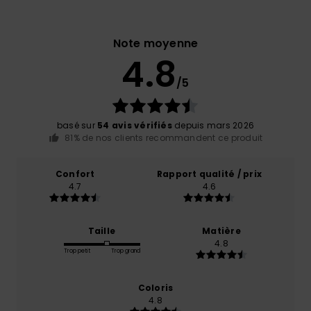
Note moyenne
4.8
/5
basé sur
54 avis vérifiés
depuis mars 2026
81% de nos clients recommandent ce produit
Confort
Rapport qualité / prix
4.7
4.6
Taille
Matière
4.8
Trop petit
Trop grand
Coloris
4.8