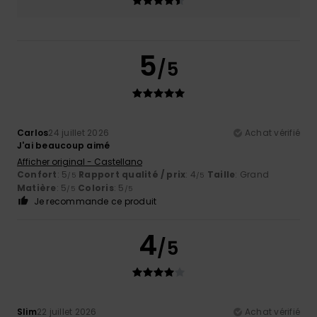
5
/5
Carlos
24 juillet 2026
Achat vérifié
J'ai beaucoup aimé
Afficher original - Castellano
Confort
: 5
Rapport qualité / prix
: 4
Taille
: Grand
/5
/5
Matière
: 5
Coloris
: 5
/5
/5
Je recommande ce produit
4
/5
Slim
22 juillet 2026
Achat vérifié