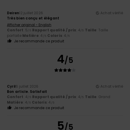
Deiren
12 juillet 2026
Achat vérifié
Très bien conçu et élégant
Afficher original - English
Confort
: 5
Rapport qualité / prix
: 4
Taille
: Taille
/5
/5
parfaite
Matière
: 4
Coloris
: 4
/5
/5
Je recommande ce produit
4
/5
Cyril
6 juillet 2026
Achat vérifié
Bon article. Satisfait
Confort
: 4
Rapport qualité / prix
: 4
Taille
: Grand
/5
/5
Matière
: 4
Coloris
: 4
/5
/5
Je recommande ce produit
5
/5