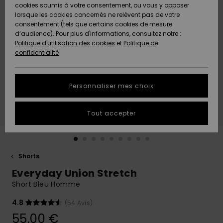
Quiksilver
A
cookies soumis à votre consentement, ou vous y opposer
Freedom
AIDE &
Découvrir
lorsque les cookies concernés ne relèvent pas de votre
CONTACT
consentement (tels que certains cookies de mesure
Nouveautés
Nouveautés
d’audience). Pour plus d'informations, consultez notre :
Protection
Politique d'utilisation des cookies
et
Politique de
des
Communauté
MAGASINS
confidentialité
données
A
A
Découvrir
Découvrir
QUIKSILVER
Guide des
APP
Personnaliser mes choix
tailles
LISTE DE
Tout accepter
SOUHAITS
Démarrez
une
conversation
pour
obtenir la
Shorts
réponse la
Everyday Union Stretch
plus rapide
à votre
Short Bleu Homme
question.
4.8
(54 Avis)
Démarrer
une
55,00 €
conversation