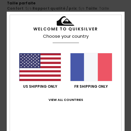
Taille parfaite
Confort
: 5
Rapport qualité / prix
: 5
Taille
: Taille
/5
/5
parfaite
Matière
: 5
Coloris
: 5
/5
/5
Je recommande ce produit
WELCOME TO QUIKSILVER
4
Choose your country
/5
Benoît
21 juillet 2026
Achat vérifié
Le rapport qualité / prix
Confort
: 4
Rapport qualité / prix
: 5
Taille
: Taille
/5
/5
parfaite
Matière
: 4
Coloris
: 4
/5
/5
US SHIPPING ONLY
FR SHIPPING ONLY
Je recommande ce produit
5
VIEW ALL COUNTRIES
/5