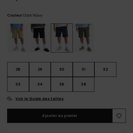
Trouvez
des
Dark Navy
Couleur
réponses
aux
questions
les plus
fréquentes
et notre
formulaire
de
contact.
28
29
30
31
32
Consulter
la FAQ
33
34
36
38
Voir le Guide des tailles
Ajouter au panier