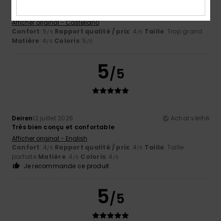
Eduardo
19 juillet 2026
Achat vérifié
Pantalon confortable en coton.
Afficher original - Castellano
Confort
: 5
Rapport qualité / prix
: 4
Taille
: Trop grand
/5
/5
Matière
: 4
Coloris
: 5
/5
/5
5
/5
Deiren
12 juillet 2026
Achat vérifié
Très bien conçu et confortable
Afficher original - English
Confort
: 4
Rapport qualité / prix
: 4
Taille
: Taille
/5
/5
parfaite
Matière
: 4
Coloris
: 4
/5
/5
Je recommande ce produit
5
/5