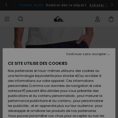
Passer
à
atuits
Se connecter / s'inscrire
YOUNG GUNS
Radical dès le départ.
Acheter maint
l'information
sur
le
produit
Accéder à
HOMME
Vêtements
Vêtements
Shop
Surf
Snow
Outlet
ma
Shop
Shop
Homme
commande
Homme
Homme
GARÇON
Continuer sans accepter
Accessoires
Accessoires
Nouveautés
Livraison
Outlet
CE SITE UTILISE DES COOKIES
FEMME
Surf
Snow
Enfant
Shop
Shop
Nos partenaires et nous-mêmes utilisons des cookies ou
Retours
Chaussures
Chaussures
A
Enfant
Enfant
une technologie équivalente pour stocker et/ou accéder à
& Tongs
& Tongs
Découvrir
SURF
des informations sur votre appareil. Ces informations
Outlet
personnelles (comme vos données de navigation et votre
Paiement
Femme
adresse IP) peuvent être utilisées pour vous présenter des
SNOW
Highlights
Snow
publications et du contenu personnalisés ; pour mesurer la
Surf
Surf
Snow
Shop
Carte
performance publicitaire et du contenu ; pour personnaliser
Femme
Cadeau
les publicités ; et en apprendre plus sur leur audience ; pour
OUTLET
développer et améliorer les produits de nos partenaires.
Communauté
Snow
Snow
Vous pouvez paramétrer vos choix pour accepter ou non les