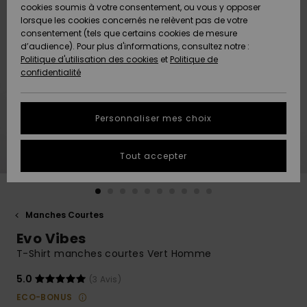
Quiksilver
A
cookies soumis à votre consentement, ou vous y opposer
Freedom
AIDE &
Découvrir
lorsque les cookies concernés ne relèvent pas de votre
CONTACT
consentement (tels que certains cookies de mesure
Nouveautés
Nouveautés
d’audience). Pour plus d'informations, consultez notre :
Protection
Politique d'utilisation des cookies
et
Politique de
des
Communauté
MAGASINS
confidentialité
données
A
A
Découvrir
Découvrir
QUIKSILVER
Guide des
APP
Personnaliser mes choix
tailles
LISTE DE
Tout accepter
SOUHAITS
Démarrez
une
conversation
pour
obtenir la
Manches Courtes
réponse la
Evo Vibes
plus rapide
à votre
T-Shirt manches courtes Vert Homme
question.
5.0
(3 Avis)
Démarrer
une
ECO-BONUS
conversation