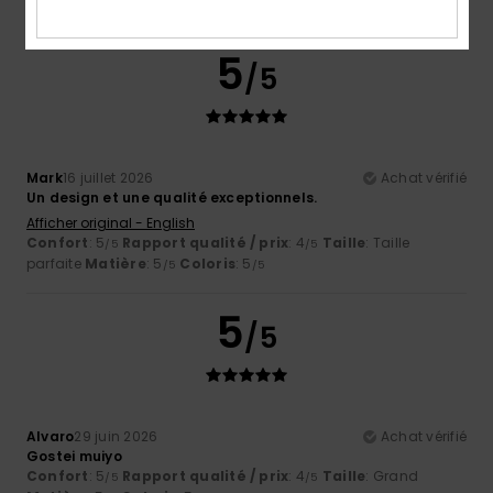
5
/5
Mark
16 juillet 2026
Achat vérifié
Un design et une qualité exceptionnels.
Afficher original - English
Confort
: 5
Rapport qualité / prix
: 4
Taille
: Taille
/5
/5
parfaite
Matière
: 5
Coloris
: 5
/5
/5
5
/5
Alvaro
29 juin 2026
Achat vérifié
Gostei muiyo
Confort
: 5
Rapport qualité / prix
: 4
Taille
: Grand
/5
/5