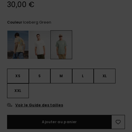
30,00 €
Trouvez
des
réponses
Iceberg Green
Couleur
aux
questions
les plus
fréquentes
et notre
formulaire
de
contact.
Consulter
XS
S
M
L
XL
la FAQ
XXL
Voir le Guide des tailles
Ajouter au panier