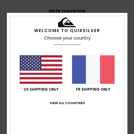
Note moyenne
5.0
/5
WELCOME TO QUIKSILVER
Choose your country
basé sur
3 avis vérifiés
depuis juin 2026
0% de nos clients recommandent ce produit
Confort
Rapport qualité / prix
5.0
4.3
US SHIPPING ONLY
FR SHIPPING ONLY
Taille
Matière
5.0
Trop petit
Trop grand
VIEW ALL COUNTRIES
Coloris
5.0