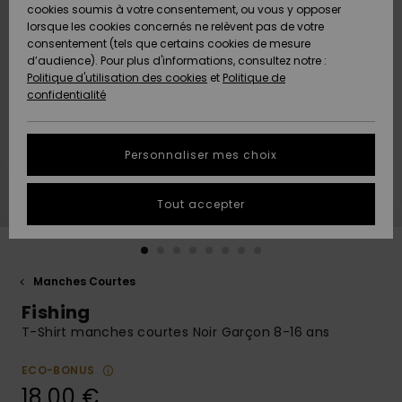
Quiksilver
A
cookies soumis à votre consentement, ou vous y opposer
Freedom
AIDE &
Découvrir
lorsque les cookies concernés ne relèvent pas de votre
CONTACT
consentement (tels que certains cookies de mesure
Nouveautés
Nouveautés
d’audience). Pour plus d'informations, consultez notre :
Protection
Politique d'utilisation des cookies
et
Politique de
des
Communauté
MAGASINS
confidentialité
données
A
A
Découvrir
Découvrir
QUIKSILVER
Guide des
APP
Personnaliser mes choix
tailles
LISTE DE
Tout accepter
SOUHAITS
Démarrez
une
conversation
pour
obtenir la
Manches Courtes
réponse la
Fishing
plus rapide
à votre
T-Shirt manches courtes Noir Garçon 8-16 ans
question.
ECO-BONUS
Démarrer
une
18,00 €
conversation