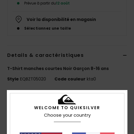
Prévue à partir du
12 août
Voir la disponibilité en magasin
Sélectionnez une taille
Details & caractéristiques
T-Shirt manches courtes Noir Garçon 8-16 ans
Style
EQBZT05020
Code couleur
kta0
Caractéristiques
MADE BETTER
WELCOME TO QUIKSILVER
25 % de coton recyclé issu de chutes de production
Choose your country
textile
Matière :
jersey 70 % coton, 30 % coton recyclé [160