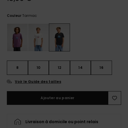
Trouvez
des
Tarmac
Couleur
réponses
aux
questions
les plus
fréquentes
et notre
formulaire
de
contact.
8
10
12
14
16
Consulter
la FAQ
Voir le Guide des tailles
Ajouter au panier
Livraison à domicile ou point relais