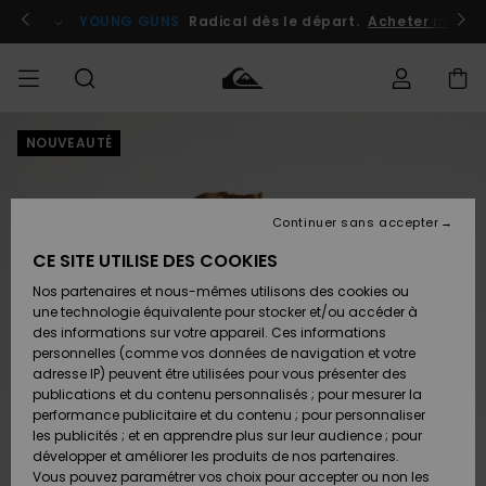
Passer
à
atuits
Se connecter / s'inscrire
YOUNG GUNS
Radical dès le départ.
Acheter maint
l'information
sur
le
produit
NOUVEAUTÉ
Accéder à
HOMME
Vêtements
Vêtements
Shop
Surf
Snow
Outlet
ma
Shop
Shop
Homme
commande
Homme
Homme
GARÇON
Continuer sans accepter
Accessoires
Accessoires
Nouveautés
Livraison
Outlet
CE SITE UTILISE DES COOKIES
FEMME
Surf
Snow
Enfant
Shop
Shop
Nos partenaires et nous-mêmes utilisons des cookies ou
Retours
Chaussures
Chaussures
A
Enfant
Enfant
une technologie équivalente pour stocker et/ou accéder à
& Tongs
& Tongs
Découvrir
SURF
des informations sur votre appareil. Ces informations
Outlet
personnelles (comme vos données de navigation et votre
Paiement
Femme
adresse IP) peuvent être utilisées pour vous présenter des
SNOW
Highlights
Snow
publications et du contenu personnalisés ; pour mesurer la
Surf
Surf
Snow
Shop
Carte
performance publicitaire et du contenu ; pour personnaliser
Femme
Cadeau
les publicités ; et en apprendre plus sur leur audience ; pour
OUTLET
développer et améliorer les produits de nos partenaires.
Communauté
Snow
Snow
Vous pouvez paramétrer vos choix pour accepter ou non les