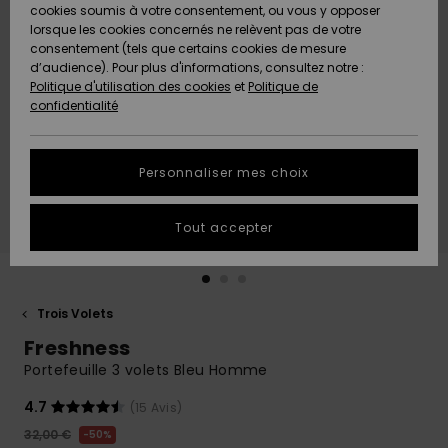
Quiksilver
A
cookies soumis à votre consentement, ou vous y opposer
Freedom
AIDE &
Découvrir
lorsque les cookies concernés ne relèvent pas de votre
CONTACT
consentement (tels que certains cookies de mesure
Nouveautés
Nouveautés
d’audience). Pour plus d'informations, consultez notre :
Protection
Politique d'utilisation des cookies
et
Politique de
des
Communauté
MAGASINS
confidentialité
données
A
A
Découvrir
Découvrir
QUIKSILVER
Guide des
APP
Personnaliser mes choix
tailles
LISTE DE
Tout accepter
SOUHAITS
Démarrez
une
conversation
pour
obtenir la
Trois Volets
réponse la
Freshness
plus rapide
à votre
Portefeuille 3 volets Bleu Homme
question.
4.7
(15 Avis)
Démarrer
une
32,00 €
50%
conversation