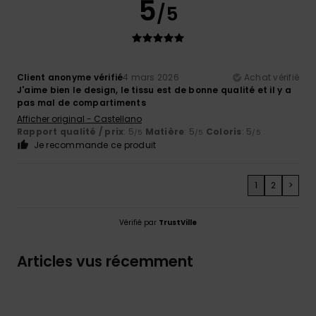
5
/5
Client anonyme vérifié
4 mars 2026
Achat vérifié
J'aime bien le design, le tissu est de bonne qualité et il y a
pas mal de compartiments
Afficher original - Castellano
Rapport qualité / prix
: 5
Matière
: 5
Coloris
: 5
/5
/5
/5
Je recommande ce produit
1
2
>
Vérifié par
TrustVille
Articles vus récemment