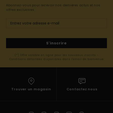
Abonnez-vous pour recevoir nos dernières actus et nos
offres exclusives.
S'inscrire
(*) Offre valable en ligne pour les nouveaux inscrits -
Conditions détaillées disponibles dans l'email de bienvenue
Trouver un magasin
Contactez nous