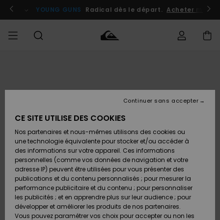
Passer
à
atuits
Se connecter / s'inscrire
YOUNG GUNS
Radical dès le départ.
Acheter maint
l'information
sur
le
produit
Accéder à
HOMME
Vêtements
Vêtements
Shop
Surf
Snow
Outlet
ma
Shop
Shop
Homme
commande
Homme
Homme
GARÇON
Continuer sans accepter
Accessoires
Accessoires
Nouveautés
Livraison
Outlet
CE SITE UTILISE DES COOKIES
FEMME
Surf
Snow
Enfant
Shop
Shop
Nos partenaires et nous-mêmes utilisons des cookies ou
Retours
Chaussures
Chaussures
A
Enfant
Enfant
une technologie équivalente pour stocker et/ou accéder à
& Tongs
& Tongs
Découvrir
SURF
des informations sur votre appareil. Ces informations
Outlet
personnelles (comme vos données de navigation et votre
Paiement
Femme
adresse IP) peuvent être utilisées pour vous présenter des
SNOW
Highlights
Snow
publications et du contenu personnalisés ; pour mesurer la
Surf
Surf
Snow
Shop
Carte
performance publicitaire et du contenu ; pour personnaliser
Femme
Cadeau
les publicités ; et en apprendre plus sur leur audience ; pour
OUTLET
développer et améliorer les produits de nos partenaires.
Communauté
Snow
Snow
Vous pouvez paramétrer vos choix pour accepter ou non les