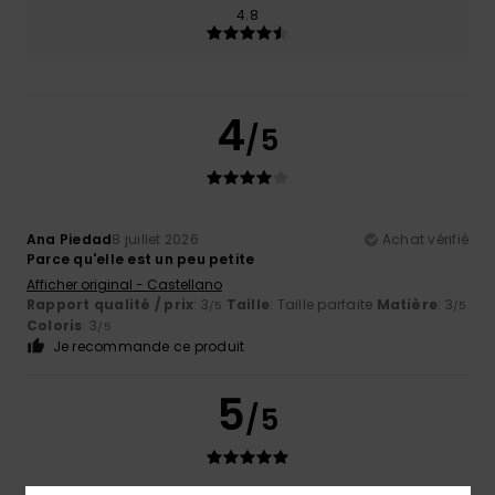
4.8
4
/5
Ana Piedad
8 juillet 2026
Achat vérifié
Parce qu'elle est un peu petite
Afficher original - Castellano
Rapport qualité / prix
: 3
Taille
: Taille parfaite
Matière
: 3
/5
/5
Coloris
: 3
/5
Je recommande ce produit
5
/5