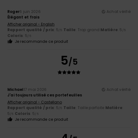
Roger
6 juin 2026
Achat vérifié
Élégant et frais
Afficher original - English
Rapport qualité / prix
: 5
Taille
: Trop grand
Matière
: 5
/5
/5
Coloris
: 5
/5
Je recommande ce produit
5
/5
Michael
17 mai 2026
Achat vérifié
J'ai toujours utilisé ces portefeuilles
Afficher original - Castellano
Rapport qualité / prix
: 5
Taille
: Taille parfaite
Matière
:
/5
5
Coloris
: 5
/5
/5
Je recommande ce produit