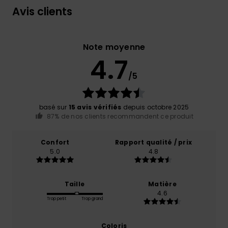
Avis clients
Note moyenne
4.7
/5
basé sur
15 avis vérifiés
depuis octobre 2025
87% de nos clients recommandent ce produit
Confort
Rapport qualité / prix
5.0
4.8
Taille
Matière
4.6
Trop petit
Trop grand
Coloris