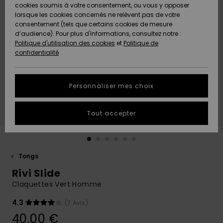
Quiksilver
A
cookies soumis à votre consentement, ou vous y opposer
Freedom
AIDE &
Découvrir
lorsque les cookies concernés ne relèvent pas de votre
CONTACT
consentement (tels que certains cookies de mesure
Nouveautés
Nouveautés
d’audience). Pour plus d'informations, consultez notre :
Protection
Politique d'utilisation des cookies
et
Politique de
des
Communauté
MAGASINS
confidentialité
données
A
A
Découvrir
Découvrir
QUIKSILVER
Guide des
APP
Personnaliser mes choix
tailles
LISTE DE
Tout accepter
SOUHAITS
Démarrez
une
conversation
pour
obtenir la
Tongs
réponse la
Rivi Slide
plus rapide
à votre
Claquettes Vert Homme
question.
4.3
(7 Avis)
Démarrer
une
40,00 €
conversation