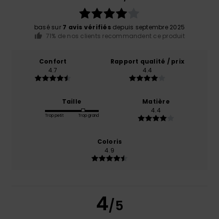
basé sur
7 avis vérifiés
depuis septembre 2025
71% de nos clients recommandent ce produit
Confort
Rapport qualité / prix
4.7
4.4
Taille
Matière
4.4
Trop petit
Trop grand
Coloris
4.9
4
/5