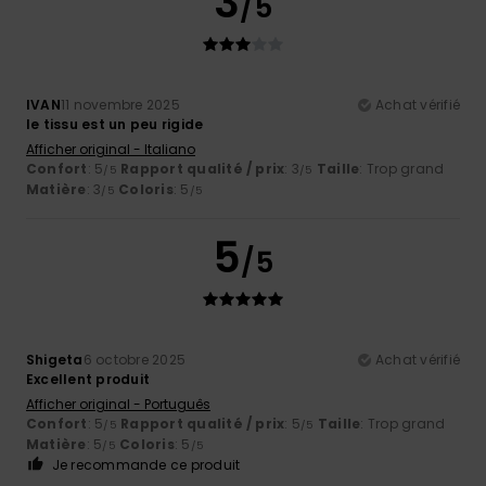
3
/5
IVAN
11 novembre 2025
Achat vérifié
le tissu est un peu rigide
Afficher original - Italiano
Confort
: 5
Rapport qualité / prix
: 3
Taille
: Trop grand
/5
/5
Matière
: 3
Coloris
: 5
/5
/5
5
/5
Shigeta
6 octobre 2025
Achat vérifié
Excellent produit
Afficher original - Português
Confort
: 5
Rapport qualité / prix
: 5
Taille
: Trop grand
/5
/5
Matière
: 5
Coloris
: 5
/5
/5
Je recommande ce produit