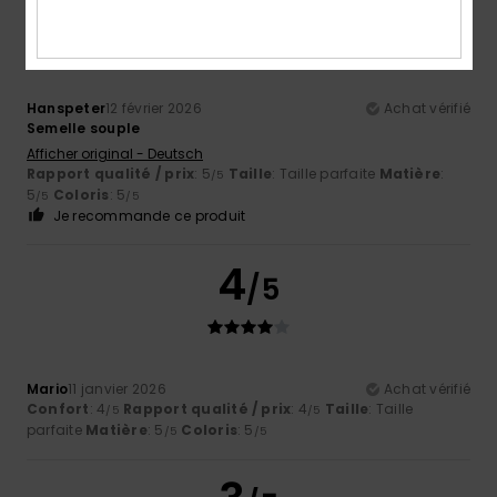
5
/5
Hanspeter
12 février 2026
Achat vérifié
Semelle souple
Afficher original - Deutsch
Rapport qualité / prix
: 5
Taille
: Taille parfaite
Matière
:
/5
5
Coloris
: 5
/5
/5
Je recommande ce produit
4
/5
Mario
11 janvier 2026
Achat vérifié
Confort
: 4
Rapport qualité / prix
: 4
Taille
: Taille
/5
/5
parfaite
Matière
: 5
Coloris
: 5
/5
/5