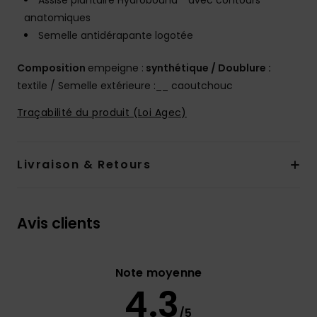
Assise plantaire Hydrobound™ avec contours
anatomiques
Semelle antidérapante logotée
Composition
empeigne :
synthétique / Doublure :
textile / Semelle extérieure :__ caoutchouc
Traçabilité du produit (Loi Agec)
Livraison & Retours
Avis clients
Note moyenne
4.3
/5