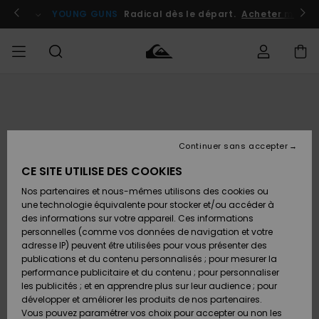
Passer
à
atuits
Se connecter / s'inscrire
YOUNG GUNS
Radical dès le départ.
Acheter maint
l'information
sur
le
produit
Accéder à
HOMME
Vêtements
Vêtements
Shop
Surf
Snow
Outlet
ma
Shop
Shop
Homme
commande
Homme
Homme
GARÇON
Continuer sans accepter
Accessoires
Accessoires
Nouveautés
Livraison
Outlet
CE SITE UTILISE DES COOKIES
FEMME
Surf
Snow
Enfant
Shop
Shop
Nos partenaires et nous-mêmes utilisons des cookies ou
Retours
Chaussures
Chaussures
A
Enfant
Enfant
une technologie équivalente pour stocker et/ou accéder à
& Tongs
& Tongs
Découvrir
SURF
des informations sur votre appareil. Ces informations
Outlet
personnelles (comme vos données de navigation et votre
Paiement
Femme
adresse IP) peuvent être utilisées pour vous présenter des
SNOW
Highlights
Snow
publications et du contenu personnalisés ; pour mesurer la
Surf
Surf
Snow
Shop
Carte
performance publicitaire et du contenu ; pour personnaliser
Femme
Cadeau
les publicités ; et en apprendre plus sur leur audience ; pour
OUTLET
développer et améliorer les produits de nos partenaires.
Communauté
Snow
Snow
Vous pouvez paramétrer vos choix pour accepter ou non les