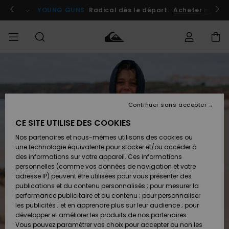
Passer
à
atuits
Se connecter / s'inscrire
YOUNG GUNS
Radical dès le départ.
Acheter maint
l'information
sur
le
produit
Accéder à
HOMME
Vêtements
Vêtements
Shop
Surf
Snow
Outlet
ma
Shop
Shop
Homme
commande
Homme
Homme
GARÇON
Continuer sans accepter
Accessoires
Accessoires
Nouveautés
Livraison
Outlet
CE SITE UTILISE DES COOKIES
FEMME
Surf
Snow
Enfant
Shop
Shop
Nos partenaires et nous-mêmes utilisons des cookies ou
Retours
Chaussures
Chaussures
A
Enfant
Enfant
une technologie équivalente pour stocker et/ou accéder à
& Tongs
& Tongs
Découvrir
SURF
des informations sur votre appareil. Ces informations
Outlet
personnelles (comme vos données de navigation et votre
Paiement
Femme
adresse IP) peuvent être utilisées pour vous présenter des
SNOW
Highlights
Snow
publications et du contenu personnalisés ; pour mesurer la
Surf
Surf
Snow
Shop
Carte
performance publicitaire et du contenu ; pour personnaliser
Femme
Cadeau
les publicités ; et en apprendre plus sur leur audience ; pour
OUTLET
développer et améliorer les produits de nos partenaires.
Communauté
Snow
Snow
Vous pouvez paramétrer vos choix pour accepter ou non les