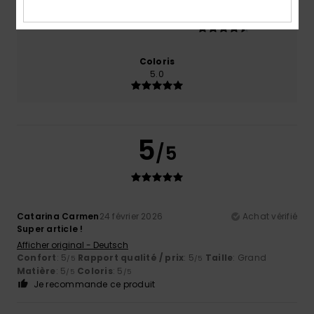
Taille
Matière
4.5
Trop petit
Trop grand
Coloris
5.0
5
/5
Catarina Carmen
24 février 2026
Achat vérifié
Super article !
Afficher original - Deutsch
Confort
: 5
Rapport qualité / prix
: 5
Taille
: Grand
/5
/5
Matière
: 5
Coloris
: 5
/5
/5
Je recommande ce produit