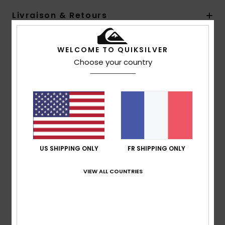
Livraison & Retours
WELCOME TO QUIKSILVER
Avis clients
Choose your country
Note moyenne
4.5
/5
US SHIPPING ONLY
FR SHIPPING ONLY
basé sur
2 avis vérifiés
depuis janvier 2026
50% de nos clients recommandent ce produit
VIEW ALL COUNTRIES
Confort
Rapport qualité / prix
5.0
4.5