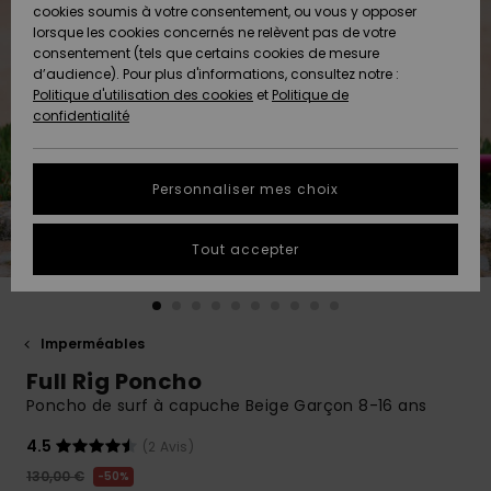
Quiksilver
A
cookies soumis à votre consentement, ou vous y opposer
Freedom
AIDE &
Découvrir
lorsque les cookies concernés ne relèvent pas de votre
CONTACT
consentement (tels que certains cookies de mesure
Nouveautés
Nouveautés
d’audience). Pour plus d'informations, consultez notre :
Protection
Politique d'utilisation des cookies
et
Politique de
des
Communauté
MAGASINS
confidentialité
données
A
A
Découvrir
Découvrir
QUIKSILVER
Guide des
APP
Personnaliser mes choix
tailles
LISTE DE
Tout accepter
SOUHAITS
Démarrez
une
conversation
pour
obtenir la
Imperméables
réponse la
Full Rig Poncho
plus rapide
à votre
Poncho de surf à capuche Beige Garçon 8-16 ans
question.
4.5
(2 Avis)
Démarrer
une
130,00 €
50%
conversation