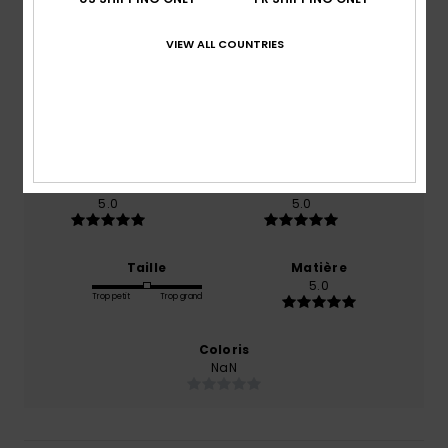
5.0
VIEW ALL COUNTRIES
/5
basé sur
1 avis vérifiés
depuis avril 2026
100% de nos clients recommandent ce produit
Confort
Rapport qualité / prix
5.0
5.0
Taille
Matière
5.0
Trop petit
Trop grand
Coloris
NaN