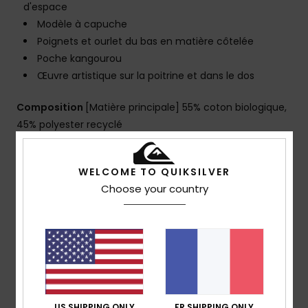
d'espace
Modèle à capuche
Poignets et ourlet du bas en matière côtelée
Poche kangourou
Œuvre artistique sur la poitrine et dans le dos
Composition
[Matière principale] 55% coton biologique,
45% polyester recyclé
Traçabilité du produit (Loi Agec)
WELCOME TO QUIKSILVER
Choose your country
Livraison & Retours
Avis clients
Note moyenne
US SHIPPING ONLY
FR SHIPPING ONLY