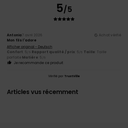
5
/5
Antonia
7 avril 2026
Achat vérifié
Mon fils l'adore
Afficher original - Deutsch
Confort
: 5
Rapport qualité / prix
: 5
Taille
: Taille
/5
/5
parfaite
Matière
: 5
/5
Je recommande ce produit
Vérifié par
TrustVille
Articles vus récemment