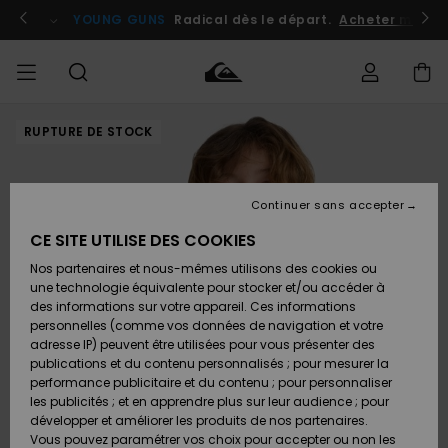
Passer
à
atuits
Se connecter / s'inscrire
YOUNG GUNS
Radical dès le départ.
Acheter maint
l'information
sur
le
produit
RUPTURE DE STOCK
Accéder à
HOMME
Vêtements
Vêtements
Shop
Surf
Snow
Outlet
ma
Shop
Shop
Homme
commande
Homme
Homme
GARÇON
Continuer sans accepter
Accessoires
Accessoires
Nouveautés
Livraison
Outlet
CE SITE UTILISE DES COOKIES
FEMME
Surf
Snow
Enfant
Shop
Shop
Nos partenaires et nous-mêmes utilisons des cookies ou
Retours
Chaussures
Chaussures
A
Enfant
Enfant
une technologie équivalente pour stocker et/ou accéder à
& Tongs
& Tongs
Découvrir
SURF
des informations sur votre appareil. Ces informations
Outlet
personnelles (comme vos données de navigation et votre
Paiement
Femme
adresse IP) peuvent être utilisées pour vous présenter des
SNOW
Highlights
Snow
publications et du contenu personnalisés ; pour mesurer la
Surf
Surf
Snow
Shop
Carte
performance publicitaire et du contenu ; pour personnaliser
Femme
Cadeau
les publicités ; et en apprendre plus sur leur audience ; pour
OUTLET
développer et améliorer les produits de nos partenaires.
Communauté
Snow
Snow
Vous pouvez paramétrer vos choix pour accepter ou non les