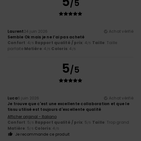
5
/5
Laurent
24 juin 2026
Achat vérifié
Semble Ok mais je ne l’ai pas acheté
Confort
: 4
Rapport qualité / prix
: 4
Taille
: Taille
/5
/5
parfaite
Matière
: 4
Coloris
: 4
/5
/5
5
/5
Luca
6 juin 2026
Achat vérifié
Je trouve que c'est une excellente collaboration et que le
tissu utilisé est toujours d'excellente qualité
Afficher original - Italiano
Confort
: 5
Rapport qualité / prix
: 5
Taille
: Trop grand
/5
/5
Matière
: 5
Coloris
: 4
/5
/5
Je recommande ce produit