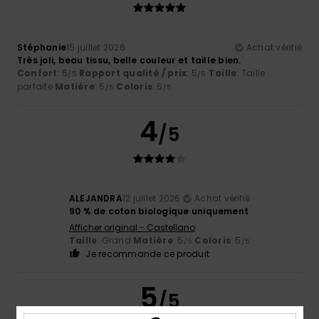
Stéphanie
15 juillet 2026
Achat vérifié
Très joli, beau tissu, belle couleur et taille bien.
Confort
: 5
Rapport qualité / prix
: 5
Taille
: Taille
/5
/5
parfaite
Matière
: 5
Coloris
: 5
/5
/5
4
/5
ALEJANDRA
12 juillet 2026
Achat vérifié
90 % de coton biologique uniquement
Afficher original - Castellano
Taille
: Grand
Matière
: 5
Coloris
: 5
/5
/5
Je recommande ce produit
5
/5