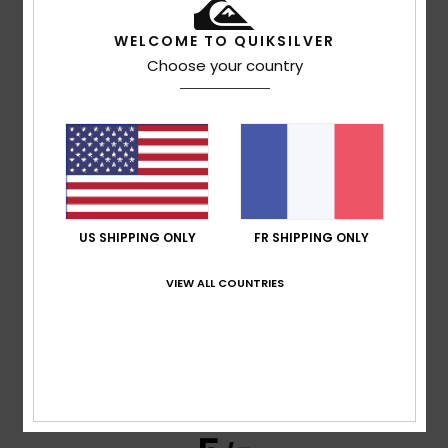
WELCOME TO QUIKSILVER
Choose your country
Katia
4 juillet 2026
Achat vérifié
Qualite du tissu
Confort
: 5
Rapport qualité / prix
: 5
Taille
: Taille
/5
/5
parfaite
Matière
: 5
Coloris
: 5
/5
/5
Je recommande ce produit
5
/5
US SHIPPING ONLY
FR SHIPPING ONLY
VIEW ALL COUNTRIES
Lorena
26 juin 2026
Achat vérifié
Du bon matériel
Afficher original - Castellano
Confort
: 5
Rapport qualité / prix
: 5
Taille
: Taille
/5
/5
parfaite
Matière
: 5
Coloris
: 5
/5
/5
Je recommande ce produit