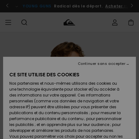
Passer
à
atuits
Se connecter / s'inscrire
YOUNG GUNS
Radical dès le départ.
Acheter maint
l'information
sur
le
produit
Accéder à
HOMME
Vêtements
Vêtements
Shop
Surf
Snow
Outlet
ma
Shop
Shop
Homme
commande
Homme
Homme
GARÇON
Continuer sans accepter
Accessoires
Accessoires
Nouveautés
Livraison
Outlet
CE SITE UTILISE DES COOKIES
FEMME
Surf
Snow
Enfant
Shop
Shop
Nos partenaires et nous-mêmes utilisons des cookies ou
Retours
Chaussures
Chaussures
A
Enfant
Enfant
une technologie équivalente pour stocker et/ou accéder à
& Tongs
& Tongs
Découvrir
SURF
des informations sur votre appareil. Ces informations
Outlet
personnelles (comme vos données de navigation et votre
Paiement
Femme
adresse IP) peuvent être utilisées pour vous présenter des
SNOW
Highlights
Snow
publications et du contenu personnalisés ; pour mesurer la
Surf
Surf
Snow
Shop
Carte
performance publicitaire et du contenu ; pour personnaliser
Femme
Cadeau
les publicités ; et en apprendre plus sur leur audience ; pour
OUTLET
développer et améliorer les produits de nos partenaires.
Communauté
Snow
Snow
Vous pouvez paramétrer vos choix pour accepter ou non les