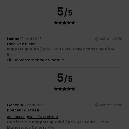
5
/5
Leslae
23 mai 2026
Achat vérifié
Love One Piece
Rapport qualité / prix
: 5
Taille
: Taille parfaite
Matière
:
/5
5
/5
Je recommande ce produit
5
/5
Gonzalo
17 mai 2026
Achat vérifié
Douceur du tissu
Afficher original - Castellano
Confort
: 5
Rapport qualité / prix
: 4
Taille
: Grand
/5
/5
Matière
: 5
Coloris
: 4
/5
/5