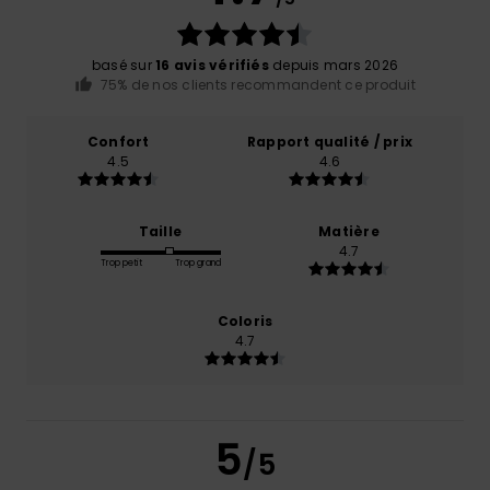
basé sur
16 avis vérifiés
depuis mars 2026
75% de nos clients recommandent ce produit
Confort
Rapport qualité / prix
4.5
4.6
Taille
Matière
4.7
Trop petit
Trop grand
Coloris
4.7
5
/5