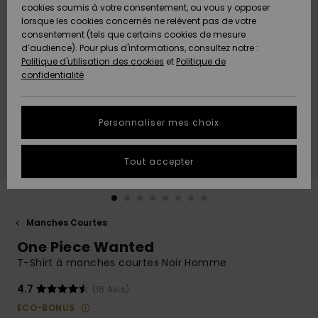
Quiksilver
A
cookies soumis à votre consentement, ou vous y opposer
Freedom
AIDE &
Découvrir
lorsque les cookies concernés ne relèvent pas de votre
CONTACT
consentement (tels que certains cookies de mesure
Nouveautés
Nouveautés
d’audience). Pour plus d'informations, consultez notre :
Protection
Politique d'utilisation des cookies
et
Politique de
des
Communauté
MAGASINS
confidentialité
données
A
A
Découvrir
Découvrir
QUIKSILVER
Guide des
APP
Personnaliser mes choix
tailles
LISTE DE
Tout accepter
SOUHAITS
Démarrez
une
conversation
pour
obtenir la
Manches Courtes
réponse la
One Piece Wanted
plus rapide
à votre
T-Shirt à manches courtes Noir Homme
question.
4.7
(16 Avis)
Démarrer
une
ECO-BONUS
conversation