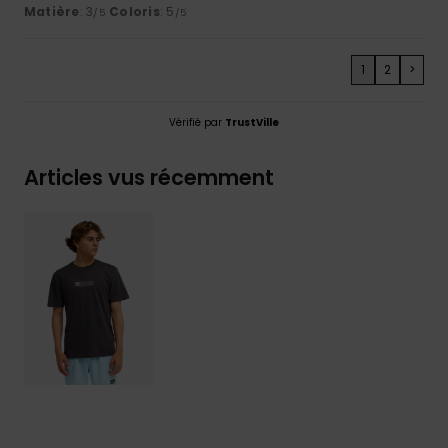
Matière
: 3
Coloris
: 5
/5
/5
1
2
>
Vérifié par
TrustVille
Articles vus récemment