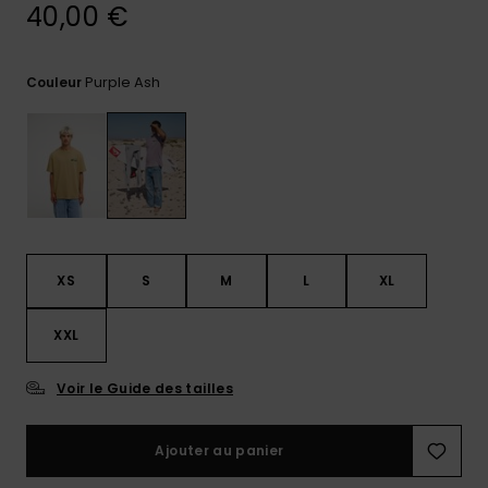
40,00 €
Trouvez
des
réponses
Purple Ash
Couleur
aux
questions
les plus
fréquentes
et notre
formulaire
de
contact.
Consulter
XS
S
M
L
XL
la FAQ
XXL
Voir le Guide des tailles
Ajouter au panier