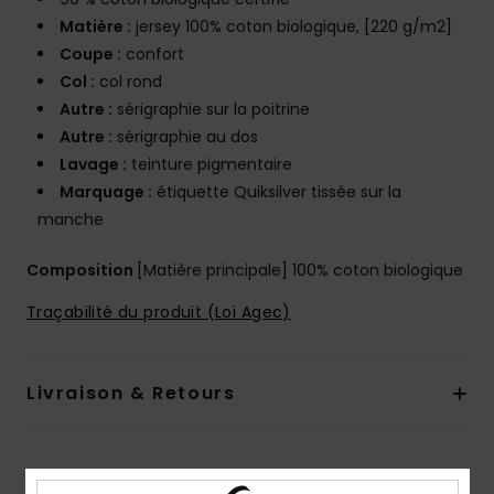
Matière :
jersey 100% coton biologique, [220 g/m2]
Coupe :
confort
Col :
col rond
Autre :
sérigraphie sur la poitrine
Autre :
sérigraphie au dos
Lavage :
teinture pigmentaire
Marquage :
étiquette Quiksilver tissée sur la
manche
Composition
[Matière principale] 100% coton biologique
Traçabilité du produit (Loi Agec)
Livraison & Retours
Avis clients