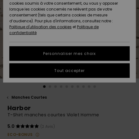
Quiksilver
A
cookies soumis à votre consentement, ou vous y opposer
Freedom
AIDE &
Découvrir
lorsque les cookies concernés ne relèvent pas de votre
CONTACT
consentement (tels que certains cookies de mesure
Nouveautés
Nouveautés
d’audience). Pour plus d'informations, consultez notre :
Protection
Politique d'utilisation des cookies
et
Politique de
des
Communauté
MAGASINS
confidentialité
données
A
A
Découvrir
Découvrir
QUIKSILVER
Guide des
APP
Personnaliser mes choix
tailles
LISTE DE
Tout accepter
SOUHAITS
Démarrez
une
conversation
pour
obtenir la
Manches Courtes
réponse la
Harbor
plus rapide
à votre
T-Shirt manches courtes Violet Homme
question.
5.0
(2 Avis)
Démarrer
une
ECO-BONUS
conversation