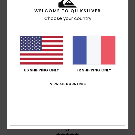
WELCOME TO QUIKSILVER
Choose your country
Note moyenne
5.0
/5
basé sur
2 avis vérifiés
depuis juin 2026
100% de nos clients recommandent ce produit
US SHIPPING ONLY
FR SHIPPING ONLY
Confort
Rapport qualité / prix
5.0
4.0
VIEW ALL COUNTRIES
Taille
Matière
5.0
Trop petit
Trop grand
Coloris
5.0