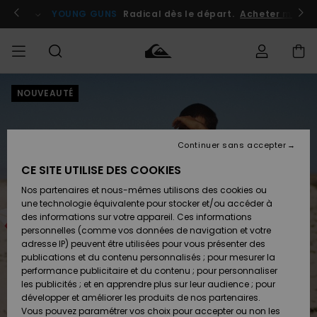
Passer
à
atuits
Se connecter / s'inscrire
YOUNG GUNS
Radical dès le départ.
Acheter maint
l'information
sur
le
produit
NOUVEAUTÉ
Accéder à
HOMME
Vêtements
Vêtements
Shop
Surf
Snow
Outlet
ma
Shop
Shop
Homme
commande
Homme
Homme
GARÇON
Continuer sans accepter
Accessoires
Accessoires
Nouveautés
Livraison
Outlet
CE SITE UTILISE DES COOKIES
FEMME
Surf
Snow
Enfant
Shop
Shop
Nos partenaires et nous-mêmes utilisons des cookies ou
Retours
Chaussures
Chaussures
A
Enfant
Enfant
une technologie équivalente pour stocker et/ou accéder à
& Tongs
& Tongs
Découvrir
SURF
des informations sur votre appareil. Ces informations
Outlet
personnelles (comme vos données de navigation et votre
Paiement
Femme
adresse IP) peuvent être utilisées pour vous présenter des
SNOW
Highlights
Snow
publications et du contenu personnalisés ; pour mesurer la
Surf
Surf
Snow
Shop
Carte
performance publicitaire et du contenu ; pour personnaliser
Femme
Cadeau
les publicités ; et en apprendre plus sur leur audience ; pour
OUTLET
développer et améliorer les produits de nos partenaires.
Communauté
Snow
Snow
Vous pouvez paramétrer vos choix pour accepter ou non les