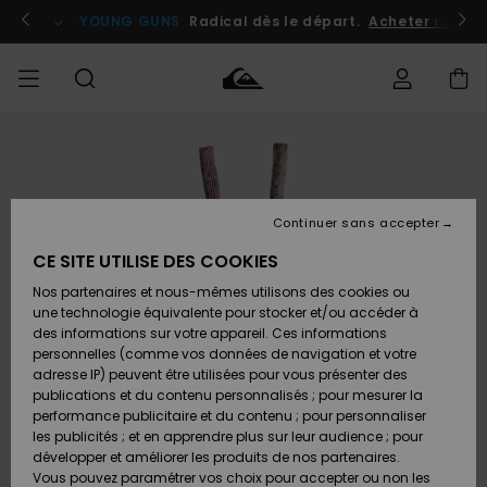
Passer
à
atuits
Se connecter / s'inscrire
YOUNG GUNS
Radical dès le départ.
Acheter maint
l'information
sur
le
produit
Accéder à
HOMME
Vêtements
Vêtements
Shop
Surf
Snow
Outlet
ma
Shop
Shop
Homme
commande
Homme
Homme
GARÇON
Continuer sans accepter
Accessoires
Accessoires
Nouveautés
Livraison
Outlet
CE SITE UTILISE DES COOKIES
FEMME
Surf
Snow
Enfant
Shop
Shop
Nos partenaires et nous-mêmes utilisons des cookies ou
Retours
Chaussures
Chaussures
A
Enfant
Enfant
une technologie équivalente pour stocker et/ou accéder à
& Tongs
& Tongs
Découvrir
SURF
des informations sur votre appareil. Ces informations
Outlet
personnelles (comme vos données de navigation et votre
Paiement
Femme
adresse IP) peuvent être utilisées pour vous présenter des
SNOW
Highlights
Snow
publications et du contenu personnalisés ; pour mesurer la
Surf
Surf
Snow
Shop
Carte
performance publicitaire et du contenu ; pour personnaliser
Femme
Cadeau
les publicités ; et en apprendre plus sur leur audience ; pour
OUTLET
développer et améliorer les produits de nos partenaires.
Communauté
Snow
Snow
Vous pouvez paramétrer vos choix pour accepter ou non les