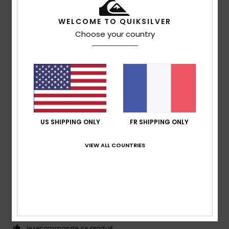
3
/5
WELCOME TO QUIKSILVER
Choose your country
Phil
7 juillet 2026
Achat vérifié
La couleur ne convient pas
Afficher original - Deutsch
Confort
: 5
Rapport qualité / prix
: 5
Taille
: Trop grand
/5
/5
Matière
: 5
Coloris
: 3
/5
/5
5
/5
US SHIPPING ONLY
FR SHIPPING ONLY
VIEW ALL COUNTRIES
Paolo Gino
28 mars 2026
Achat vérifié
Un excellent produit ! Tant au niveau de la qualité de
fabrication que de l'utilité et du prix
Afficher original - Italiano
Confort
: 5
Rapport qualité / prix
: 5
Taille
: Taille
/5
/5
parfaite
Matière
: 5
Coloris
: 5
/5
/5
Je recommande ce produit