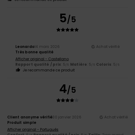
5
/5
Leonardo
14 mars 2026
Achat vérifié
Très bonne qualité
Afficher original - Castellano
Rapport qualité / prix
: 5
Matière
: 5
Coloris
: 5
/5
/5
/5
Je recommande ce produit
4
/5
Client anonyme vérifié
30 janvier 2026
Achat vérifié
Produit simple
Afficher original - Português
Confort
: 5
Rapport qualité / prix
: 5
Taille
: Trop grand