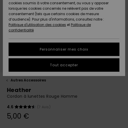
Quiksilver
A
cookies soumis à votre consentement, ou vous y opposer
Freedom
AIDE &
Découvrir
lorsque les cookies concernés ne relèvent pas de votre
CONTACT
consentement (tels que certains cookies de mesure
Nouveautés
Nouveautés
d’audience). Pour plus d'informations, consultez notre :
Protection
Politique d'utilisation des cookies
et
Politique de
des
Communauté
MAGASINS
confidentialité
données
A
A
Découvrir
Découvrir
QUIKSILVER
Guide des
APP
Personnaliser mes choix
tailles
LISTE DE
Tout accepter
SOUHAITS
Démarrez
une
conversation
Autres Accessoires
pour
Heather
obtenir la
réponse la
Cordon à lunettes Rouge Homme
plus rapide
à votre
4.6
(7 Avis)
question.
5,00 €
Démarrer
une
conversation