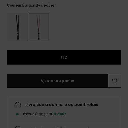
Burgundy Heather
Couleur
Trouvez
des
réponses
aux
questions
les plus
fréquentes
et notre
formulaire
de
1SZ
contact.
Consulter
la FAQ
Ajouter au panier
Livraison à domicile ou point relais
Prévue à partir du
11 août