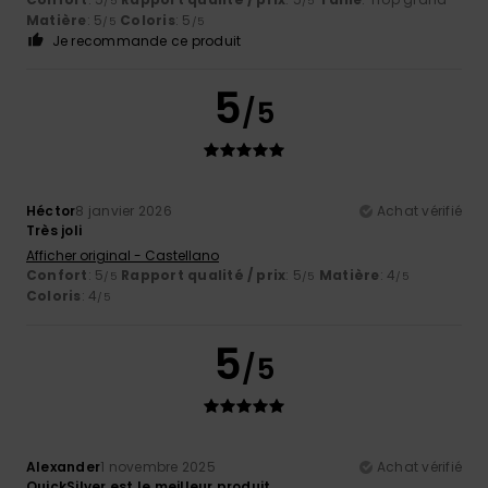
/5
/5
Matière
: 5
Coloris
: 5
/5
/5
Je recommande ce produit
5
/5
Héctor
8 janvier 2026
Achat vérifié
Très joli
Afficher original - Castellano
Confort
: 5
Rapport qualité / prix
: 5
Matière
: 4
/5
/5
/5
Coloris
: 4
/5
5
/5
Alexander
1 novembre 2025
Achat vérifié
QuickSilver est le meilleur produit