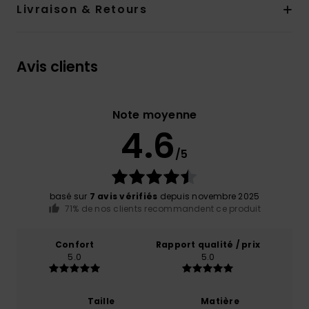
Livraison & Retours
Avis clients
Note moyenne
4.6
/5
basé sur
7 avis vérifiés
depuis novembre 2025
71% de nos clients recommandent ce produit
Confort
Rapport qualité / prix
5.0
5.0
Taille
Matière