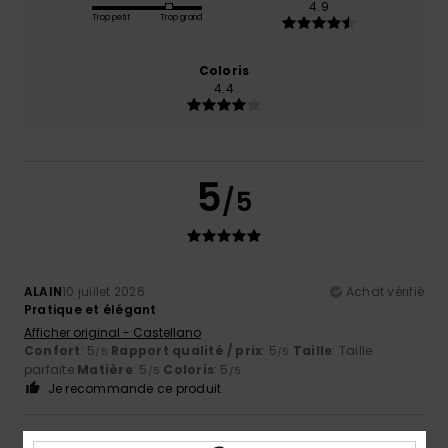
4.9
Trop petit
Trop grand
Coloris
4.4
5
/5
ALAIN
10 juillet 2026
Achat vérifié
Pratique et élégant
Afficher original - Castellano
Confort
: 5
Rapport qualité / prix
: 5
Taille
: Taille
/5
/5
parfaite
Matière
: 5
Coloris
: 5
/5
/5
Je recommande ce produit