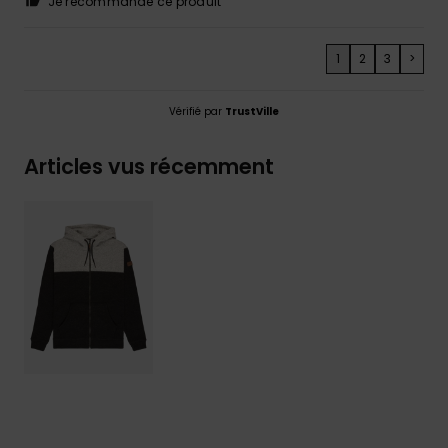
Je recommande ce produit
1
2
3
>
Vérifié par
TrustVille
Articles vus récemment