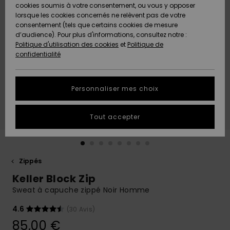
Quiksilver
A
cookies soumis à votre consentement, ou vous y opposer
Freedom
AIDE &
Découvrir
lorsque les cookies concernés ne relèvent pas de votre
CONTACT
consentement (tels que certains cookies de mesure
Nouveautés
Nouveautés
d’audience). Pour plus d'informations, consultez notre :
Protection
Politique d'utilisation des cookies
et
Politique de
des
Communauté
MAGASINS
confidentialité
données
A
A
Découvrir
Découvrir
QUIKSILVER
Guide des
APP
Personnaliser mes choix
tailles
LISTE DE
Tout accepter
SOUHAITS
Démarrez
une
conversation
pour
obtenir la
Zippés
réponse la
Keller Block Zip
plus rapide
à votre
Sweat à capuche zippé Noir Homme
question.
4.6
(30 Avis)
Démarrer
une
85,00 €
conversation