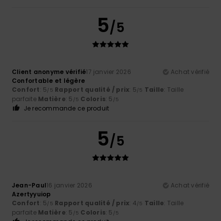
5
/5
Client anonyme vérifié
17 janvier 2026
Achat vérifié
Confortable et légère
Confort
: 5
Rapport qualité / prix
: 5
Taille
: Taille
/5
/5
parfaite
Matière
: 5
Coloris
: 5
/5
/5
Je recommande ce produit
5
/5
Jean-Paul
16 janvier 2026
Achat vérifié
Azertyyuiop
Confort
: 5
Rapport qualité / prix
: 4
Taille
: Taille
/5
/5
parfaite
Matière
: 5
Coloris
: 5
/5
/5