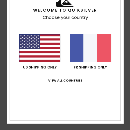
5
/5
WELCOME TO QUIKSILVER
Choose your country
Client anonyme vérifié
26 janvier 2026
Achat vérifié
très bonne qualité
Confort
: 5
Rapport qualité / prix
: 4
Taille
: Taille
/5
/5
parfaite
Matière
: 5
Coloris
: 5
/5
/5
Je recommande ce produit
5
/5
US SHIPPING ONLY
FR SHIPPING ONLY
VIEW ALL COUNTRIES
Client anonyme vérifié
25 janvier 2026
Achat vérifié
Bon produit. Excellent rapport qualité-prix
Afficher original - Italiano
Confort
: 5
Rapport qualité / prix
: 5
Taille
: Taille
/5
/5
parfaite
Matière
: 4
Coloris
: 2
/5
/5