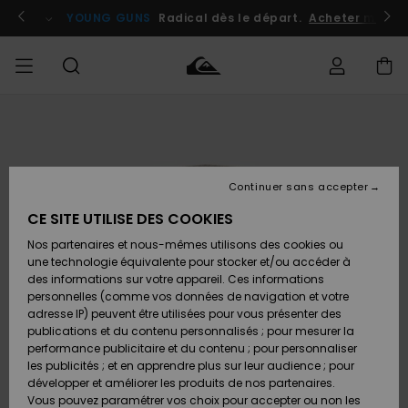
Passer
à
atuits
Se connecter / s'inscrire
YOUNG GUNS
Radical dès le départ.
Acheter maint
l'information
sur
le
produit
Accéder à
HOMME
Vêtements
Vêtements
Shop
Surf
Snow
Outlet
ma
Shop
Shop
Homme
commande
Homme
Homme
GARÇON
Continuer sans accepter
Accessoires
Accessoires
Nouveautés
Livraison
Outlet
CE SITE UTILISE DES COOKIES
FEMME
Surf
Snow
Enfant
Shop
Shop
Nos partenaires et nous-mêmes utilisons des cookies ou
Retours
Chaussures
Chaussures
A
Enfant
Enfant
une technologie équivalente pour stocker et/ou accéder à
& Tongs
& Tongs
Découvrir
SURF
des informations sur votre appareil. Ces informations
Outlet
personnelles (comme vos données de navigation et votre
Paiement
Femme
adresse IP) peuvent être utilisées pour vous présenter des
SNOW
Highlights
Snow
publications et du contenu personnalisés ; pour mesurer la
Surf
Surf
Snow
Shop
Carte
performance publicitaire et du contenu ; pour personnaliser
Femme
Cadeau
les publicités ; et en apprendre plus sur leur audience ; pour
OUTLET
développer et améliorer les produits de nos partenaires.
Communauté
Snow
Snow
Vous pouvez paramétrer vos choix pour accepter ou non les