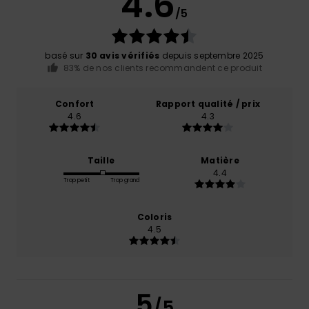
4.6
/5
basé sur
30 avis vérifiés
depuis septembre 2025
83% de nos clients recommandent ce produit
Confort
Rapport qualité / prix
4.6
4.3
Taille
Matière
4.4
Trop petit
Trop grand
Coloris
4.5
5
/5