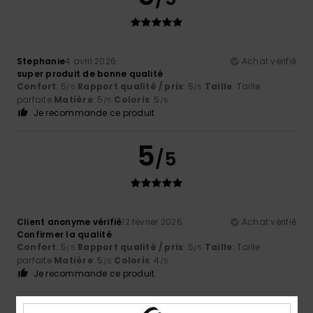
Stephanie
4 avril 2026
Achat vérifié
super produit de bonne qualité
Confort
: 5
Rapport qualité / prix
: 5
Taille
: Taille
/5
/5
parfaite
Matière
: 5
Coloris
: 5
/5
/5
Je recommande ce produit
5
/5
Client anonyme vérifié
12 février 2026
Achat vérifié
Confirmer la qualité
Confort
: 5
Rapport qualité / prix
: 5
Taille
: Taille
/5
/5
parfaite
Matière
: 5
Coloris
: 4
/5
/5
Je recommande ce produit