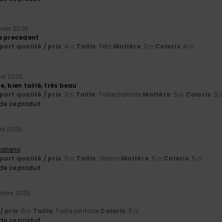
nvier 2026
e precedent
ort qualité / prix
: 4
Taille
: Petit
Matière
: 3
Coloris
: 4
/5
/5
/5
ier 2026
, bien taillé, très beau
ort qualité / prix
: 3
Taille
: Taille parfaite
Matière
: 5
Coloris
: 5
/5
/5
/
e ce produit
re 2025
Italiano
ort qualité / prix
: 5
Taille
: Grand
Matière
: 5
Coloris
: 5
/5
/5
/5
e ce produit
mbre 2025
/ prix
: 5
Taille
: Taille parfaite
Coloris
: 5
/5
/5
e ce produit