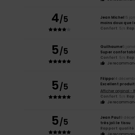
4
/5
Jean Michel
15 ja
moins doux que l
Confort
: 5
Rapp
/5
5
Guilhaume
5 janv
/5
Super confortable
Confort
: 5
Rapp
/5
Je recommand
Filippo
14 décemb
5
/5
Excellent produit
Afficher original - 
Confort
: 5
Rapp
/5
Je recommand
5
Jean Paul
9 déce
/5
très joli le tissu
Rapport qualité 
Je recommand