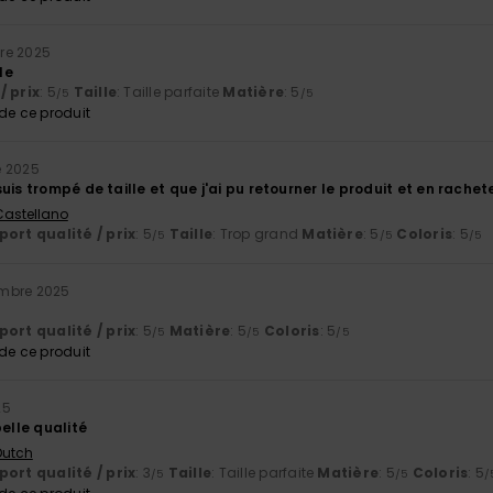
re 2025
le
/ prix
: 5
Taille
: Taille parfaite
Matière
: 5
/5
/5
e ce produit
 2025
uis trompé de taille et que j'ai pu retourner le produit et en rach
 Castellano
ort qualité / prix
: 5
Taille
: Trop grand
Matière
: 5
Coloris
: 5
/5
/5
/5
mbre 2025
ort qualité / prix
: 5
Matière
: 5
Coloris
: 5
/5
/5
/5
e ce produit
25
belle qualité
 Dutch
ort qualité / prix
: 3
Taille
: Taille parfaite
Matière
: 5
Coloris
: 5
/5
/5
/