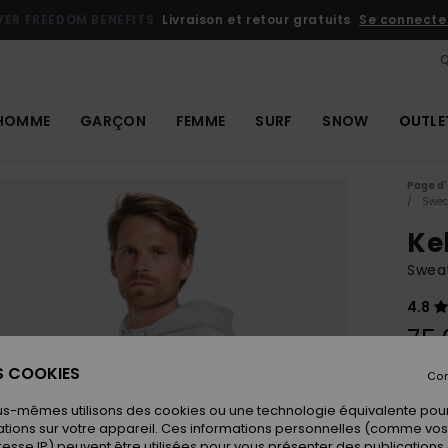
VER FREEDOM BENEFITS
Livraison et retour gratuits
Se connecter 
Q
HOMME
GARÇON
FEMME
SURF
SNOW
OUTLE
Page d'
Swea
Ke
Swea
4.8
75,
ES COOKIES
Con
Coule
us-mêmes utilisons des cookies ou une technologie équivalente pour
tions sur votre appareil. Ces informations personnelles (comme v
resse IP) peuvent être utilisées pour vous présenter des publications