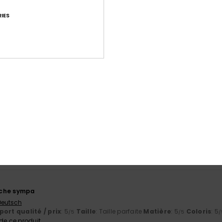
IES
Note moyenne
4.8
/5
basé sur
13 avis vérifiés
depuis novembre 2025
85% de nos clients recommandent ce produit
port qualité / prix
Taille
Matiè
4.5
4.8
Trop petit
Trop grand
uche sympa
 Deutsch
ort qualité / prix
: 5
Taille
: Taille parfaite
Matière
: 5
Coloris
: 5
/5
/5
/
e ce produit