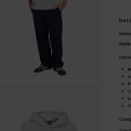
Deta
Swea
Style
Carac
M
c
P
C
L
É
Comp
Traça