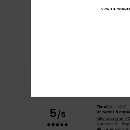
VIEW ALL COUNTR
Confort
Rap
4.9
Timo
13 juin 2026
5
/5
Un sweat à cap
Afficher original -
Confort
: 5
Rapp
/5
Je recommand