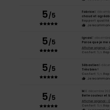
5
Fabrice
8 décemb
/5
chaud et agréab
Rapport qualité 
Je recommand
5
Ignasi
7 décembre
/5
Parce que je me s
Afficher original -
Confort
: 5
Rapp
/5
5
Sébastien
6 déce
/5
Très bien !
Confort
: 5
Rapp
/5
Je recommand
M.
6 décembre 20
5
/5
Belle couleur et 
Afficher original -
Confort
: 5
Rapp
/5