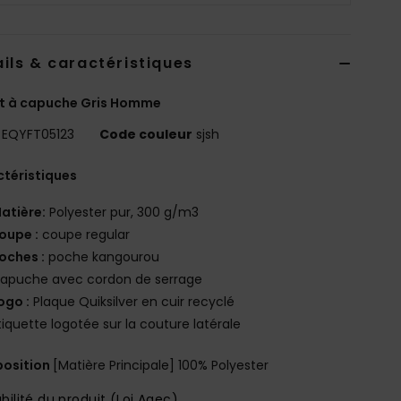
ils & caractéristiques
t à capuche Gris Homme
EQYFT05123
Code couleur
sjsh
téristiques
atière:
Polyester pur, 300 g/m3
oupe :
coupe regular
oches :
poche kangourou
apuche avec cordon de serrage
ogo :
Plaque Quiksilver en cuir recyclé
tiquette logotée sur la couture latérale
osition
[Matière Principale] 100% Polyester
bilité du produit (Loi Agec)