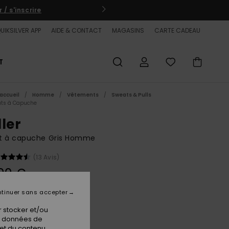
/ s'inscrire
UIKSILVER APP
AIDE & CONTACT
MAGASINS
CARTE CADEAU
T
accueil
Homme
Vêtements
Sweats & Pulls
ts à Capuche
ller
t à capuche Gris Homme
(13 Avis)
00 €
tinuer sans accepter
Light Grey Heather
ur
 stocker et/ou
os données de
 et du contenu