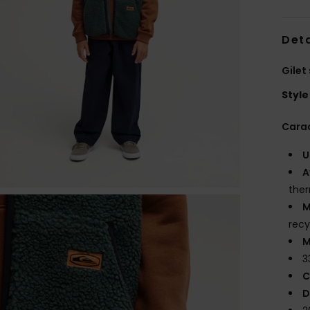
Deta
Gilet
Style
Carac
U
A
ther
M
recy
M
3
C
D