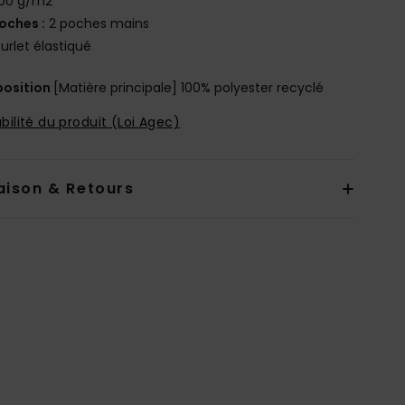
00 g/m2
oches :
2 poches mains
urlet élastiqué
osition
[Matière principale] 100% polyester recyclé
bilité du produit (Loi Agec)
aison & Retours