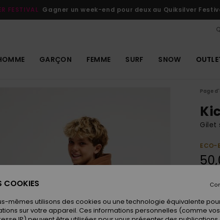
ER FESTIVAL
Gagner un week-end pour deux au Quiksilver Festiv
Q
HOMME
GARÇON
FEMME
SURF
SNOW
OUTLE
Page d'
Kic
Gilet
ECO-
50,
ES COOKIES
Con
Coule
us-mêmes utilisons des cookies ou une technologie équivalente pour
tions sur votre appareil. Ces informations personnelles (comme v
resse IP) peuvent être utilisées pour vous présenter des publications