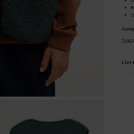
2
P
O
Comp
Traça
Livr