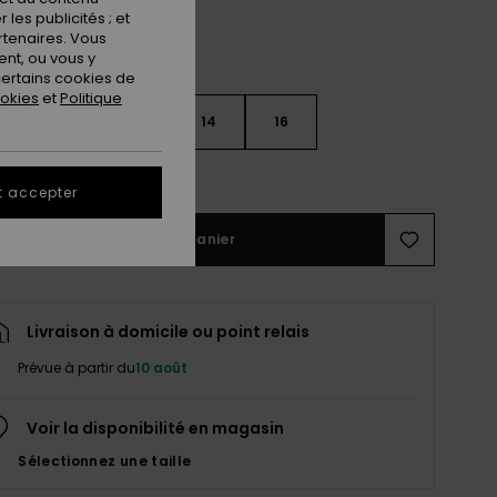
les publicités ; et
rtenaires. Vous
nt, ou vous y
ertains cookies de
ookies
et
Politique
10
12
14
16
ir le Guide des tailles
t accepter
Ajouter au panier
Livraison à domicile ou point relais
Prévue à partir du
10 août
Voir la disponibilité en magasin
Sélectionnez une taille