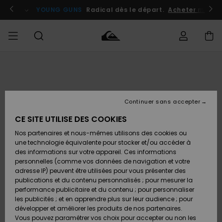
Passer
à
atuits
Se connecter / s'inscrire
YOUNG GUNS
Radical dès le départ.
Acheter maint
l'information
sur
le
produit
Accéder à
HOMME
Vêtements
Vêtements
Shop
Surf
Snow
Outlet
ma
Shop
Shop
Homme
commande
Homme
Homme
GARÇON
Continuer sans accepter
Accessoires
Accessoires
Nouveautés
Livraison
Outlet
CE SITE UTILISE DES COOKIES
FEMME
Surf
Snow
Enfant
Shop
Shop
Nos partenaires et nous-mêmes utilisons des cookies ou
Retours
Chaussures
Chaussures
A
Enfant
Enfant
une technologie équivalente pour stocker et/ou accéder à
& Tongs
& Tongs
Découvrir
SURF
des informations sur votre appareil. Ces informations
Outlet
personnelles (comme vos données de navigation et votre
Paiement
Femme
adresse IP) peuvent être utilisées pour vous présenter des
SNOW
Highlights
Snow
publications et du contenu personnalisés ; pour mesurer la
Surf
Surf
Snow
Shop
Carte
performance publicitaire et du contenu ; pour personnaliser
Femme
Cadeau
les publicités ; et en apprendre plus sur leur audience ; pour
OUTLET
développer et améliorer les produits de nos partenaires.
Communauté
Snow
Snow
Vous pouvez paramétrer vos choix pour accepter ou non les