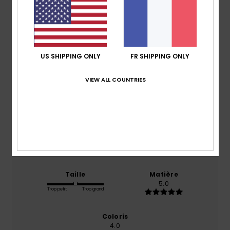
Note moyenne
5.0
US SHIPPING ONLY
FR SHIPPING ONLY
/5
VIEW ALL COUNTRIES
basé sur
1 avis vérifiés
depuis janvier 2026
100% de nos clients recommandent ce produit
Confort
Rapport qualité / prix
5.0
4.0
Taille
Matière
5.0
Trop petit
Trop grand
Coloris
4.0