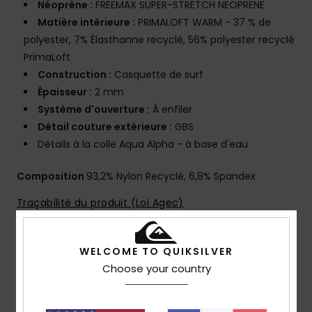
Néoprène :
FREEMAX SUPER-STRETCH NEOPRENE
Matière intérieure :
PRIMALOFT WARM - 37 % de
polyester, 7% Élasthanne recyclé, 56% polyester recyclé
PrimaLoft
Construction :
Casquette de surf
Épaisseur :
2 mm
Système d'ouverture :
À enfiler
Détail couture extérieure :
GBS
Détails à la colle Aqua Alpha - à base d'eau
Composition
93,2% Nylon Recyclé, 6,8% Spandex
Traçabilité du produit (Loi Agec)
WELCOME TO QUIKSILVER
Livraison & Retours
Choose your country
Avis clients