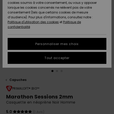
Quiksilver
A
cookies soumis à votre consentement, ou vous y opposer
Freedom
AIDE &
Découvrir
lorsque les cookies concernés ne relèvent pas de votre
CONTACT
consentement (tels que certains cookies de mesure
Nouveautés
Nouveautés
d’audience). Pour plus d'informations, consultez notre :
Protection
Politique d'utilisation des cookies
et
Politique de
des
Communauté
MAGASINS
confidentialité
données
A
A
Découvrir
Découvrir
QUIKSILVER
Guide des
APP
Personnaliser mes choix
tailles
LISTE DE
Tout accepter
SOUHAITS
Démarrez
une
conversation
pour
obtenir la
Capuches
réponse la
plus rapide
PRIMALOFT® BIO™
à votre
Marathon Sessions 2mm
question.
Casquette en néoprène Noir Homme
Démarrer
une
5.0
(1 Avis)
conversation