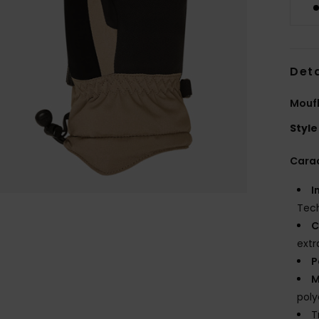
Deta
Moufl
Style
Carac
I
Tec
C
extr
P
M
poly
T