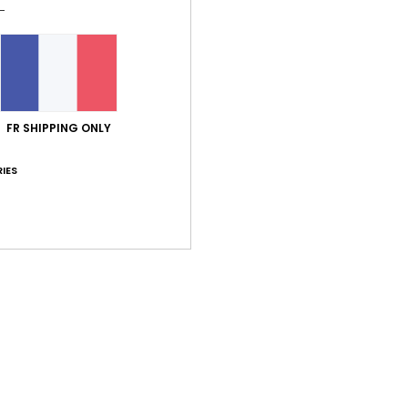
Note moyenne
4.6
/5
FR SHIPPING ONLY
basé sur
5 avis vérifiés
depuis décembre 2025
80% de nos clients recommandent ce produit
IES
port qualité / prix
Taille
Matiè
4.0
4.5
Trop petit
Trop grand
espond pas
 Castellano
ort qualité / prix
: 3
Taille
: Trop petit
Matière
: 3
Coloris
: 3
/5
/5
/5
026