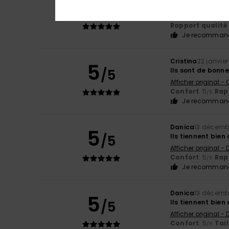
5
/5
confortables, ch
Afficher original - 
Rapport qualité 
Je recommand
Cristina
22 janvie
5
/5
Ils sont de bonne
Afficher original -
Confort
: 5
Rapp
/5
Je recommand
Danica
13 décemb
5
/5
Ils tiennent bien
Afficher original -
Confort
: 5
Rapp
/5
Je recommand
Danica
13 décemb
5
/5
Ils tiennent bien
Afficher original -
Confort
: 5
Tail
/5