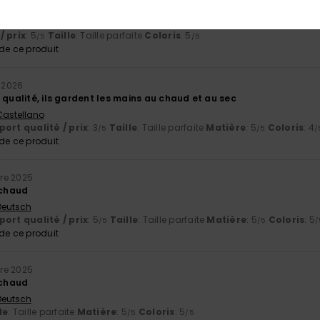
auds et d'excellente qualité
Italiano
/ prix
: 5
Taille
: Taille parfaite
Coloris
: 5
/5
/5
e ce produit
r 2026
 qualité, ils gardent les mains au chaud et au sec
 Castellano
ort qualité / prix
: 3
Taille
: Taille parfaite
Matière
: 5
Coloris
: 4
/5
/5
/
e ce produit
re 2025
 chaud
 Deutsch
ort qualité / prix
: 5
Taille
: Taille parfaite
Matière
: 5
Coloris
: 5
/5
/5
/
e ce produit
re 2025
 chaud
 Deutsch
le
: Taille parfaite
Matière
: 5
Coloris
: 5
/5
/5