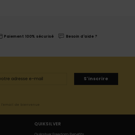
Paiement 100% sécurisé
Besoin d'aide ?
S'inscrire
s l'email de bienvenue
QUIKSILVER
Quiksilver Freedom Benefits