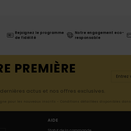
Rejoignez le programme
Notre engagement eco-
de fidélité
responsable
RE PREMIÈRE
ernières actus et nos offres exclusives.
ligne pour les nouveaux inscrits - Conditions détaillées disponibles dan
AIDE
Statut de la commande