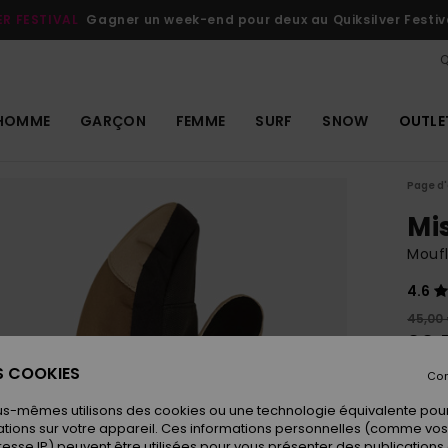
ER FESTIVAL
Gagner un week-end pour deux au Quiksilver Festiv
Q
HOMME
GARÇON
FEMME
SURF
SNOW
OUTLE
Page d'
Mi
Moufl
4.6
45,00
22,
ES COOKIES
OUTL
Con
us-mêmes utilisons des cookies ou une technologie équivalente pour
tions sur votre appareil. Ces informations personnelles (comme v
Coule
resse IP) peuvent être utilisées pour vous présenter des publications