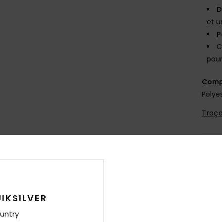
D
et u
P
C
pour
Comp
Polye
Traça
Livr
IKSILVER
untry