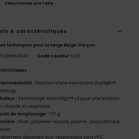
Sélectionnez une taille
ils & caractéristiques
es techniques pour la neige Beige Garçon
EQBHN03040
Code couleur
tzc0
téristiques
mperméabilité :
Insertion d'une membrane DryFlight®
hnology
haleur :
Technologie WarmFlight® x3 pour une isolation
a-chaude et respirante
oids de remplissage :
170 g.
atière :
Shell : polyester recyclé, paume : polyuréthane,
ester
raitement déperlant éco-responsable sans PFC