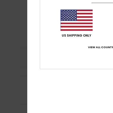
US SHIPPING ONLY
VIEW ALL COUNTR
Confort
Rap
4.5
3
Ana
12 février 2026
/5
Le motif ne corr
Afficher original -
Confort
: 3
Rapp
/5
Valeria
1 février 2