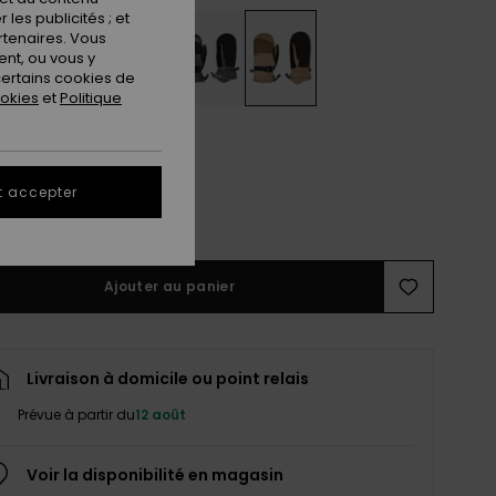
les publicités ; et
rtenaires. Vous
nt, ou vous y
ertains cookies de
ookies
et
Politique
M
L
t accepter
ir le Guide des tailles
Ajouter au panier
Livraison à domicile ou point relais
Prévue à partir du
12 août
Voir la disponibilité en magasin