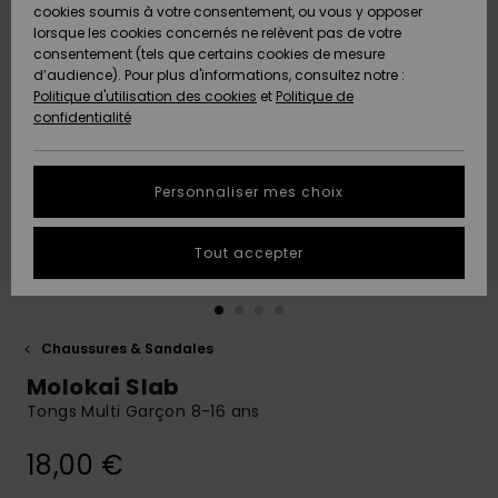
Quiksilver
A
cookies soumis à votre consentement, ou vous y opposer
Freedom
AIDE &
Découvrir
lorsque les cookies concernés ne relèvent pas de votre
CONTACT
consentement (tels que certains cookies de mesure
Nouveautés
Nouveautés
d’audience). Pour plus d'informations, consultez notre :
Protection
Politique d'utilisation des cookies
et
Politique de
des
Communauté
MAGASINS
confidentialité
données
A
A
Découvrir
Découvrir
QUIKSILVER
Guide des
APP
Personnaliser mes choix
tailles
LISTE DE
Tout accepter
SOUHAITS
Démarrez
une
conversation
pour
obtenir la
Chaussures & Sandales
réponse la
Molokai Slab
plus rapide
à votre
Tongs Multi Garçon 8-16 ans
question.
18,00 €
Démarrer
une
conversation