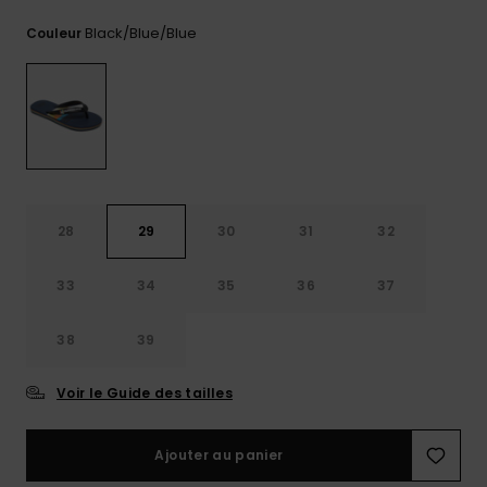
Trouvez
Black/blue/blue
Couleur
des
réponses
aux
questions
les plus
fréquentes
et notre
formulaire
de
contact.
28
29
30
31
32
Consulter
la FAQ
33
34
35
36
37
38
39
Voir le Guide des tailles
Ajouter au panier