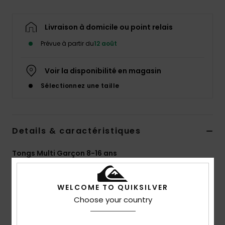
Livraison à domicile ou point relais
Prévue à partir du
12 août
Voir la disponibilité en magasin
Sélectionnez une taille
Details & caractéristiques
Tongs Multi Garçon 8-16 ans
Style
AQBL100423
Code couleur
xkbb
WELCOME TO QUIKSILVER
Caractéristiques
Choose your country
Bride souple en caoutchouc synthétique