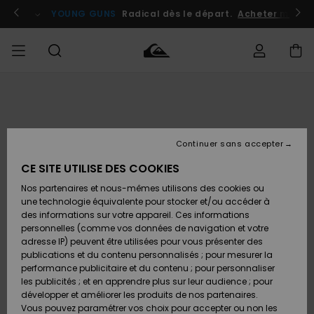
Passer
à
atuits
Se connecter / s'inscrire
YOUNG GUNS
Radical dès le départ.
Acheter maint
l'information
sur
le
produit
Accéder à
HOMME
Vêtements
Vêtements
Shop
Surf
Snow
Outlet
ma
Shop
Shop
Homme
commande
Homme
Homme
GARÇON
Continuer sans accepter
Accessoires
Accessoires
Nouveautés
Livraison
Outlet
CE SITE UTILISE DES COOKIES
FEMME
Surf
Snow
Enfant
Shop
Shop
Nos partenaires et nous-mêmes utilisons des cookies ou
Retours
Chaussures
Chaussures
A
Enfant
Enfant
une technologie équivalente pour stocker et/ou accéder à
& Tongs
& Tongs
Découvrir
SURF
des informations sur votre appareil. Ces informations
Outlet
personnelles (comme vos données de navigation et votre
Paiement
Femme
adresse IP) peuvent être utilisées pour vous présenter des
SNOW
Highlights
Snow
publications et du contenu personnalisés ; pour mesurer la
Surf
Surf
Snow
Shop
Carte
performance publicitaire et du contenu ; pour personnaliser
Femme
Cadeau
les publicités ; et en apprendre plus sur leur audience ; pour
OUTLET
développer et améliorer les produits de nos partenaires.
Communauté
Snow
Snow
Vous pouvez paramétrer vos choix pour accepter ou non les