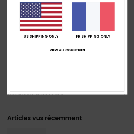
Logotage Quiksilver et logo Mountain & Wave moulé
Assise plantaire texturée antidérapante
Fines rayures de couleur pop sur les côtés
Semelle extérieure en caoutchouc expansé avec
crans multi-angles en forme de logo pour plus
US SHIPPING ONLY
FR SHIPPING ONLY
d'adhérence
VIEW ALL COUNTRIES
Composition
empeigne :
synthétique / Semelle
extérieure :
caoutchouc éponge
Traçabilité du produit (Loi Agec)
Livraison & Retours
Articles vus récemment