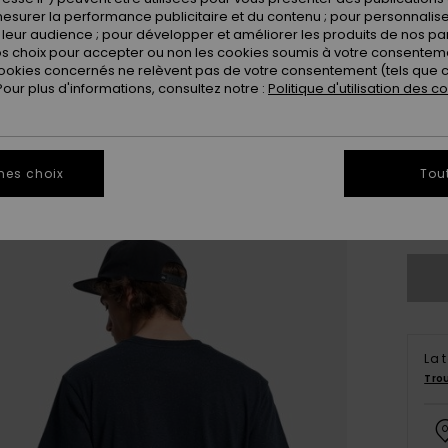
esurer la performance publicitaire et du contenu ; pour personnaliser 
leur audience ; pour développer et améliorer les produits de nos pa
 choix pour accepter ou non les cookies soumis à votre consenteme
ookies concernés ne relèvent pas de votre consentement (tels que c
ur plus d'informations, consultez notre :
Politique d'utilisation des c
X
mes choix
Tou
Vo
La 
Tro