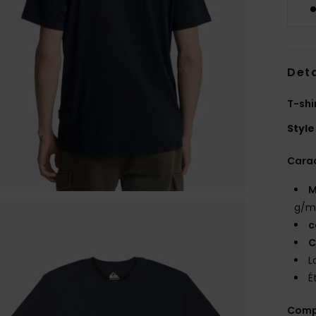
Deta
T-shi
Style
Carac
M
g/m
c
C
L
É
Comp