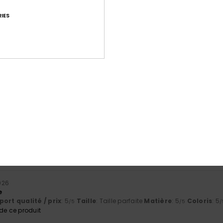
IES
Note moyenne
4.3
/5
basé sur
51 avis vérifiés
depuis septembre 2025
75% de nos clients recommandent ce produit
port qualité / prix
Taille
Matiè
4.3
4.4
Trop petit
Trop grand
2026
e
ort qualité / prix
: 5
Taille
: Taille parfaite
Matière
: 5
Coloris
: 5
/5
/5
/
e ce produit