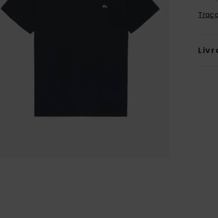
Traça
Livr