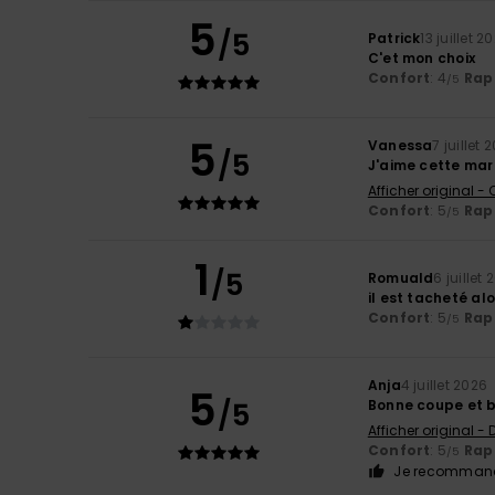
5
/5
Patrick
13 juillet 2
C'et mon choix
Confort
: 4
Rapp
/5
5
Vanessa
7 juillet 
/5
J'aime cette ma
Afficher original -
Confort
: 5
Rapp
/5
1
/5
Romuald
6 juillet
il est tacheté a
Confort
: 5
Rapp
/5
Anja
4 juillet 2026
5
/5
Bonne coupe et 
Afficher original -
Confort
: 5
Rapp
/5
Je recommand