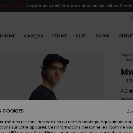
ER FESTIVAL
Gagner un week-end pour deux au Quiksilver Festiv
Q
HOMME
GARÇON
FEMME
SURF
SNOW
OUTLE
Page d'
Manc
Mw
T-sh
4.3
25,00 
15,
ES COOKIES
Con
OUTL
us-mêmes utilisons des cookies ou une technologie équivalente pour
tions sur votre appareil. Ces informations personnelles (comme v
resse IP) peuvent être utilisées pour vous présenter des publications
Coule