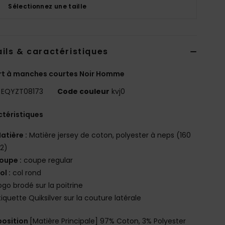
Sélectionnez une taille
ils & caractéristiques
rt à manches courtes Noir Homme
EQYZT08173
Code couleur
kvj0
téristiques
atière :
Matière jersey de coton, polyester à neps (160
2)
oupe :
coupe regular
ol :
col rond
ogo brodé sur la poitrine
tiquette Quiksilver sur la couture latérale
osition
[Matière Principale] 97% Coton, 3% Polyester