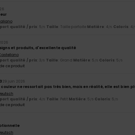
026
leur
Italiano
ort qualité / prix
: 5
Taille
: Taille parfaite
Matière
: 4
Coloris
: 4
/5
/5
/
 2026
igns et produits, d'excellente qualité
 Castellano
ort qualité / prix
: 3
Taille
: Grand
Matière
: 5
Coloris
: 5
/5
/5
/5
e ce produit
3
29 juin 2026
 couleur ne ressortait pas très bien, mais en réalité, elle est bien plu
 Deutsch
ort qualité / prix
: 4
Taille
: Petit
Matière
: 5
Coloris
: 5
/5
/5
/5
e ce produit
ptionnelle
 Deutsch