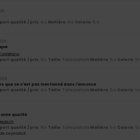
026
ort qualité / prix
: 4
Matière
: 4
Coloris
: 5
/5
/5
/5
2026
rque
 Castellano
ort qualité / prix
: 5
Taille
: Taille parfaite
Matière
: 5
Coloris
: 5
/5
/5
/
 2026
lors que ce n'est pas mentionné dans l'annonce
ort qualité / prix
: 4
Taille
: Taille parfaite
Matière
: 5
Coloris
: 1
/5
/5
/
bonne qualité
 Deutsch
ort qualité / prix
: 5
Taille
: Taille parfaite
Matière
: 5
Coloris
: 5
/5
/5
/
e ce produit