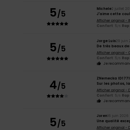
5
Michele
2 juillet 2
/5
J'aime cette cou
Afficher original - 
Confort
: 5
Rapp
/5
Jorge Luis
29 juin
5
/5
De très beaux des
Afficher original -
Confort
: 5
Rapp
/5
Je recommand
ZNemecka ID1771
4
/5
Sur les photos, la
Afficher original -
Confort
: 5
Rapp
/5
Je recommand
Joren
16 juin 2026
5
/5
Une qualité exce
Afficher original -