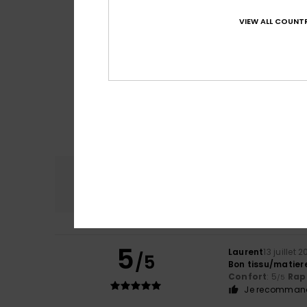
VIEW ALL COUNTR
Confort
Rap
4.5
5
Laurent
13 juillet 
/5
Bon tissu/matier
Confort
: 5
Rapp
/5
Je recommand