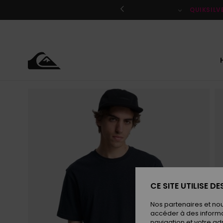
Passer
à
QUIKSILV
l'information
sur
le
produit
CE SITE UTILISE D
Nos partenaires et no
accéder à des informa
navigation et votre ad