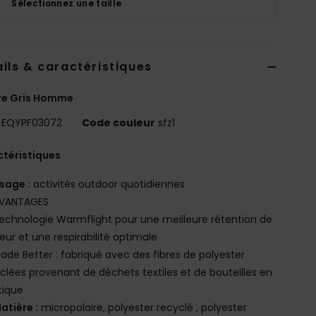
Sélectionnez une taille
ils & caractéristiques
re Gris Homme
EQYPF03072
Code couleur
sfz1
téristiques
sage :
activités outdoor quotidiennes
VANTAGES
echnologie Warmflight pour une meilleure rétention de
eur et une respirabilité optimale
ade Better : fabriqué avec des fibres de polyester
clées provenant de déchets textiles et de bouteilles en
tique
atière :
micropolaire, polyester recyclé , polyester