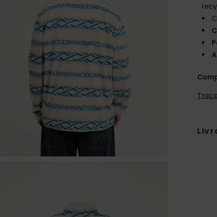
recy
C
C
P
A
Comp
Traça
Livr