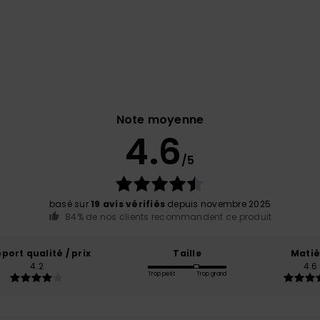
Note moyenne
4.6
/5
basé sur
19 avis vérifiés
depuis novembre 2025
84% de nos clients recommandent ce produit
port qualité / prix
Taille
Matiè
4.2
4.6
Trop petit
Trop grand