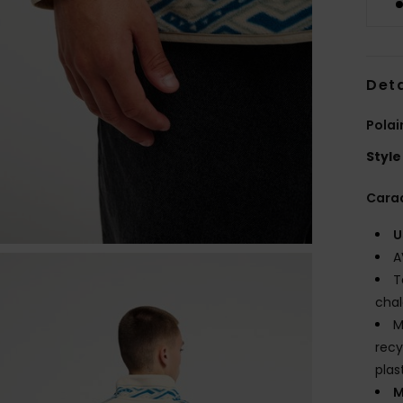
Deta
Polai
Style
Carac
U
A
T
chal
M
recy
plas
M