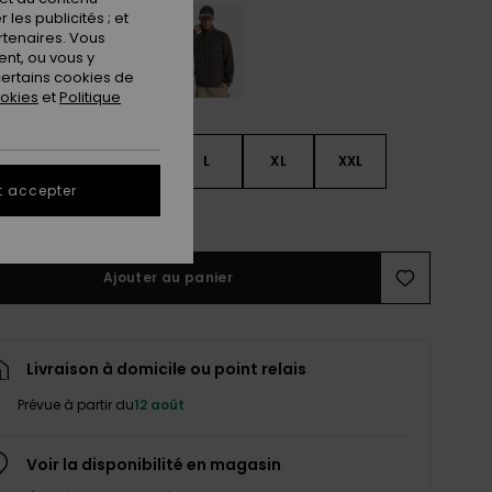
les publicités ; et
rtenaires. Vous
nt, ou vous y
ertains cookies de
ookies
et
Politique
S
S
M
L
XL
XXL
t accepter
ir le Guide des tailles
Ajouter au panier
Livraison à domicile ou point relais
Prévue à partir du
12 août
Voir la disponibilité en magasin