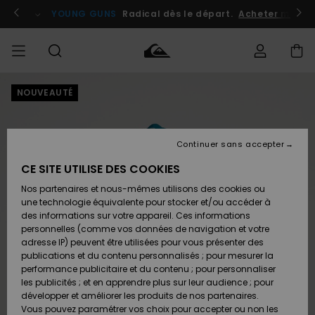
Passer
à
atuits
Se connecter / s'inscrire
YOUNG GUNS
Radical dès le départ.
Acheter maint
l'information
sur
le
produit
NOUVEAUTÉ
Accéder à
HOMME
Vêtements
Vêtements
Shop
Surf
Snow
Outlet
ma
Shop
Shop
Homme
commande
Homme
Homme
GARÇON
Continuer sans accepter
Accessoires
Accessoires
Nouveautés
Livraison
Outlet
CE SITE UTILISE DES COOKIES
FEMME
Surf
Snow
Enfant
Shop
Shop
Nos partenaires et nous-mêmes utilisons des cookies ou
Retours
Chaussures
Chaussures
A
Enfant
Enfant
une technologie équivalente pour stocker et/ou accéder à
& Tongs
& Tongs
Découvrir
SURF
des informations sur votre appareil. Ces informations
Outlet
personnelles (comme vos données de navigation et votre
Paiement
Femme
adresse IP) peuvent être utilisées pour vous présenter des
SNOW
Highlights
Snow
publications et du contenu personnalisés ; pour mesurer la
Surf
Surf
Snow
Shop
Carte
performance publicitaire et du contenu ; pour personnaliser
Femme
Cadeau
les publicités ; et en apprendre plus sur leur audience ; pour
OUTLET
développer et améliorer les produits de nos partenaires.
Communauté
Snow
Snow
Vous pouvez paramétrer vos choix pour accepter ou non les