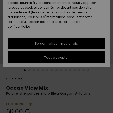
Quiksilver
A
cookies soumis à votre consentement, ou vous y opposer
Freedom
AIDE &
Découvrir
lorsque les cookies concernés ne relèvent pas de votre
CONTACT
consentement (tels que certains cookies de mesure
Nouveautés
Nouveautés
d’audience). Pour plus d'informations, consultez notre :
Protection
Politique d'utilisation des cookies
et
Politique de
des
Communauté
MAGASINS
confidentialité
données
A
A
Découvrir
Découvrir
QUIKSILVER
Guide des
APP
Personnaliser mes choix
tailles
LISTE DE
Tout accepter
SOUHAITS
Démarrez
une
conversation
pour
obtenir la
Polaires
réponse la
Ocean View Mix
plus rapide
à votre
Polaire sherpa demi-zip Bleu Garçon 8-16 ans
question.
ECO-BONUS
Démarrer
une
60,00 €
conversation