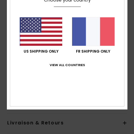
MADE BETTER
90 % de fibres de polyester recyclé issues de
déchets textiles et de bouteilles en plastique
Matière :
polaire brossée, micro-polaire, 70 %
polyester recyclé Jiaren, 30 % polyester recyclé, [230
g/m2]
Coupe :
confort
US SHIPPING ONLY
FR SHIPPING ONLY
Capuche :
fixe avec cordon de serrage
Poches :
poche kangourou
VIEW ALL COUNTRIES
poche poitrine zippée dissimulée
Autres :
bordure extensible aux poignets et au bas
Composition
[Matière principale] 100% polyester recyclé
Traçabilité du produit (Loi Agec)
Livraison & Retours