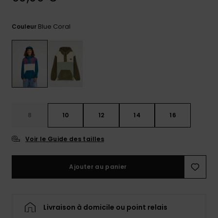
Trouvez
des
Blue Coral
Couleur
réponses
aux
questions
les plus
fréquentes
et notre
formulaire
de
contact.
8
10
12
14
16
Consulter
la FAQ
Voir le Guide des tailles
Ajouter au panier
Livraison à domicile ou point relais