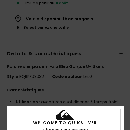
Prévue à partir du
10 août
Voir la disponibilité en magasin
Sélectionnez une taille
Details & caractéristiques
Polaire sherpa demi-zip Bleu Garçon 8-16 ans
Style
EQBPF03032
Code couleur
brs0
Caractéristiques
Utilisation :
aventures quotidiennes / temps froid
AVANTAGES
Technologie WarmFlight® pour un apport thermique
WELCOME TO QUIKSILVER
et une respirabilité optimale
Choose your country