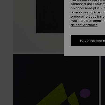
personnalisés ; pour m
en apprendre plus sur 
pouvez paramétrer vos
opposer lorsque les c
mesure d’audience). Po
de confidentialité
Personnaliser 