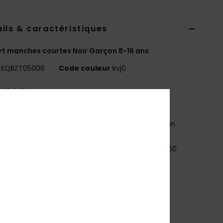
ils & caractéristiques
rt manches courtes Noir Garçon 8-16 ans
EQBZT05006
Code couleur
kvj0
téristiques
ADE BETTER
5 % de coton recyclé issu de chutes de production
le
atière :
jersey 70 % coton, 30 % coton recyclé [160
2]
oupe :
Regular
ol :
col rond
utre :
sérigraphie poitrine et dos
arquage :
étiquette tissée sur la manche