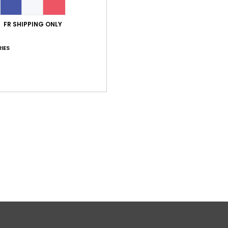
Comp
recyc
FR SHIPPING ONLY
Traça
IES
Livr