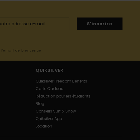
S'inscrire
s l'email de bienvenue
QUIKSILVER
Quiksilver Freedom Benefits
Carte Cadeau
Réduction pour les étudiants
Blog
Conseils Surf & Snow
Quiksilver App
Location