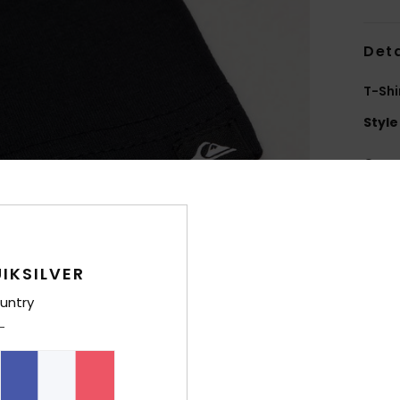
Deta
T-Shi
Style
Carac
M
2
texti
M
IKSILVER
g/m
untry
C
C
A
M