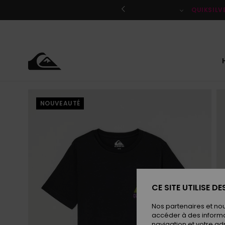
Passer
à
QUIKSILV
l'information
sur
le
produit
NOUVEAUTÉ
CE SITE UTILISE D
Nos partenaires et no
accéder à des informa
navigation et votre ad