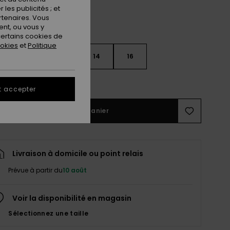
les publicités ; et
rtenaires. Vous
nt, ou vous y
ertains cookies de
ookies
et
Politique
10
12
14
16
ir le Guide des tailles
t accepter
Ajouter au panier
Livraison à domicile ou point relais
Prévue à partir du
10 août
Voir la disponibilité en magasin
Sélectionnez une taille