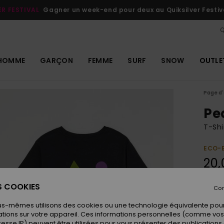
ER FESTIVAL
Gagner un week-end pour deux au Quiksilver Festiv
Q
HOMME
GARÇON
FEMME
SURF
SNOW
OUTLE
Page d'
Pe
T-Shi
ECO-
20,
ES COOKIES
Con
Coule
us-mêmes utilisons des cookies ou une technologie équivalente pour
tions sur votre appareil. Ces informations personnelles (comme v
resse IP) peuvent être utilisées pour vous présenter des publications