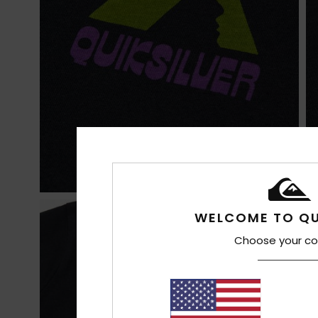
WELCOME TO QU
Choose your co