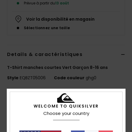
Prévue à partir du
13 août
Voir la disponibilité en magasin
Sélectionnez une taille
Details & caractéristiques
T-Shirt manches courtes Vert Garçon 8-16 ans
Style
EQBZT05006
Code couleur
ghg0
Caractéristiques
MADE BETTER
WELCOME TO QUIKSILVER
25 % de coton recyclé issu de chutes de production
Choose your country
textile
Matière :
jersey 70 % coton, 30 % coton recyclé [160