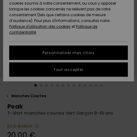
Quiksilver
A
cookies soumis à votre consentement, ou vous y opposer
Freedom
AIDE &
Découvrir
lorsque les cookies concernés ne relèvent pas de votre
CONTACT
consentement (tels que certains cookies de mesure
Nouveautés
Nouveautés
d’audience). Pour plus d'informations, consultez notre :
Protection
Politique d'utilisation des cookies
et
Politique de
des
Communauté
MAGASINS
confidentialité
données
A
A
Découvrir
Découvrir
QUIKSILVER
Guide des
APP
Personnaliser mes choix
tailles
LISTE DE
Tout accepter
SOUHAITS
Démarrez
une
conversation
pour
obtenir la
Manches Courtes
réponse la
Peak
plus rapide
à votre
T-Shirt manches courtes Vert Garçon 8-16 ans
question.
ECO-BONUS
Démarrer
une
20,00 €
conversation