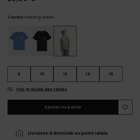
Trouvez
des
Iceberg Green
Couleur
réponses
aux
questions
les plus
fréquentes
et notre
formulaire
de
contact.
8
10
12
14
16
Consulter
la FAQ
Voir le Guide des tailles
Ajouter au panier
Livraison à domicile ou point relais