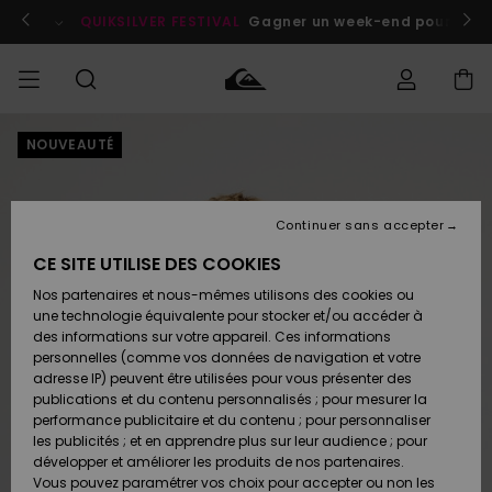
Passer
à
enant
QUIKSILVER FESTIVAL
Gagner un week-end pour deux a
l'information
sur
le
produit
NOUVEAUTÉ
Accéder à
HOMME
Vêtements
Vêtements
Shop
Surf
Snow
Outlet
ma
Shop
Shop
Homme
commande
Homme
Homme
GARÇON
Continuer sans accepter
Accessoires
Accessoires
Nouveautés
Livraison
Outlet
CE SITE UTILISE DES COOKIES
FEMME
Surf
Snow
Enfant
Shop
Shop
Nos partenaires et nous-mêmes utilisons des cookies ou
Retours
Chaussures
Chaussures
A
Enfant
Enfant
une technologie équivalente pour stocker et/ou accéder à
& Tongs
& Tongs
Découvrir
SURF
des informations sur votre appareil. Ces informations
Outlet
personnelles (comme vos données de navigation et votre
Paiement
Femme
adresse IP) peuvent être utilisées pour vous présenter des
SNOW
Highlights
Snow
publications et du contenu personnalisés ; pour mesurer la
Surf
Surf
Snow
Shop
Carte
performance publicitaire et du contenu ; pour personnaliser
Femme
Cadeau
les publicités ; et en apprendre plus sur leur audience ; pour
OUTLET
développer et améliorer les produits de nos partenaires.
Communauté
Snow
Snow
Vous pouvez paramétrer vos choix pour accepter ou non les