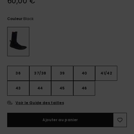
60,00 €
Trouvez
des
réponses
Black
Couleur
aux
questions
les plus
fréquentes
et notre
formulaire
de
contact.
Consulter
36
37/38
39
40
41/42
la FAQ
43
44
45
46
Voir le Guide des tailles
Ajouter au panier