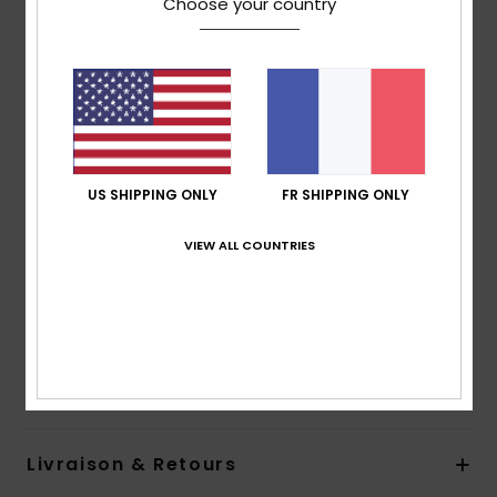
Choose your country
polyester recyclé et d'élasthanne
Type de mousse : NÉOPRÈNE FREEMAX SUPER-
STRETCH
Tissu intérieur : PRIMALOFT STRETCH - mélange de
polyester recyclé
Bout fendu caché
3 mm d'épaisseur
US SHIPPING ONLY
FR SHIPPING ONLY
Strap à la cheville pour maintenir la voûte plantaire
Coutures : GBS
VIEW ALL COUNTRIES
Détails de la colle : Aqua Alpha - à base d'eau.
Composition
87% Polyester Recyclé, 13% Spandex
Recyclé
Traçabilité du produit (Loi Agec)
Livraison & Retours