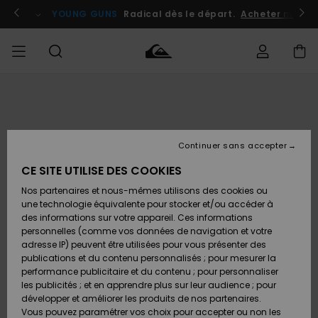
Passer
à
atuits
Se connecter / s'inscrire
YOUNG GUNS
Radical dès le départ.
Acheter maint
l'information
sur
le
produit
Accéder à
HOMME
Vêtements
Vêtements
Shop
Surf
Snow
Outlet
ma
Shop
Shop
Homme
commande
Homme
Homme
GARÇON
Continuer sans accepter
Accessoires
Accessoires
Nouveautés
Livraison
Outlet
CE SITE UTILISE DES COOKIES
FEMME
Surf
Snow
Enfant
Shop
Shop
Nos partenaires et nous-mêmes utilisons des cookies ou
Retours
Chaussures
Chaussures
A
Enfant
Enfant
une technologie équivalente pour stocker et/ou accéder à
& Tongs
& Tongs
Découvrir
SURF
des informations sur votre appareil. Ces informations
Outlet
personnelles (comme vos données de navigation et votre
Paiement
Femme
adresse IP) peuvent être utilisées pour vous présenter des
SNOW
Highlights
Snow
publications et du contenu personnalisés ; pour mesurer la
Surf
Surf
Snow
Shop
Carte
performance publicitaire et du contenu ; pour personnaliser
Femme
Cadeau
les publicités ; et en apprendre plus sur leur audience ; pour
OUTLET
développer et améliorer les produits de nos partenaires.
Communauté
Snow
Snow
Vous pouvez paramétrer vos choix pour accepter ou non les