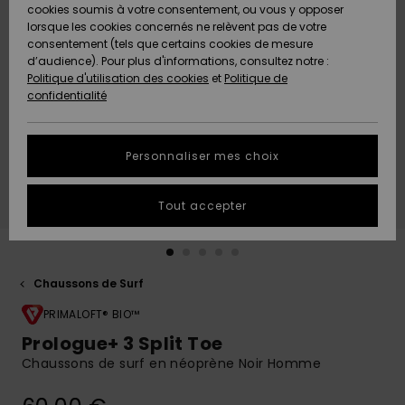
Quiksilver
A
cookies soumis à votre consentement, ou vous y opposer
Freedom
AIDE &
Découvrir
lorsque les cookies concernés ne relèvent pas de votre
CONTACT
consentement (tels que certains cookies de mesure
Nouveautés
Nouveautés
d’audience). Pour plus d'informations, consultez notre :
Protection
Politique d'utilisation des cookies
et
Politique de
des
Communauté
MAGASINS
confidentialité
données
A
A
Découvrir
Découvrir
QUIKSILVER
Guide des
APP
Personnaliser mes choix
tailles
LISTE DE
Tout accepter
SOUHAITS
Démarrez
une
conversation
pour
obtenir la
Chaussons de Surf
réponse la
plus rapide
PRIMALOFT® BIO™
à votre
Prologue+ 3 Split Toe
question.
Chaussons de surf en néoprène Noir Homme
Démarrer
une
conversation