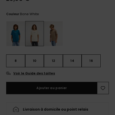
Trouvez
des
Bone White
Couleur
réponses
aux
questions
les plus
fréquentes
et notre
formulaire
de
contact.
8
10
12
14
16
Consulter
la FAQ
Voir le Guide des tailles
Ajouter au panier
Livraison à domicile ou point relais