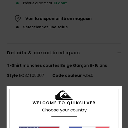
Prévue à partir du
13 août
Voir la disponibilité en magasin
Sélectionnez une taille
Details & caractéristiques
T-Shirt manches courtes Beige Garçon 8-16 ans
Style
EQBZT05007
Code couleur
wbs0
Caractéristiques
MADE BETTER
WELCOME TO QUIKSILVER
25 % de coton recyclé issu de chutes de production
Choose your country
textile
Matière :
jersey 70 % coton, 30 % coton recyclé [160