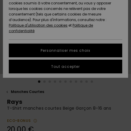
Quiksilver
A
cookies soumis à votre consentement, ou vous y opposer
Freedom
AIDE &
Découvrir
lorsque les cookies concernés ne relèvent pas de votre
CONTACT
consentement (tels que certains cookies de mesure
Nouveautés
Nouveautés
d’audience). Pour plus d'informations, consultez notre :
Protection
Politique d'utilisation des cookies
et
Politique de
des
Communauté
MAGASINS
confidentialité
données
A
A
Découvrir
Découvrir
QUIKSILVER
Guide des
APP
Personnaliser mes choix
tailles
LISTE DE
Tout accepter
SOUHAITS
Démarrez
une
conversation
pour
obtenir la
Manches Courtes
réponse la
Rays
plus rapide
à votre
T-Shirt manches courtes Beige Garçon 8-16 ans
question.
ECO-BONUS
Démarrer
une
20,00 €
conversation