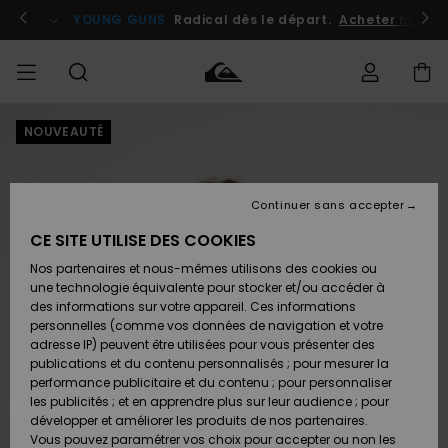
Passer
à
atuits
Se connecter / s'inscrire
YOUNG GUNS
Radical dès le départ.
Acheter maint
l'information
sur
le
produit
NOUVEAUTÉ
Accéder à
HOMME
Vêtements
Vêtements
Shop
Surf
Snow
Outlet
ma
Shop
Shop
Homme
commande
Homme
Homme
GARÇON
Continuer sans accepter
Accessoires
Accessoires
Nouveautés
Livraison
Outlet
CE SITE UTILISE DES COOKIES
FEMME
Surf
Snow
Enfant
Shop
Shop
Nos partenaires et nous-mêmes utilisons des cookies ou
Retours
Chaussures
Chaussures
A
Enfant
Enfant
une technologie équivalente pour stocker et/ou accéder à
& Tongs
& Tongs
Découvrir
SURF
des informations sur votre appareil. Ces informations
Outlet
personnelles (comme vos données de navigation et votre
Paiement
Femme
adresse IP) peuvent être utilisées pour vous présenter des
SNOW
Highlights
Snow
publications et du contenu personnalisés ; pour mesurer la
Surf
Surf
Snow
Shop
Carte
performance publicitaire et du contenu ; pour personnaliser
Femme
Cadeau
les publicités ; et en apprendre plus sur leur audience ; pour
OUTLET
développer et améliorer les produits de nos partenaires.
Communauté
Snow
Snow
Vous pouvez paramétrer vos choix pour accepter ou non les