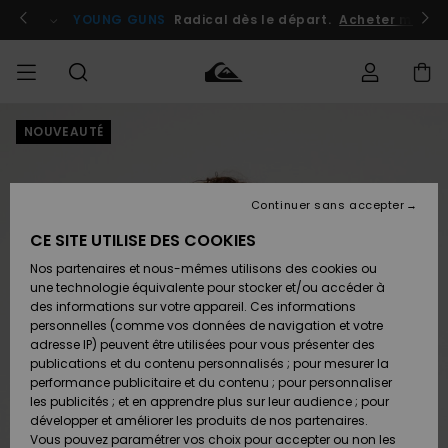
Passer
à
atuits
Se connecter / s'inscrire
YOUNG GUNS
Radical dès le départ.
Acheter maint
l'information
sur
le
produit
NOUVEAUTÉ
Accéder à
HOMME
Vêtements
Vêtements
Shop
Surf
Snow
Outlet
ma
Shop
Shop
Homme
commande
Homme
Homme
GARÇON
Continuer sans accepter
Accessoires
Accessoires
Nouveautés
Livraison
Outlet
CE SITE UTILISE DES COOKIES
FEMME
Surf
Snow
Enfant
Shop
Shop
Nos partenaires et nous-mêmes utilisons des cookies ou
Retours
Chaussures
Chaussures
A
Enfant
Enfant
une technologie équivalente pour stocker et/ou accéder à
& Tongs
& Tongs
Découvrir
SURF
des informations sur votre appareil. Ces informations
Outlet
personnelles (comme vos données de navigation et votre
Paiement
Femme
adresse IP) peuvent être utilisées pour vous présenter des
SNOW
Highlights
Snow
publications et du contenu personnalisés ; pour mesurer la
Surf
Surf
Snow
Shop
Carte
performance publicitaire et du contenu ; pour personnaliser
Femme
Cadeau
les publicités ; et en apprendre plus sur leur audience ; pour
OUTLET
développer et améliorer les produits de nos partenaires.
Communauté
Snow
Snow
Vous pouvez paramétrer vos choix pour accepter ou non les