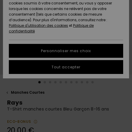
Quiksilver
A
cookies soumis à votre consentement, ou vous y opposer
Freedom
AIDE &
Découvrir
lorsque les cookies concernés ne relèvent pas de votre
CONTACT
consentement (tels que certains cookies de mesure
Nouveautés
Nouveautés
d’audience). Pour plus d'informations, consultez notre :
Protection
Politique d'utilisation des cookies
et
Politique de
des
Communauté
MAGASINS
confidentialité
données
A
A
Découvrir
Découvrir
QUIKSILVER
Guide des
APP
Personnaliser mes choix
tailles
LISTE DE
Tout accepter
SOUHAITS
Démarrez
une
conversation
pour
obtenir la
Manches Courtes
réponse la
Rays
plus rapide
à votre
T-Shirt manches courtes Bleu Garçon 8-16 ans
question.
ECO-BONUS
Démarrer
une
20,00 €
conversation