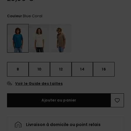
Trouvez
des
Blue Coral
Couleur
réponses
aux
questions
les plus
fréquentes
et notre
formulaire
de
contact.
8
10
12
14
16
Consulter
la FAQ
Voir le Guide des tailles
Ajouter au panier
Livraison à domicile ou point relais