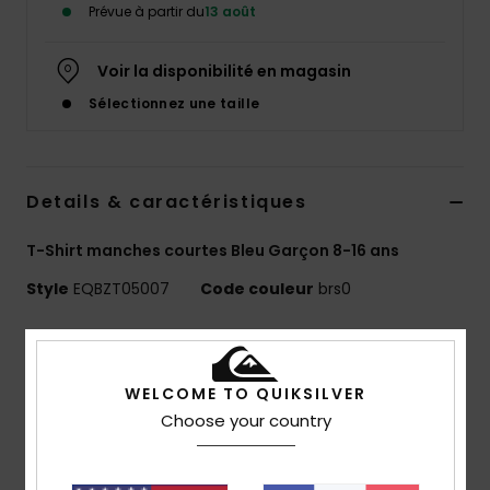
Prévue à partir du
13 août
Voir la disponibilité en magasin
Sélectionnez une taille
Details & caractéristiques
T-Shirt manches courtes Bleu Garçon 8-16 ans
Style
EQBZT05007
Code couleur
brs0
Caractéristiques
MADE BETTER
WELCOME TO QUIKSILVER
25 % de coton recyclé issu de chutes de production
Choose your country
textile
Matière :
jersey 70 % coton, 30 % coton recyclé [160