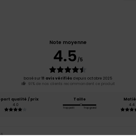
Note moyenne
4.5
/5
basé sur
11 avis vérifiés
depuis octobre 2025
91% de nos clients recommandent ce produit
port qualité / prix
Taille
Matiè
4.0
4.4
Trop petit
Trop grand
26