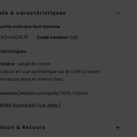
ils & caractéristiques
ette militaire Noir Homme
AQYHA03575
Code couleur
kvj0
téristiques
atière :
sergé de coton
cusson en cuir synthétique sur le côté à l'avant
ermeture dans le même tissu
osition
[Matière principale] 100% Cotton
bilité du produit (Loi Agec)
aison & Retours