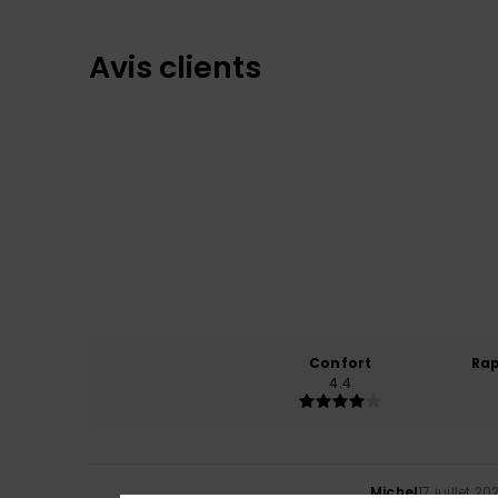
Avis clients
Confort
Rap
4.4
Michel
17 juillet 20