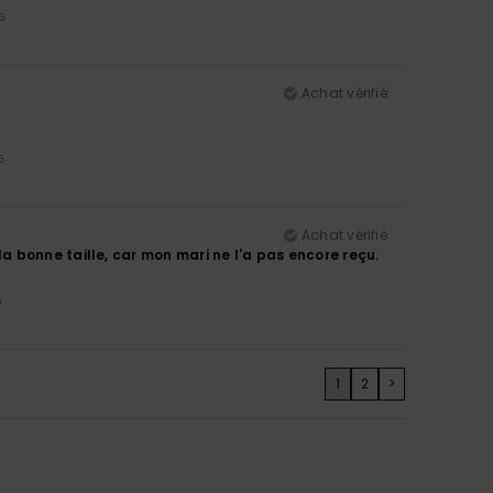
5
Achat vérifié
5
Achat vérifié
 à la bonne taille, car mon mari ne l'a pas encore reçu.
5
1
2
>