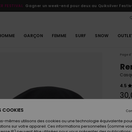
ER FESTIVAL
Gagner un week-end pour deux au Quiksilver Festiv
Q
HOMME
GARÇON
FEMME
SURF
SNOW
OUTLE
Page d'
Re
Casqu
4.5
30,
ES COOKIES
Con
Coule
us-mêmes utilisons des cookies ou une technologie équivalente pour
tions sur votre appareil. Ces informations personnelles (comme v
resse IP) peuvent être utilisées pour vous présenter des publications