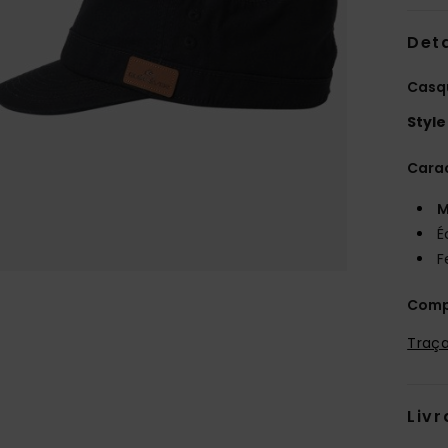
Deta
Casqu
Style
Carac
M
É
F
Comp
Traça
Livr