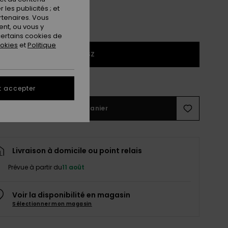
les publicités ; et
rtenaires. Vous
nt, ou vous y
ertains cookies de
ookies
et
Politique
1SZ
ir le Guide des tailles
t accepter
Ajouter au panier
Livraison à domicile ou point relais
Prévue à partir du
11 août
Voir la disponibilité en magasin
Sélectionner mon magasin