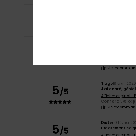
5
/5
Anja
14 juin 2026
Confort
: 5
Rapp
/5
Je recommand
Mathias
7 mai 20
4
/5
Comme prévu, ça
Afficher original -
Confort
: 5
Rapp
/5
Je recommand
Tiago
19 avril 202
5
/5
J'ai adoré, génia
Afficher original -
Confort
: 5
Rapp
/5
Je recommand
Dieter
10 février 2
5
/5
Exactement ce qu
Afficher original -