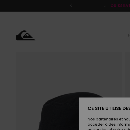
Passer
à
QUIKSILV
l'information
sur
le
produit
CE SITE UTILISE D
Nos partenaires et no
accéder à des informa
navigation et votre ad