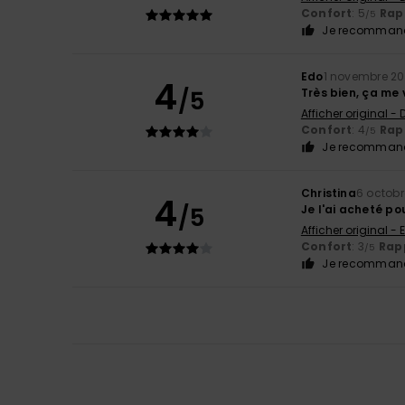
Confort
: 5
Rapp
/5
Je recommand
Edo
1 novembre 2
4
/5
Très bien, ça me 
Afficher original -
Confort
: 4
Rapp
/5
Je recommand
Christina
6 octobr
4
/5
Je l'ai acheté pou
Afficher original - 
Confort
: 3
Rapp
/5
Je recommand