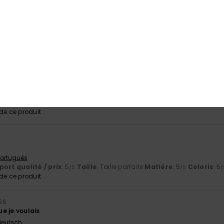
ort qualité / prix
: 5
Taille
: Taille parfaite
Matière
: 5
Coloris
: 5
/5
/5
/
e ce produit
26
 va bien
 Deutsch
ort qualité / prix
: 4
Taille
: Grand
Matière
: 5
Coloris
: 5
/5
/5
/5
e ce produit
6
l
 Português
ort qualité / prix
: 5
Taille
: Taille parfaite
Matière
: 5
Coloris
: 5
/5
/5
/
e ce produit
026
e je voulais
 Deutsch