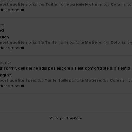
ort qualité / prix
: 5
Taille
: Taille parfaite
Matière
: 5
Coloris
: 5
/5
/5
/
e ce produit
025
va
 Dutch
ort qualité / prix
: 3
Taille
: Taille parfaite
Matière
: 4
Coloris
: 5
/5
/5
/
e ce produit
e 2025
r l'offrir, donc je ne sais pas encore s'il est confortable ni s'il est
English
ort qualité / prix
: 3
Taille
: Taille parfaite
Matière
: 3
Coloris
: 4
/5
/5
/
e ce produit
Vérifié par
TrustVille