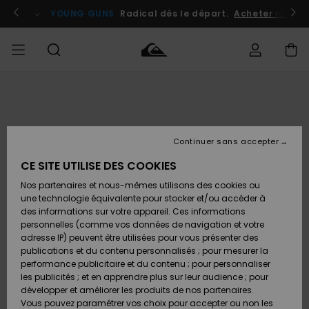
Passer
à
atuits
Se connecter / s'inscrire
YOUNG GUNS
Radical dès le départ.
Acheter maint
l'information
sur
le
produit
Accéder à
HOMME
Vêtements
Vêtements
Shop
Surf
Snow
Outlet
ma
Shop
Shop
Homme
commande
Homme
Homme
GARÇON
Continuer sans accepter
Accessoires
Accessoires
Nouveautés
Livraison
Outlet
CE SITE UTILISE DES COOKIES
FEMME
Surf
Snow
Enfant
Shop
Shop
Nos partenaires et nous-mêmes utilisons des cookies ou
Retours
Chaussures
Chaussures
A
Enfant
Enfant
une technologie équivalente pour stocker et/ou accéder à
& Tongs
& Tongs
Découvrir
SURF
des informations sur votre appareil. Ces informations
Outlet
personnelles (comme vos données de navigation et votre
Paiement
Femme
adresse IP) peuvent être utilisées pour vous présenter des
SNOW
Highlights
Snow
publications et du contenu personnalisés ; pour mesurer la
Surf
Surf
Snow
Shop
Carte
performance publicitaire et du contenu ; pour personnaliser
Femme
Cadeau
les publicités ; et en apprendre plus sur leur audience ; pour
OUTLET
développer et améliorer les produits de nos partenaires.
Communauté
Snow
Snow
Vous pouvez paramétrer vos choix pour accepter ou non les