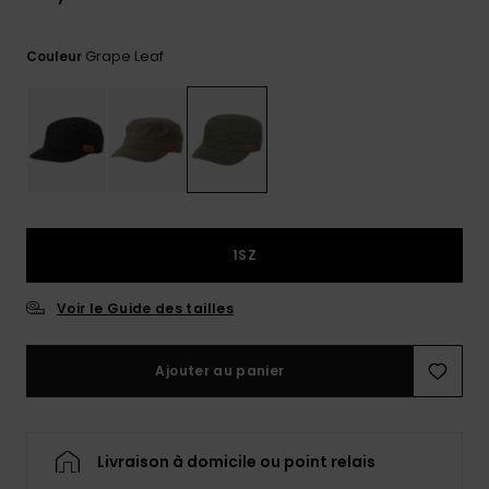
Trouvez
des
Grape Leaf
Couleur
réponses
aux
questions
les plus
fréquentes
et notre
formulaire
de
contact.
1SZ
Consulter
la FAQ
Voir le Guide des tailles
Ajouter au panier
Livraison à domicile ou point relais