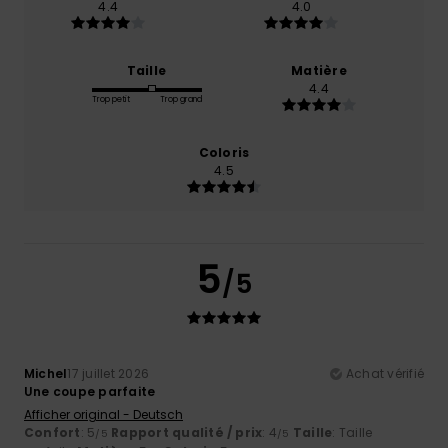
4.4
4.0
Taille
Matière
4.4
Trop petit
Trop grand
Coloris
4.5
5
/5
Michel
17 juillet 2026
Achat vérifié
Une coupe parfaite
Afficher original - Deutsch
Confort
: 5
Rapport qualité / prix
: 4
Taille
: Taille
/5
/5