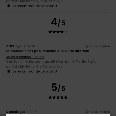
parfaite
Matière
: 5
Coloris
: 5
/5
/5
Je recommande ce produit
4
/5
ANIS
12 juillet 2026
Achat vérifié
la couleur n'est pas la même que sur le site web
Afficher original - Dutch
Confort
: 4
Rapport qualité / prix
: 4
Taille
: Taille
/5
/5
parfaite
Matière
: 4
Coloris
: 3
/5
/5
Je recommande ce produit
5
/5
Daniel
5 juillet 2026
Achat vérifié