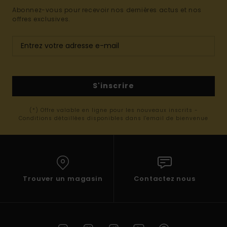
Abonnez-vous pour recevoir nos dernières actus et nos
offres exclusives.
S'inscrire
(*) Offre valable en ligne pour les nouveaux inscrits -
Conditions détaillées disponibles dans l'email de bienvenue
Trouver un magasin
Contactez nous