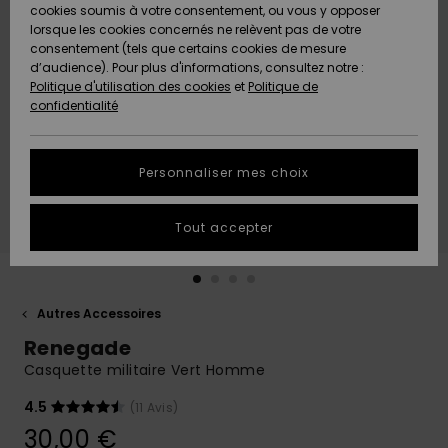
Quiksilver
A
cookies soumis à votre consentement, ou vous y opposer
Freedom
AIDE &
Découvrir
lorsque les cookies concernés ne relèvent pas de votre
CONTACT
consentement (tels que certains cookies de mesure
Nouveautés
Nouveautés
d’audience). Pour plus d'informations, consultez notre :
Protection
Politique d'utilisation des cookies
et
Politique de
des
Communauté
MAGASINS
confidentialité
données
A
A
Découvrir
Découvrir
QUIKSILVER
Guide des
APP
Personnaliser mes choix
tailles
LISTE DE
Tout accepter
SOUHAITS
Démarrez
une
conversation
pour
obtenir la
Autres Accessoires
réponse la
Renegade
plus rapide
à votre
Casquette militaire Vert Homme
question.
4.5
(11 Avis)
Démarrer
une
30,00 €
conversation