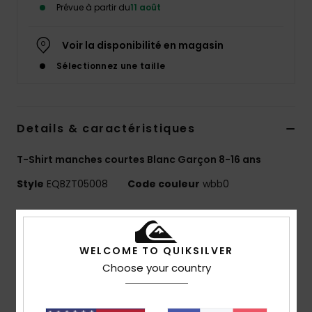
Prévue à partir du
11 août
Voir la disponibilité en magasin
Sélectionnez une taille
Details & caractéristiques
T-Shirt manches courtes Blanc Garçon 8-16 ans
Style
EQBZT05008
Code couleur
wbb0
Caractéristiques
MADE BETTER
WELCOME TO QUIKSILVER
25 % de coton recyclé issu de chutes de production
Choose your country
textile
Matière :
jersey 70 % coton, 30 % coton recyclé [160