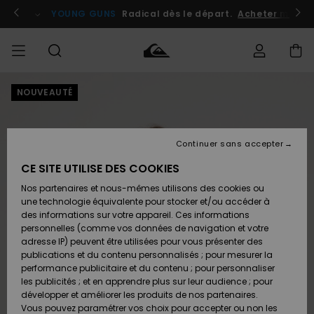
Passer
à
atuits
Se connecter / s'inscrire
YOUNG GUNS
Radical dès le départ.
Acheter maint
l'information
sur
le
produit
NOUVEAUTÉ
Accéder à
HOMME
Vêtements
Vêtements
Shop
Surf
Snow
Outlet
ma
Shop
Shop
Homme
commande
Homme
Homme
GARÇON
Continuer sans accepter
Accessoires
Accessoires
Nouveautés
Livraison
Outlet
CE SITE UTILISE DES COOKIES
FEMME
Surf
Snow
Enfant
Shop
Shop
Nos partenaires et nous-mêmes utilisons des cookies ou
Retours
Chaussures
Chaussures
A
Enfant
Enfant
une technologie équivalente pour stocker et/ou accéder à
& Tongs
& Tongs
Découvrir
SURF
des informations sur votre appareil. Ces informations
Outlet
personnelles (comme vos données de navigation et votre
Paiement
Femme
adresse IP) peuvent être utilisées pour vous présenter des
SNOW
Highlights
Snow
publications et du contenu personnalisés ; pour mesurer la
Surf
Surf
Snow
Shop
Carte
performance publicitaire et du contenu ; pour personnaliser
Femme
Cadeau
les publicités ; et en apprendre plus sur leur audience ; pour
OUTLET
développer et améliorer les produits de nos partenaires.
Communauté
Snow
Snow
Vous pouvez paramétrer vos choix pour accepter ou non les