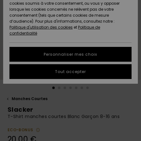
Quiksilver
A
cookies soumis à votre consentement, ou vous y opposer
Freedom
AIDE &
Découvrir
lorsque les cookies concernés ne relèvent pas de votre
CONTACT
consentement (tels que certains cookies de mesure
Nouveautés
Nouveautés
d’audience). Pour plus d'informations, consultez notre :
Protection
Politique d'utilisation des cookies
et
Politique de
des
Communauté
MAGASINS
confidentialité
données
A
A
Découvrir
Découvrir
QUIKSILVER
Guide des
APP
Personnaliser mes choix
tailles
LISTE DE
Tout accepter
SOUHAITS
Démarrez
une
conversation
pour
obtenir la
Manches Courtes
réponse la
Slacker
plus rapide
à votre
T-Shirt manches courtes Blanc Garçon 8-16 ans
question.
ECO-BONUS
Démarrer
une
20,00 €
conversation