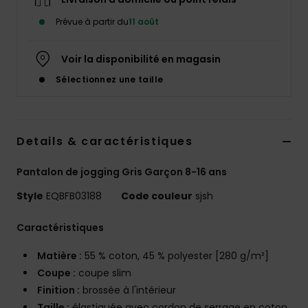
Prévue à partir du
11 août
Voir la disponibilité en magasin
Sélectionnez une taille
Details & caractéristiques
Pantalon de jogging Gris Garçon 8-16 ans
Style
EQBFB03188
Code couleur
sjsh
Caractéristiques
Matière :
55 % coton, 45 % polyester [280 g/m²]
Coupe :
coupe slim
Finition :
brossée à l'intérieur
Taille :
élastiquée avec cordon de serrage en coton