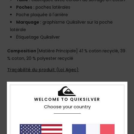
Poches :
poches latérales
Poche plaquée à l'arrière
Marquage :
graphisme Quiksilver sur la poche
latérale
Étiquetage Quiksilver
Composition
[Matière Principale] 41 % coton recyclé, 39
% coton, 20 % polyester recyclé
Traçabilité du produit (Loi Agec)
Livraison & Retours
WELCOME TO QUIKSILVER
Choose your country
Avis clients