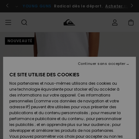
Passer
à
atuits
Se connecter / s'inscrire
YOUNG GUNS
Radical dès le départ.
Acheter maint
l'information
sur
le
produit
NOUVEAUTÉ
Accéder à
HOMME
Vêtements
Vêtements
Shop
Surf
Snow
Outlet
ma
Shop
Shop
Homme
commande
Homme
Homme
GARÇON
Continuer sans accepter
Accessoires
Accessoires
Nouveautés
Livraison
Outlet
CE SITE UTILISE DES COOKIES
FEMME
Surf
Snow
Enfant
Shop
Shop
Nos partenaires et nous-mêmes utilisons des cookies ou
Retours
Chaussures
Chaussures
A
Enfant
Enfant
une technologie équivalente pour stocker et/ou accéder à
& Tongs
& Tongs
Découvrir
SURF
des informations sur votre appareil. Ces informations
Outlet
personnelles (comme vos données de navigation et votre
Paiement
Femme
adresse IP) peuvent être utilisées pour vous présenter des
SNOW
Highlights
Snow
publications et du contenu personnalisés ; pour mesurer la
Surf
Surf
Snow
Shop
Carte
performance publicitaire et du contenu ; pour personnaliser
Femme
Cadeau
les publicités ; et en apprendre plus sur leur audience ; pour
OUTLET
développer et améliorer les produits de nos partenaires.
Communauté
Snow
Snow
Vous pouvez paramétrer vos choix pour accepter ou non les