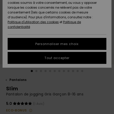
Quiksilver
A
cookies soumis à votre consentement, ou vous y opposer
Freedom
AIDE &
Découvrir
lorsque les cookies concernés ne relèvent pas de votre
CONTACT
consentement (tels que certains cookies de mesure
Nouveautés
Nouveautés
d’audience). Pour plus d'informations, consultez notre :
Protection
Politique d'utilisation des cookies
et
Politique de
des
Communauté
MAGASINS
confidentialité
données
A
A
Découvrir
Découvrir
QUIKSILVER
Guide des
APP
Personnaliser mes choix
tailles
LISTE DE
Tout accepter
SOUHAITS
Démarrez
une
conversation
pour
obtenir la
Pantalons
réponse la
Slim
plus rapide
à votre
Pantalon de jogging Gris Garçon 8-16 ans
question.
5.0
(1 Avis)
Démarrer
une
ECO-BONUS
conversation