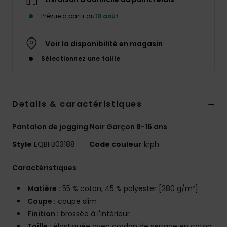
Prévue à partir du
10 août
Voir la disponibilité en magasin
Sélectionnez une taille
Details & caractéristiques
Pantalon de jogging Noir Garçon 8-16 ans
Style
EQBFB03188
Code couleur
krph
Caractéristiques
Matière :
55 % coton, 45 % polyester [280 g/m²]
Coupe :
coupe slim
Finition :
brossée à l'intérieur
Taille :
élastiquée avec cordon de serrage en coton