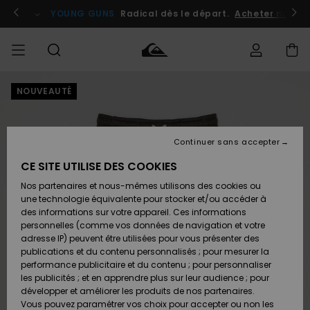
Passer
à
atuits
Se connecter / s'inscrire
YOUNG GUNS
Radical dès le départ.
Acheter maint
l'information
sur
le
produit
NOUVEAUTÉ
Accéder à
HOMME
Vêtements
Vêtements
Shop
Surf
Snow
Outlet
ma
Shop
Shop
Homme
commande
Homme
Homme
GARÇON
Continuer sans accepter
Accessoires
Accessoires
Nouveautés
Livraison
Outlet
CE SITE UTILISE DES COOKIES
FEMME
Surf
Snow
Enfant
Shop
Shop
Nos partenaires et nous-mêmes utilisons des cookies ou
Retours
Chaussures
Chaussures
A
Enfant
Enfant
une technologie équivalente pour stocker et/ou accéder à
& Tongs
& Tongs
Découvrir
SURF
des informations sur votre appareil. Ces informations
Outlet
personnelles (comme vos données de navigation et votre
Paiement
Femme
adresse IP) peuvent être utilisées pour vous présenter des
SNOW
Highlights
Snow
publications et du contenu personnalisés ; pour mesurer la
Surf
Surf
Snow
Shop
Carte
performance publicitaire et du contenu ; pour personnaliser
Femme
Cadeau
les publicités ; et en apprendre plus sur leur audience ; pour
OUTLET
développer et améliorer les produits de nos partenaires.
Communauté
Snow
Snow
Vous pouvez paramétrer vos choix pour accepter ou non les