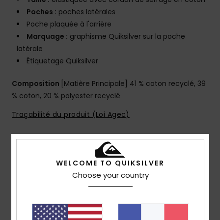
Poches :
poches latérales
Poche plaquée à l'arrière
Marquage :
graphisme Quiksilver sur la poche
latérale
Étiquetage Quiksilver
Composition
[Matière Principale] 41 % coton recyclé, 39
% coton, 20 % polyester recyclé
Traçabilité du produit (Loi Agec)
Livraison & Retours
WELCOME TO QUIKSILVER
Choose your country
Avis clients