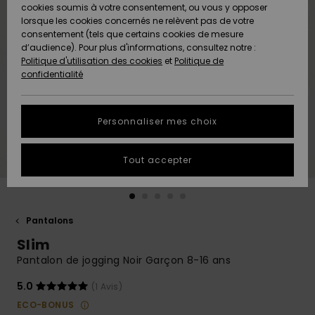
Quiksilver
A
cookies soumis à votre consentement, ou vous y opposer
Freedom
AIDE &
Découvrir
lorsque les cookies concernés ne relèvent pas de votre
CONTACT
consentement (tels que certains cookies de mesure
Nouveautés
Nouveautés
d’audience). Pour plus d'informations, consultez notre :
Protection
Politique d'utilisation des cookies
et
Politique de
des
Communauté
MAGASINS
confidentialité
données
A
A
Découvrir
Découvrir
QUIKSILVER
Guide des
APP
Personnaliser mes choix
tailles
LISTE DE
Tout accepter
SOUHAITS
Démarrez
une
conversation
pour
obtenir la
Pantalons
réponse la
Slim
plus rapide
à votre
Pantalon de jogging Noir Garçon 8-16 ans
question.
5.0
(1 Avis)
Démarrer
une
ECO-BONUS
conversation