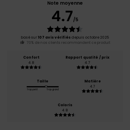
Note moyenne
4.7
/5
basé sur
107 avis vérifiés
depuis octobre 2025
70% de nos clients recommandent ce produit
Confort
Rapport qualité / prix
4.8
4.7
Taille
Matière
4.7
Trop petit
Trop grand
Coloris
4.8