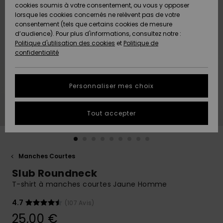
Quiksilver
A
cookies soumis à votre consentement, ou vous y opposer
Freedom
AIDE &
Découvrir
lorsque les cookies concernés ne relèvent pas de votre
CONTACT
consentement (tels que certains cookies de mesure
Nouveautés
Nouveautés
d’audience). Pour plus d'informations, consultez notre :
Protection
Politique d'utilisation des cookies
et
Politique de
des
Communauté
MAGASINS
confidentialité
données
A
A
Découvrir
Découvrir
QUIKSILVER
Guide des
APP
Personnaliser mes choix
tailles
LISTE DE
Tout accepter
SOUHAITS
Démarrez
une
conversation
pour
obtenir la
Manches Courtes
réponse la
Slub Roundneck
plus rapide
à votre
T-shirt à manches courtes Jaune Homme
question.
4.7
(107 Avis)
Démarrer
une
25,00 €
conversation