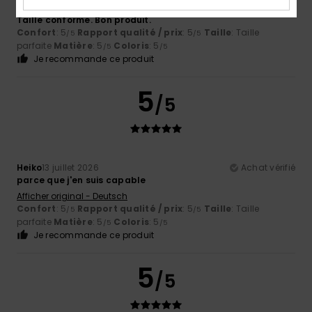
Alain
14 juillet 2026
Achat vérifié
Taille conforme. Bon produit.
Confort
: 5
Rapport qualité / prix
: 5
Taille
: Taille
/5
/5
parfaite
Matière
: 5
Coloris
: 5
/5
/5
Je recommande ce produit
5
/5
Heiko
13 juillet 2026
Achat vérifié
parce que j'en suis capable
Afficher original - Deutsch
Confort
: 5
Rapport qualité / prix
: 5
Taille
: Taille
/5
/5
parfaite
Matière
: 5
Coloris
: 5
/5
/5
Je recommande ce produit
5
/5