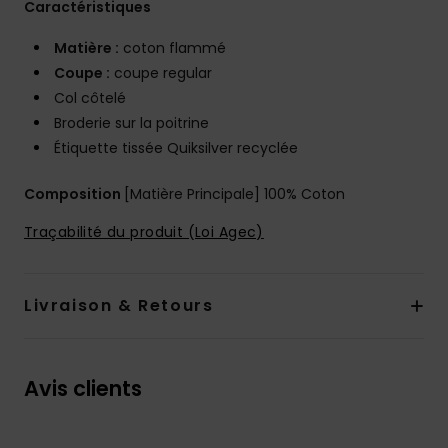
Caractéristiques
Matière :
coton flammé
Coupe :
coupe regular
Col côtelé
Broderie sur la poitrine
Étiquette tissée Quiksilver recyclée
Composition
[Matière Principale] 100% Coton
Traçabilité du produit (Loi Agec)
Livraison & Retours
Avis clients