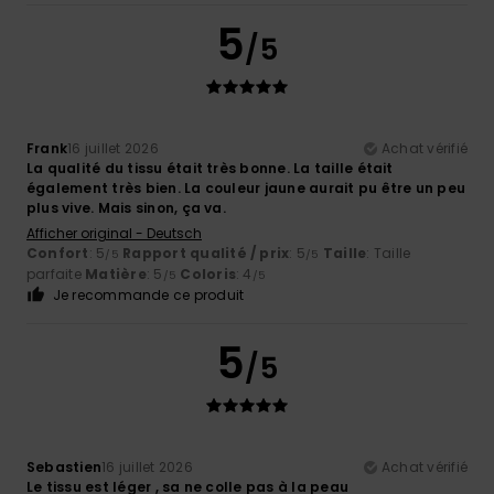
5
/5
Frank
16 juillet 2026
Achat vérifié
La qualité du tissu était très bonne. La taille était
également très bien. La couleur jaune aurait pu être un peu
plus vive. Mais sinon, ça va.
Afficher original - Deutsch
Confort
: 5
Rapport qualité / prix
: 5
Taille
: Taille
/5
/5
parfaite
Matière
: 5
Coloris
: 4
/5
/5
Je recommande ce produit
5
/5
Sebastien
16 juillet 2026
Achat vérifié
Le tissu est léger , sa ne colle pas à la peau