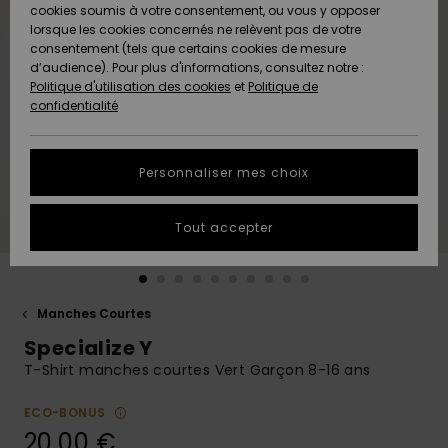
Quiksilver
A
cookies soumis à votre consentement, ou vous y opposer
Freedom
AIDE &
Découvrir
lorsque les cookies concernés ne relèvent pas de votre
CONTACT
consentement (tels que certains cookies de mesure
Nouveautés
Nouveautés
d’audience). Pour plus d'informations, consultez notre :
Protection
Politique d'utilisation des cookies
et
Politique de
des
Communauté
MAGASINS
confidentialité
données
A
A
Découvrir
Découvrir
QUIKSILVER
Guide des
APP
Personnaliser mes choix
tailles
LISTE DE
Tout accepter
SOUHAITS
Démarrez
une
conversation
pour
obtenir la
Manches Courtes
réponse la
Specialize Y
plus rapide
à votre
T-Shirt manches courtes Vert Garçon 8-16 ans
question.
ECO-BONUS
Démarrer
une
20,00 €
conversation