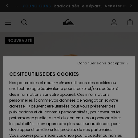
Passer
à
atuits
Se connecter / s'inscrire
YOUNG GUNS
Radical dès le départ.
Acheter maint
l'information
sur
le
produit
NOUVEAUTÉ
Accéder à
HOMME
Vêtements
Vêtements
Shop
Surf
Snow
Outlet
ma
Shop
Shop
Homme
commande
Homme
Homme
GARÇON
Continuer sans accepter
Accessoires
Accessoires
Nouveautés
Livraison
Outlet
CE SITE UTILISE DES COOKIES
FEMME
Surf
Snow
Enfant
Shop
Shop
Nos partenaires et nous-mêmes utilisons des cookies ou
Retours
Chaussures
Chaussures
A
Enfant
Enfant
une technologie équivalente pour stocker et/ou accéder à
& Tongs
& Tongs
Découvrir
SURF
des informations sur votre appareil. Ces informations
Outlet
personnelles (comme vos données de navigation et votre
Paiement
Femme
adresse IP) peuvent être utilisées pour vous présenter des
SNOW
Highlights
Snow
publications et du contenu personnalisés ; pour mesurer la
Surf
Surf
Snow
Shop
Carte
performance publicitaire et du contenu ; pour personnaliser
Femme
Cadeau
les publicités ; et en apprendre plus sur leur audience ; pour
OUTLET
développer et améliorer les produits de nos partenaires.
Communauté
Snow
Snow
Vous pouvez paramétrer vos choix pour accepter ou non les