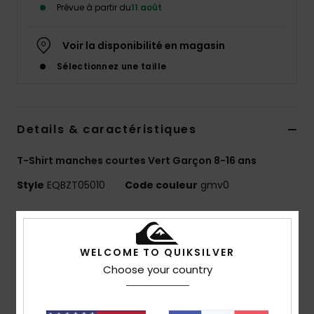
Prévue à partir du
11 août
Voir la disponibilité en magasin
Sélectionnez une taille
Details & caractéristiques
T-Shirt manches courtes Vert Garçon 8-16 ans
Style
EQBZT05010
Code couleur
gmv0
Caractéristiques
MADE BETTER
WELCOME TO QUIKSILVER
25 % de coton recyclé issu de chutes de production
Choose your country
textile
Matière :
jersey 70 % coton, 30 % coton recyclé [160