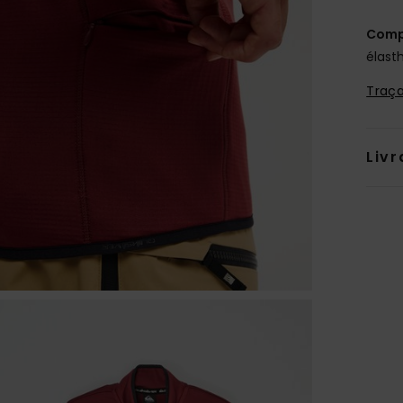
Comp
élast
Traça
Livr