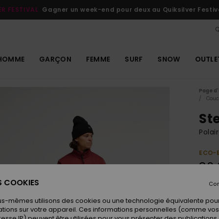
ER FESTIVAL
Gagner un week-end pour deux au Quiksilver Festiv
Q
HOMME
GARÇON
FEMME
SURF
SNOW
OUTLE
Page d'
Couc
St
Pola
ECO-
80,
ES COOKIES
Con
Coule
us-mêmes utilisons des cookies ou une technologie équivalente pour
tions sur votre appareil. Ces informations personnelles (comme v
resse IP) peuvent être utilisées pour vous présenter des publications