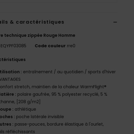
ils & caractéristiques
re technique zippée Rouge Homme
EQYPF03085
Code couleur
rre0
téristiques
tilisation :
entraînement / au quotidien / sports d'hiver
VANTAGES
onfort stretch, maintien de la chaleur WarmFlight®
atière :
polaire gaufrée, 95 % polyester recyclé, 5 %
thanne, [208 g/m2]
oupe :
athlétique
oches :
poche latérale invisible
utres :
passe-pouces, bordure élastique à l'ourlet,
ils réfléchissants