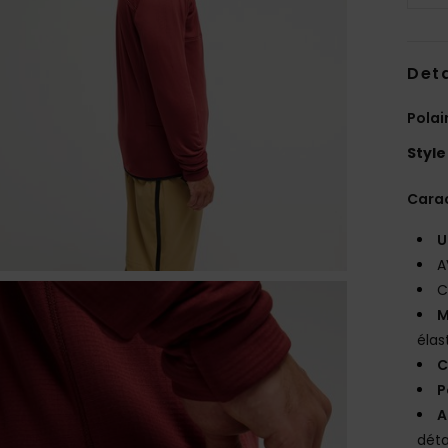
Deta
Polai
Style
Carac
U
A
C
M
élas
C
P
A
déta