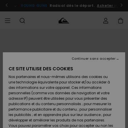
Passer
à
atuits
Se connecter / s'inscrire
YOUNG GUNS
Radical dès le départ.
Acheter maint
l'information
sur
le
produit
Accéder à
HOMME
Vêtements
Vêtements
Shop
Surf
Snow
Outlet
ma
Shop
Shop
Homme
commande
Homme
Homme
GARÇON
Continuer sans accepter
Accessoires
Accessoires
Nouveautés
Livraison
Outlet
CE SITE UTILISE DES COOKIES
FEMME
Surf
Snow
Enfant
Shop
Shop
Nos partenaires et nous-mêmes utilisons des cookies ou
Retours
Chaussures
Chaussures
A
Enfant
Enfant
une technologie équivalente pour stocker et/ou accéder à
& Tongs
& Tongs
Découvrir
SURF
des informations sur votre appareil. Ces informations
Outlet
personnelles (comme vos données de navigation et votre
Paiement
Femme
adresse IP) peuvent être utilisées pour vous présenter des
SNOW
Highlights
Snow
publications et du contenu personnalisés ; pour mesurer la
Surf
Surf
Snow
Shop
Carte
performance publicitaire et du contenu ; pour personnaliser
Femme
Cadeau
les publicités ; et en apprendre plus sur leur audience ; pour
OUTLET
développer et améliorer les produits de nos partenaires.
Communauté
Snow
Snow
Vous pouvez paramétrer vos choix pour accepter ou non les