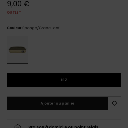
9,00 €
Trouvez
des
OUTLET
réponses
aux
Sponge/grape Leaf
questions
Couleur
les plus
fréquentes
et notre
formulaire
de
contact.
Consulter
la FAQ
1SZ
Ajouter au panier
Livraison à domicile ou point relais