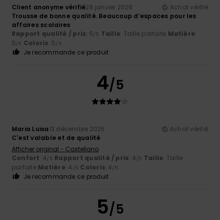
Client anonyme vérifié
26 janvier 2026
Achat vérifié
Trousse de bonne qualité. Beaucoup d’espaces pour les
affaires scolaires
Rapport qualité / prix
: 5
Taille
: Taille parfaite
Matière
:
/5
5
Coloris
: 5
/5
/5
Je recommande ce produit
4
/5
Maria Luisa
13 décembre 2025
Achat vérifié
C'est valable et de qualité
Afficher original - Castellano
Confort
: 4
Rapport qualité / prix
: 4
Taille
: Taille
/5
/5
parfaite
Matière
: 4
Coloris
: 4
/5
/5
Je recommande ce produit
5
/5