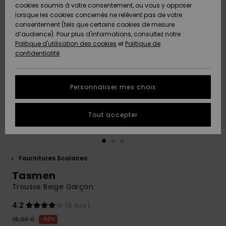
Quiksilver
A
cookies soumis à votre consentement, ou vous y opposer
Freedom
AIDE &
Découvrir
lorsque les cookies concernés ne relèvent pas de votre
CONTACT
consentement (tels que certains cookies de mesure
Nouveautés
Nouveautés
d’audience). Pour plus d'informations, consultez notre :
Protection
Politique d'utilisation des cookies
et
Politique de
des
Communauté
MAGASINS
confidentialité
données
A
A
Découvrir
Découvrir
QUIKSILVER
Guide des
APP
Personnaliser mes choix
tailles
LISTE DE
Tout accepter
SOUHAITS
Démarrez
une
conversation
pour
obtenir la
Fournitures Scolaires
réponse la
Tasmen
plus rapide
à votre
Trousse Beige Garçon
question.
4.2
(5 Avis)
Démarrer
une
18,00 €
50%
conversation