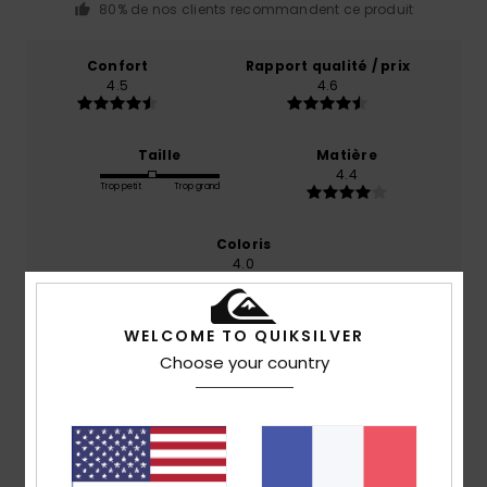
80% de nos clients recommandent ce produit
Confort
Rapport qualité / prix
4.5
4.6
Taille
Matière
4.4
Trop petit
Trop grand
Coloris
4.0
WELCOME TO QUIKSILVER
Choose your country
4
/5
Julie
8 juillet 2026
Achat vérifié