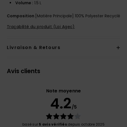
Volume :
1.5 L
Composition
[Matière Principale] 100% Polyester Recyclé
Traçabilité du produit (Loi Agec)
Livraison & Retours
Avis clients
Note moyenne
4.2
/5
basé sur
5 avis vérifiés
depuis octobre 2025